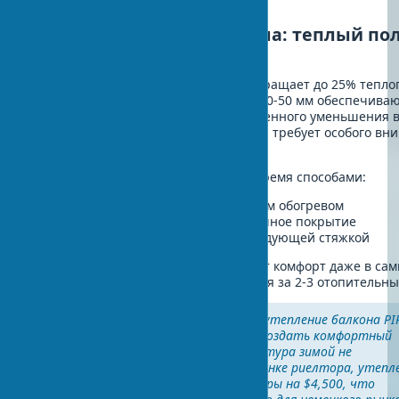
эффективности.
Утепление потолка и пола: теплый пол
балконе
Утепление потолка балкона предотвращает до 25% тепло
Современные PIR-плиты толщиной 30-50 мм обеспечива
эффективную изоляцию без существенного уменьшения 
помещения. Утепление пола балкона требует особого вн
нагрузкам.
Утепление пола можно выполнить тремя способами:
Система теплого пола с кабельным обогревом
Инфракрасная пленка под финишное покрытие
Традиционное утепление с последующей стяжкой
Теплый пол на балконе обеспечивает комфорт даже в са
холодные дни. Инвестиции окупаются за 2-3 отопительны
"В нашем проекте в Берлине утепление балкона PI
плитами за $800 позволило создать комфортный
домашний офис, где температура зимой не
опускается ниже 18°C. По оценке риелтора, утепл
повысило стоимость квартиры на $4,500, что