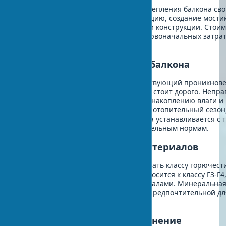
Самые распространенные ошибки утепления балкона св
включают неправильную пароизоляцию, создание мостик
игнорирование несущей способности конструкции. Стоим
исправления достигает 40-60% от первоначальных затрат
зависимости от объема переделок.
Ошибки с пароизоляцией балкона
Паробарьер - это материал, препятствующий проникнов
водяного пара в утеплитель. Ошибка стоит дорого. Непр
установка пароизоляции приводит к накоплению влаги и
разрушению теплоизоляции за один отопительный сезон
следует учитывать, что пленка всегда устанавливается с 
стороны утеплителя согласно строительным нормам.
Пожарная безопасность материалов
Все утеплители должны соответствовать классу горючест
(слабогорючие). Пенополистирол относится к классу Г3-Г4
требует защиты негорючими материалами. Минеральная
класс НГ (негорючая), что делает ее предпочтительной д
помещений.
Мостики холода и их устранение