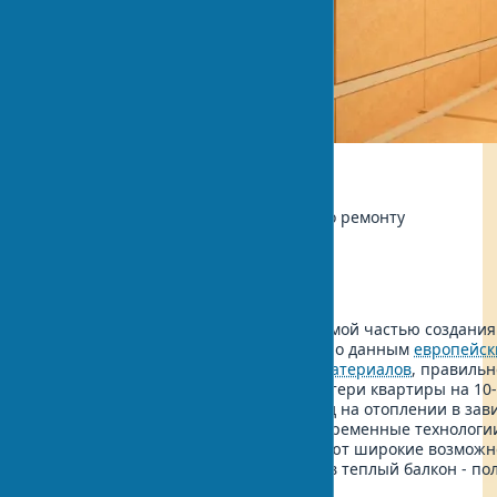
Экология
Автор:
Иван Шевченко, Мастер по ремонту
Обновлено:
2025-07-08 18:32
Утепление балкона стало неотъемлемой частью создания
комфортного жилого пространства. По данным
европейск
исследований теплоизоляционных материалов
, правильн
утепление балкона снижает теплопотери квартиры на 10
позволяет экономить до $80-150 в год на отоплении в зав
площади и климатической зоны. Современные технологи
балкона изнутри и снаружи открывают широкие возможн
трансформации этого пространства в теплый балкон - п
жилую зону.