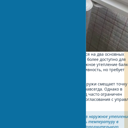
Технология утепления балкона делится на два основных
направления. Внутреннее утепление более доступно для
самостоятельного выполнения. Наружное утепление балк
обеспечивает лучшую энергоэффективность, но требует
профессионального подхода.
Известно, что утепление балкона снаружи смещает точку
сторону улицы. Конденсат исчезает навсегда. Однако в
многоквартирных домах такой подход часто ограничен
строительными нормами и требует согласования с упра
компанией.
В одном из недавних проектов наружное утеплени
балкона позволило увеличить температуру в
помещении на 8°C зимой без дополнительного