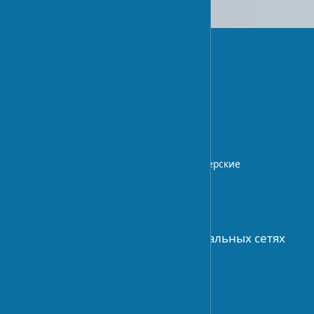
для самостоятельной установки
UA-STROY
Архитектурный блог с экспертными
статьями о дизайне интерьера,
строительных технологиях.
Профессиональные советы и дизайнерские
идеи.
О НАС
Присоединяйтесь к нам в социальных сетях
АРХИТЕКТУРА
История архитектуры