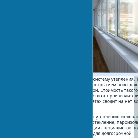
Качественное остекление дополняет систему утепления.
стеклопакеты с энергосберегающим покрытием повыша
температуру на балконе на 6-8°C зимой. Стоимость таког
составляет $150-300 за м² в зависимости от производителя
известно, что экономия на стеклопакетах сводит на нет в
эффективность дорогого утеплителя.
Таким образом, комплексный подход к утеплению включае
теплоизоляцию, но и качественное остекление, пароизо
вентиляцию. Экспертные рекомендации специалистов п
важность каждого элемента системы для долгосрочной