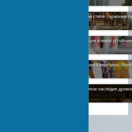
2024-02-07
4
Современный интерьер в балийском стиле: гармония 
минимализма
2024-02-08
0
Экологически чистые клеи: революция в мире устойчи
материалов
2024-02-01
1
Поиск бригады строителей для ремонта квартиры: полн
руководство
2024-02-01
1
Кхмерский стиль архитектуры: великое наследие древн
цивилизации Камбоджи
2024-02-08
1
Врезка замка в межкомнатные
двери: пошаговое руководство