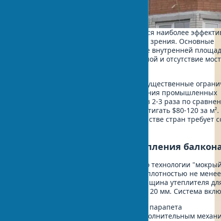
Утепление балкона снаружи считается наиболее эффект
решением с теплотехнической точки зрения. Основные
преимущества включают сохранение внутренней площад
смещение точки росы в наружный слой и отсутствие мост
через внутренние крепления.
Однако наружное утепление имеет существенные ограни
Работы на высоте требуют привлечения промышленных
альпинистов. Стоимость возрастает в 2-3 раза по сравне
внутренним утеплением и может достигать $80-120 за м². 
изменение фасада здания в большинстве стран требует с
с архитектурными службами.
Технология наружного утепления балкон
Наружное утепление выполняется по технологии "мокрый
использованием минеральной ваты плотностью не менее 
или пенополистирола ПСБ-С-25Ф. Толщина утеплителя дл
умеренного климата составляет 100-120 мм. Система вклю
Очистку и грунтовку поверхности парапета
Монтаж утеплителя на клей с дополнительным механ