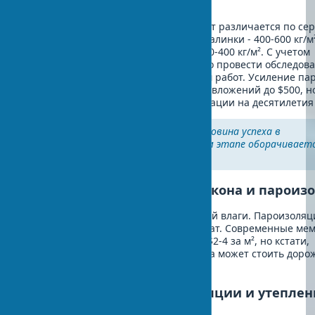
утепления балкона
Несущая способность балконных плит различается по се
хрущевки (1-335, 1-464) - 200 кг/м², сталинки - 400-600 кг/м
панельные дома серии П-44, П-3 - 350-400 кг/м². С учетом
конструктивных особенностей, важно провести обследов
несущей способности перед началом работ. Усиление па
может потребовать дополнительных вложений до $500, н
обеспечивает безопасность эксплуатации на десятилетия
Правильная подготовка - половина успеха в
утеплении. Экономия на этом этапе оборачивает
проблемами в будущем.
Этап 2: Гидроизоляция балкона и пароиз
Гидроизоляция защищает от внешней влаги. Пароизоляц
предотвращает внутренний конденсат. Современные ме
материалы служат до 25 лет и стоят $2-4 за м², но кстати,
качественная гидроизоляция балкона может стоить доро
утеплителя.
Этап 3: Монтаж теплоизоляции и утеплен
балкона