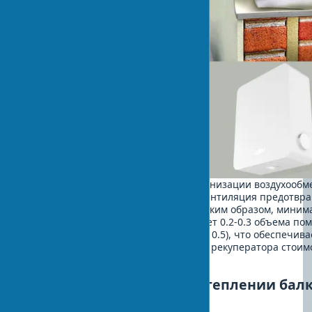
Герметичное утепление требует организации воздухообме
недопустима. Приточно-вытяжная вентиляция предотвр
появление духоты и плесени, ведь таким образом, мини
воздухообмен для балконов составляет 0.2-0.3 объема по
час (для жилых комнат норма выше - 0.5), что обеспечива
установкой приточных клапанов или рекуператора стоим
$150.
Типичные ошибки при утеплении бал
своими руками