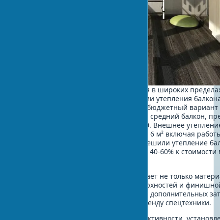
Утепление балкона цена варьируется в широких предела
зависимости от выбранной технологии утепления балкон
материалов. Внутреннее утепление: бюджетный вариант 
пенопластом обойдется в $200-400 за средний балкон, п
решение с PIR-плитами - $1,500-2,500. Внешнее утеплени
цена составляет $600-1,200 за балкон 6 м² включая работ
промышленных альпинистов. Если решили утепление ба
заказать у профессионалов, добавьте 40-60% к стоимости
для внутренних работ.
Утепление балкона стоимость включает не только матери
работы по монтажу, подготовке поверхностей и финишной
Фасадное утепление балкона требует дополнительных за
согласование проекта ($200-500) и аренду спецтехники.
Современные стандарты энергоэффективности, установл