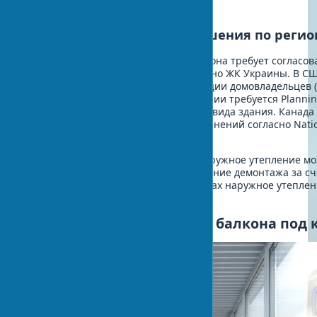
полиуретановых пен.
Документооборот и разрешения по реги
В Украине наружное утепление балкона требует согласов
или управляющей компанией согласно ЖК Украины. В С
необходимо разрешение от ассоциации домовладельцев 
Building Department. В Великобритании требуется Planni
Permission для изменения внешнего вида здания. Канада
Building Permit для структурных изменений согласно Natio
Code.
Важно помнить, что самовольное наружное утепление м
повлечь штрафы до $2,000 и требование демонтажа за сч
собственника. В исторических районах наружное утеплен
запрещено полностью.
Остекление и утепление балкона под 