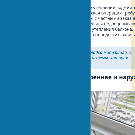
Следует учитывать, что качественное утепление лоджии 
комплексного подхода, как хирургическая операция требу
каждого движения. В практике работы с частными заказч
встречаются случаи, когда домовладельцы недооцениваю
правильного выбора материалов для утепления балкона.
ошибки может достигать $800-1,200 на переделку в завис
объема работ.
Утепление - это не просто укладка материала, а
создание энергоэффективной системы, которая
служит десятилетиями.
Методы утепления: внутреннее и нар
утепление балкона