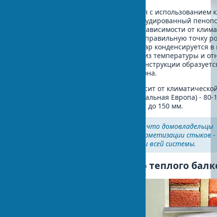
Утепление стен балкона выполняется с использованием 
или механического крепления. Экструдированный пеноп
укладывается в один или два слоя в зависимости от клим
условий региона. Важно обеспечить правильную точку ро
температуру, при которой водяной пар конденсируется в 
(рассчитывается по формуле исходя из температуры и от
влажности воздуха), иначе внутри конструкции образуется
разрушающая утеплитель за 2-3 сезона.
Требуемая толщина утеплителя зависит от климатической
умеренного климата (Украина, центральная Европа) - 80-
пеноплекса, для северных регионов - до 150 мм.
На практике часто замечаю, что домовладельцы
недооценивают важность герметизации стыков -
критично для эффективности всей системы.
Вентиляция утепленного теплого балк