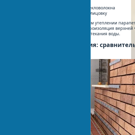
креплением
Армирующий слой с сеткой из стекловолокна
Декоративную штукатурку или облицовку
Следует учитывать, что при наружном утеплении парапе
критически важна качественная гидроизоляция верхней 
конструкции для предотвращения затекания воды.
Материалы для утепления: сравните
анализ теплоизоляции