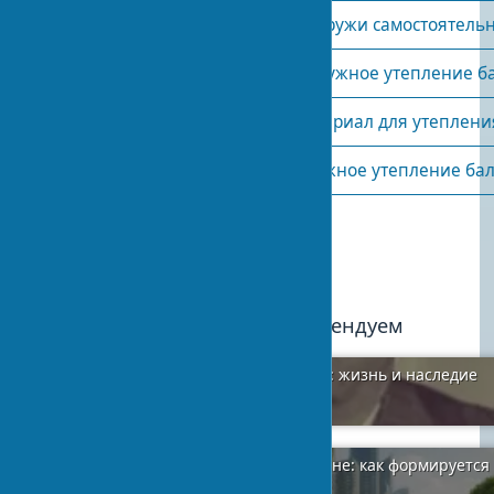
Можно ли утеплить балкон снаружи самостоятель
Что лучше внутреннее или наружное утепление б
Как выбрать оптимальный материал для утеплени
Нужно ли разрешение на наружное утепление ба
Опубликовано:
2024-01-06 17:15
0
Мы рекомендуем
Владимир Игнатьевич Заболотный: жизнь и наследие
украинского архитектора
2024-01-12
4
Мегатренды в архитектуре и дизайне: как формируется
будущего