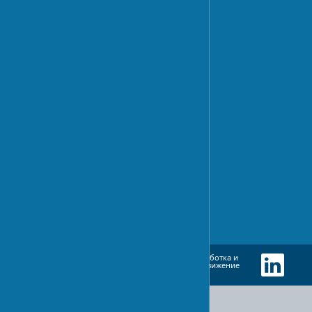
Отделочные стили
Экологичные материалы
РЕМОНТ
Косметический ремонт
Капитальный ремонт
ИННОВАЦИИ И ТЕХНОЛОГИИ
Умный дом
Энергоэффективность
Экология
Разработка и
EN
UA
RU
продвижение
сайта