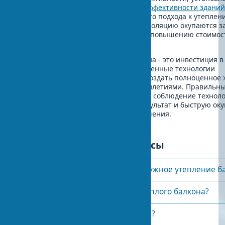
Европейской директивой по энергоэффективности здани
подчеркивают важность комплексного подхода к утеплен
Инвестиции в качественную теплоизоляцию окупаются за
благодаря экономии на отоплении и повышению стоимос
недвижимости.
Профессиональное утепление балкона - это инвестиция в
энергоэффективность жилья. Современные технологии
теплоизоляции балкона позволяют создать полноценное
пространство, которое служит десятилетиями. Правильн
материалов для утепления балкона и соблюдение технол
монтажа гарантируют отличный результат и быструю ок
вложений в энергосберегающие решения.
Часто задаваемые вопросы
Что лучше внутреннее или наружное утепление б
Какой утеплитель лучше для теплого балкона?
Сколько стоит утеплить лоджию?