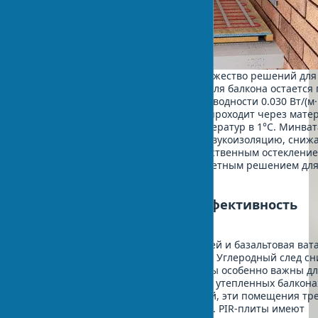
Современный рынок предлагает множество решений для
теплоизоляции балкона. Пеноплекс для балкона остаетс
выбором благодаря низкой теплопроводности 0.030 Вт/(м·К
показатель означает, сколько тепла проходит через мате
толщиной 1 метр при разности температур в 1°C. Минват
утепления обеспечивает отличную звукоизоляцию, сниж
шума на 15-25 дБ в комплексе с качественным остекление
Пенопласт утепление остается бюджетным решением дл
ограниченного бюджета.
Экологичность и энергоэффективность
современных утеплителей
PIR-плиты от ведущих производителей и базальтовая ват
до 20% переработанных материалов. Углеродный след сн
15%. Экологически чистые материалы особенно важны дл
комнат и спален, организованных на утепленных балконах
учетом конструктивных особенностей, эти помещения тр
особого внимания к качеству воздуха. PIR-плиты имеют