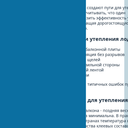
Металлические элементы крепления создают пути для уте
Опасность недооценивают. Следует учитывать, что один
неизолированный дюбель может снизить эффективность 
на 5-10% на квадратный метр, превращая дорогостоящу
теплоизоляцию балкона в декорацию.
Чек-лист для самопроверки утепления л
Проверена несущая способность балконной плиты
Установлена сплошная гидроизоляция без разрывов
Утеплитель плотно прилегает без щелей
Пароизоляция установлена с правильной стороны
Все стыки проклеены специальной лентой
Организована система вентиляции
Этот чек-лист поможет избежать 90% типичных ошибок 
самостоятельном утеплении.
Сезонность и согласования для утеплени
Оптимальное время для утепления балкона - поздняя вес
раннее лето, когда влажность воздуха минимальна. В пра
работы с заказчиками в различных странах температура 
должна быть выше +5°C для большинства клеевых состав