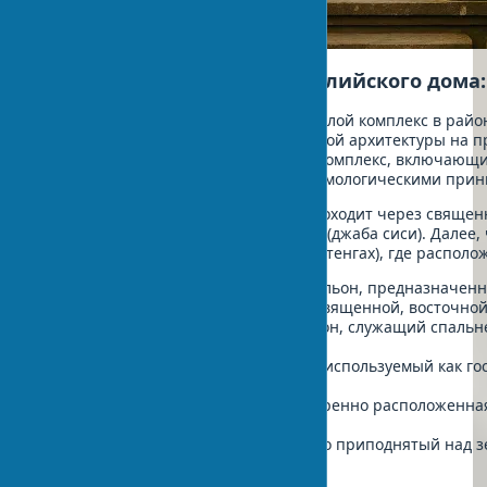
Пример традиционного балийского дома: 
Рассмотрим типичный балийский жилой комплекс в район
как работают принципы традиционной архитектуры на пр
представляет собой традиционный комплекс, включающи
расположенных в соответствии с космологическими при
При входе в комплекс посетитель проходит через свяще
бентар и попадает во внешний двор (джаба сиси). Далее, 
ангкул) – во внутренний двор (джаба тенгах), где распо
Бале данджин
– восточный павильон, предназначен
цикла, расположенный в самой священной, восточной
Бале деложа
– северный павильон, служащий спальне
супруги.
Бале даух
– западный павильон, используемый как го
пространство.
Паон
– юго-западная кухня, намеренно расположенна
комплекса.
Джинег
– рисовый амбар, обычно приподнятый над з
вредителей.