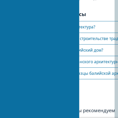
Часто задаваемые вопросы
Чем уникальна балийская архитектура?
Какие материалы используют в строительстве тр
Как устроен традиционный балийский дом?
В чем отличие балийского и яванского архитектур
Где можно увидеть лучшие образцы балийской ар
Опубликовано:
2024-02-08 13:03
0
Мы рекомендуем