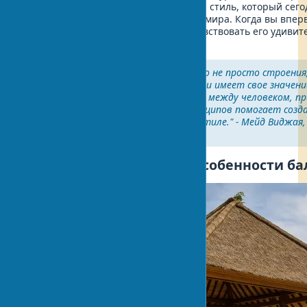
создавая уникальный архитектурный стиль, который сего
дизайнеров и архитекторов со всего мира. Когда вы впе
балийский дом, невозможно не почувствовать его удиви
окружающей природой!
"Балийская архитектура - это не просто строения
Каждый элемент дома на Бали имеет свое значение
представлениями о гармонии между человеком, п
миром. Понимание этих принципов помогает созд
пространство в балийском стиле." - Мейд Виджая,
архитектор
Основные принципы и особенности ба