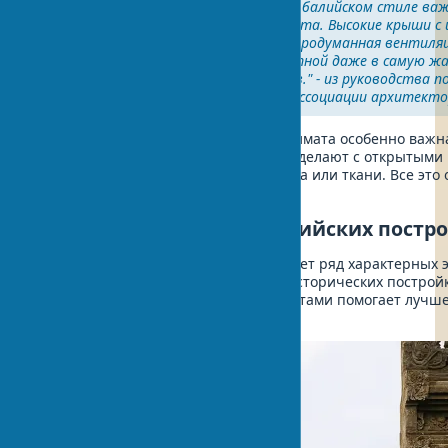
"При проектировании дома в балийском стиле в
особенности местного климата. Высокие крыши с 
открытые пространства и продуманная вентиляц
жизнь в таком доме комфортной даже в самую жа
использования кондиционеров." - из руководства п
архитектуре от Балийской ассоциации архитект
В условиях жаркого тропического климата особенно важн
Поэтому балийские постройки часто делают с открытыми 
используют легкие ширмы из бамбука или ткани. Все это
циркуляцию воздуха в помещениях.
Типичные элементы балийских постр
Традиционная архитектура Бали имеет ряд характерных 
присутствуют практически во всех исторических постройк
балийскими архитектурными элементами помогает лучше
балийского стиля.