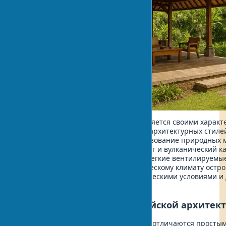
Архитектурная традиция Бали выделяется своими харак
делают ее уникальной среди других архитектурных стиле
балийского стиля характерно использование природных м
тиковое дерево, солома альянг-альянг и вулканический 
экологичны и позволяют создавать легкие вентилируемы
приспособленные к жаркому тропическому климату остро
домов напрямую связаны с климатическими условиями и
местных жителей.
Философские основы балийской архитек
Традиционные балийские постройки отличаются просты