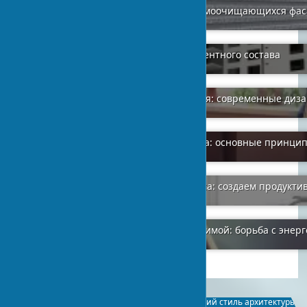
Фотокаталитические краски для самоочищающихся фас
2024-02-01
0
Характеристики и маркировка цементного состава
2024-01-31
5
Оформление радиаторов отопления: современные диз
2024-01-26
0
Правильная укладка керамогранита: основные принцип
2024-01-12
1
Выбор мебели для домашнего офиса: создаем продукти
2024-01-21
0
Уменьшение теплопотерь в доме зимой: борьба с энер
2024-01-11
1
Филиппинский стиль в
Кхмерский стиль архитектуры: