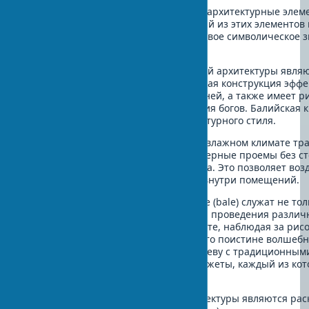
Эта таблица представляет основные архитектурные элем
балийский стиль узнаваемым. Каждый из этих элементов 
практическую функцию, но и имеет свое символическое 
балийской культуре.
Характерной особенностью балийской архитектуры явля
с широкими свесами. Такая кровельная конструкция эфф
палящего солнца и тропических ливней, а также имеет р
символизируя гору как место обитания богов. Балийская
узнаваемых элементов этого архитектурного стиля.
Для лучшей вентиляции в жарком и влажном климате тр
постройки имеют большие окна и дверные проемы без сте
используют легкие ширмы из бамбука. Это позволяет воз
создавая комфортный микроклимат внутри помещений.
Открытые террасы и павильоны бале (bale) служат не то
но и пространством для медитации и проведения различн
вы сидите в таком павильоне на закате, наблюдая за ри
традиционного гамелана вдалеке – это поистине волшебн
украшается искусной резьбой по дереву с традиционны
скульптурами на мифологические сюжеты, каждый из ко
историю.
Важным элементом балийской архитектуры являются рас