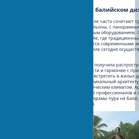
Инновации в современном балийском ди
Современные виллы в балийском стиле часто сочетают т
как высокие крыши и открытые павильоны, с панорамным
инфинити и современным инженерным оборудованием. 
приобрели эко-дома в балийском стиле, где традиционны
вентиляции и охлаждения дополняются современными э
Строительство домов в балийском стиле сегодня осуществ
по всему миру.
Современная балийская архитектура получила распростр
острова благодаря своей экологичности и гармонии с пр
интерьера в балийском стиле можно встретить в жилых до
и СПА-центрах по всему миру. Этот уникальный архитект
в регионах с тропическим и субтропическим климатом. А
стали популярным направлением для профессионалов и 
желающих увидеть как аутентичные храмы пура на Бали,
интерпретации традиционного стиля.