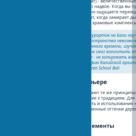
комплексов чанди бентар (candi bentar) - величественны
символизирующие гору, разделенную надвое. Когда вы п
монументальные ворота, вы буквально ощущаете переход
священное пространство – это момент, когда замирает д
порталы Бали осуществляется вход в храмовые комплекс
"Мой опыт проектирования курортов на Бали науч
аутентичного балийского пространства невозмож
местной культуры. Я провел много времени, изуч
балийские деревни, прежде чем смог воплотить э
современном дизайне. Главное - не копировать вн
внутреннюю логику и философию балийской архите
архитектор и основатель Green School Bali
Балийский стиль в интерьере
Интерьеры в балийском стиле отражают те же принципы,
простота, связь с природой и уважение к традициям. Дл
пространств характерны лаконичность и использование 
цветовой гамме преобладают естественные оттенки дерев
ручной работы батик.
Мебель и декоративные элементы