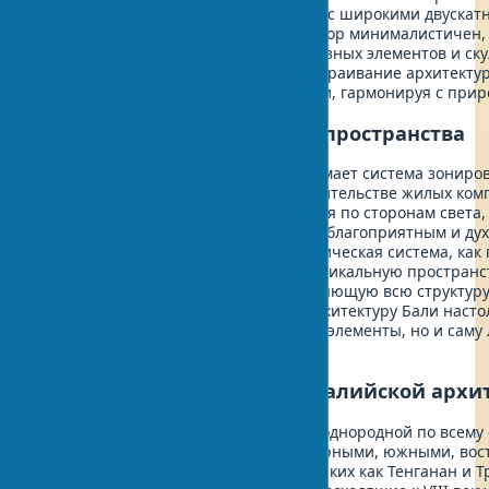
чаще всего это одноэтажные здания с широкими двуск
окнами и открытыми террасами. Декор минималистичен,
цвета материалов с акцентами из резных элементов и ск
принципом является органичное встраивание архитекту
здания как будто вырастают из земли, гармонируя с при
Космологическая система пространства
Особое место в зодчестве Бали занимает система зониро
религиозным верованиям. При строительстве жилых компл
обязательно учитывается ориентация по сторонам света,
горе Агунг (kaja) считается наиболее благоприятным и д
(kelod) - менее чистым. Эта космологическая система, ка
Prijotomo и Setijanti (2015)
, создает уникальную простран
как луан-тебен (luan-teben), определяющую всю структу
поселений. Влияние индуизма на архитектуру Бали насто
определяет не только декоративные элементы, но и саму
пространства.
Региональные вариации балийской архи
Балийская архитектура не является однородной по всему
региональные различия между северными, южными, во
Бали. В горных деревнях Бали Ага, таких как Тенганан и 