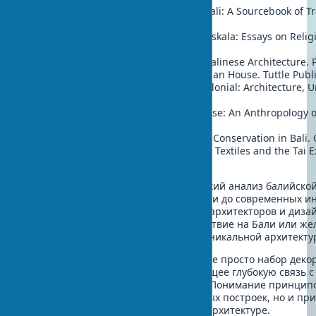
Wijaya, M. (2002). Architecture of Bali: A Sourcebook of 
Thames & Hudson.
Eiseman, F. (1990). Bali: Sekala & Niskala: Essays on Relig
Editions.
Davison, J. (2003). Introduction to Balinese Architecture. 
Powell, R. (2015). The New Indonesian House. Tuttle Publ
Kusno, A. (2000). Behind the Postcolonial: Architecture, 
in Indonesia. Routledge.
Waterson, R. (1997). The Living House: An Anthropology o
Thames & Hudson.
Budihardjo, E. (1986). Architectural Conservation in Bali
Gittinger, M. & Lefferts, H. L. (1992). Textiles and the Tai
Textile Museum.
Эти источники предоставляют глубокий анализ балийской
зрения – от традиционной космологии до современных ин
полезны как для профессиональных архитекторов и дизай
архитектуры, планирующих путешествие на Бали или же
пространство, вдохновленное этой уникальной архитекту
Балийский стиль архитектуры – это не просто набор деко
целостное мировоззрение, отражающее глубокую связь с
культурные традиции острова Бали. Понимание принципов
только оценить красоту традиционных построек, но и пр
мудрость в современном дизайне и архитектуре.