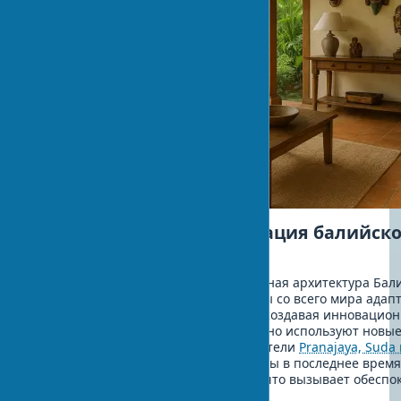
Современная интерпретация балийског
архитектуре
В последние десятилетия традиционная архитектура Бал
современном контексте. Архитекторы со всего мира ада
стиля к современным требованиям, создавая инновацион
сохраняют дух балийской традиции, но используют новые
сожалению, как отмечают исследователи
Pranajaya, Suda 
традиционной балийской архитектуры в последнее врем
особенно в коммерческих проектах, что вызывает обесп
культурного наследия Бали.