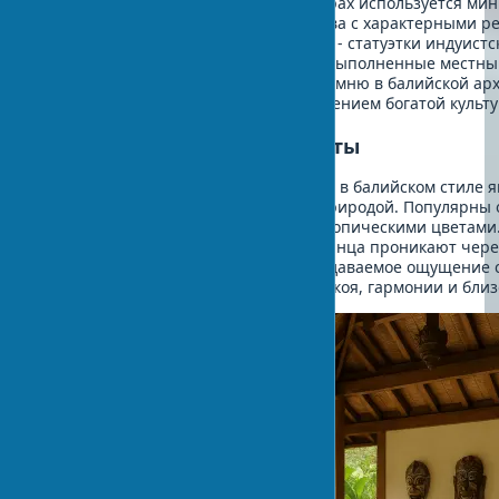
В традиционных балийских интерьерах используется ми
из ценных пород тропического дерева с характерными р
играют этнические элементы декора - статуэтки индуист
маски, церемониальные предметы, выполненные местны
балийские орнаменты и резьба по камню в балийской ар
особую атмосферу и являются отражением богатой культу
Растения и водные элементы
Обязательным элементом интерьера в балийском стиле я
создающие атмосферу единения с природой. Популярны 
(natah) с фонтанами, водоемами и тропическими цветами
пространстве, когда первые лучи солнца проникают через
ароматом франжипани – это непередаваемое ощущение с
Все это вместе создает ощущение покоя, гармонии и близ