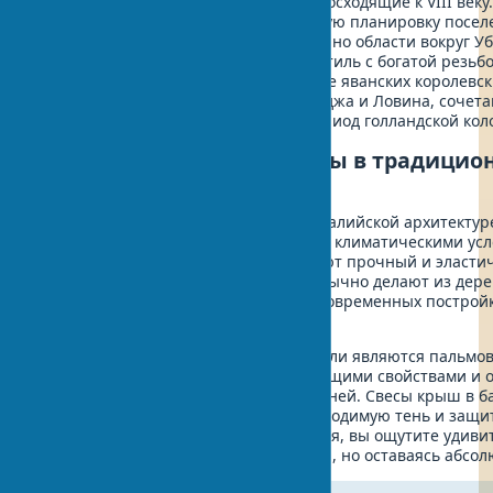
древние архитектурные традиции, восходящие к VIII веку
простые формы крыш, специфическую планировку посел
декора. Южные районы Бали, особенно области вокруг Уб
демонстрируют более изысканный стиль с богатой резь
комплексами, отражающими влияние яванских королевс
на севере острова, такие как Синграджа и Ловина, сочет
элементами, заимствованными в период голландской кол
Строительные материалы в традицио
архитектуре
Выбор строительных материалов в балийской архитектуре
доступностью природных ресурсов и климатическими усл
конструкций традиционно используют прочный и эласти
служит опорами для крыш. Стены обычно делают из дере
соломой или тростником, а в более современных постро
вулканического камня.
Традиционным материалом для кровли являются пальмовы
alang), обладающие водоотталкивающими свойствами и
защиту от солнца и тропических ливней. Свесы крыш в б
достигать 3-5 метров, создавая необходимую тень и защит
крышей во время тропического ливня, вы ощутите удив
и умиротворения, слушая шум дождя, но оставаясь абсол