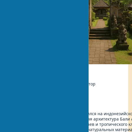
Экология
Автор:
Мария Сидоренко, Архитектор
Обновлено:
2025-05-11 12:13
Балийский стиль архитектуры зародился на индонезийско
многовековую историю. Традиционная архитектура Бали
индуистской религии, местных обычаев и тропического к
строили свои жилища из доступных натуральных материал