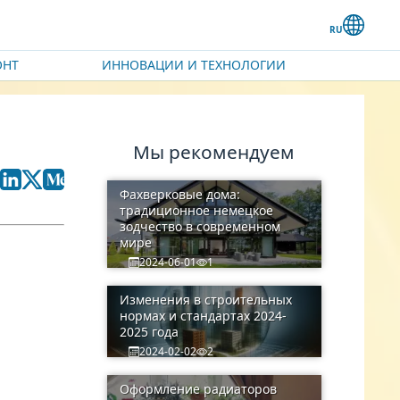
ОНТ
ИННОВАЦИИ И ТЕХНОЛОГИИ
Мы рекомендуем
Фахверковые дома:
традиционное немецкое
зодчество в современном
мире
2024-06-01
1
Изменения в строительных
нормах и стандартах 2024-
2025 года
2024-02-02
2
Оформление радиаторов