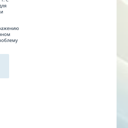
для
 и
тражению
онном
проблему