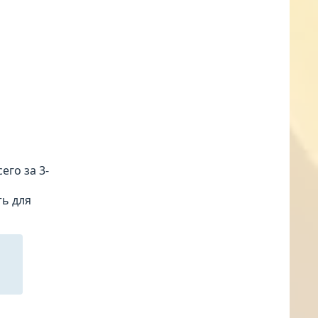
го за 3-
ть для