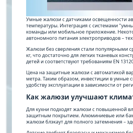
Умные жалюзи с датчиками освещенности ав
температуры. Интеграция с системами "умны
команды или мобильное приложение. Некот
автономного питания электроприводов – тех
Жалюзи без сверления стали популярными с
кг, что достаточно для легких тканевых ко
детей и соответствуют требованиям EN 1312
Цена на защитные жалюзи с автоматикой варь
метра. Таким образом, инвестиции в умные 
удобству эксплуатации в зависимости от рег
Как жалюзи улучшают клима
Для кухни подходят жалюзи с повышенной в
защитным покрытием. Алюминиевые или бам
жалюзи блэкаут для полного затемнения – з
Детские требуют безопасных механизмов без 