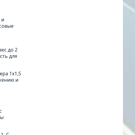
 и
осовые
ес до 2
сть для
ера 1х1,5
ежению и
с
ны
1. С