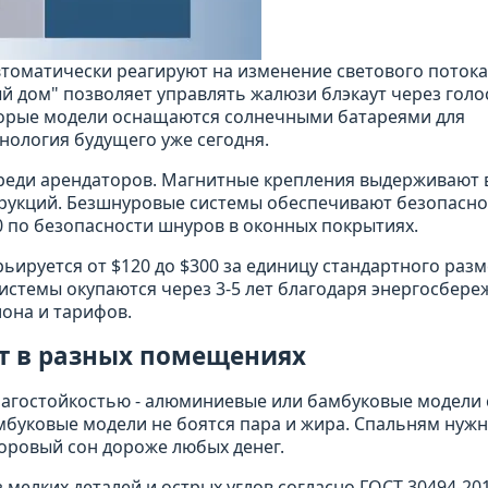
томатически реагируют на изменение светового потока
й дом" позволяет управлять жалюзи блэкаут через гол
орые модели оснащаются солнечными батареями для
нология будущего уже сегодня.
реди арендаторов. Магнитные крепления выдерживают в
нструкций. Безшнуровые системы обеспечивают безопасно
0 по безопасности шнуров в оконных покрытиях.
ируется от $120 до $300 за единицу стандартного разм
системы окупаются через 3-5 лет благодаря энергосбер
иона и тарифов.
т в разных помещениях
лагостойкостью - алюминиевые или бамбуковые модели 
буковые модели не боятся пара и жира. Спальням нуж
доровый сон дороже любых денег.
мелких деталей и острых углов согласно ГОСТ 30494-201