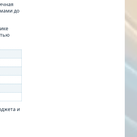
тичная
емами до
тике
стью
юджета и