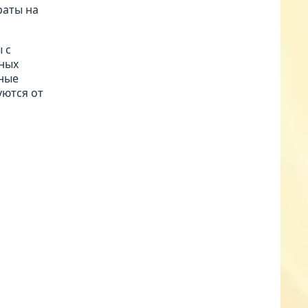
раты на
 с
тных
нные
уются от