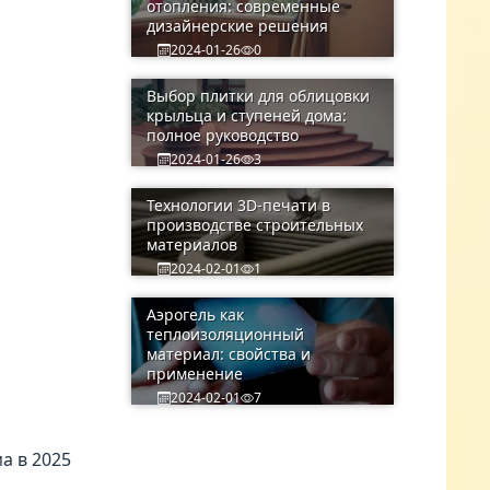
отопления: современные
дизайнерские решения
2024-01-26
0
Выбор плитки для облицовки
крыльца и ступеней дома:
полное руководство
2024-01-26
3
Технологии 3D-печати в
производстве строительных
материалов
2024-02-01
1
Аэрогель как
теплоизоляционный
материал: свойства и
применение
2024-02-01
7
а в 2025