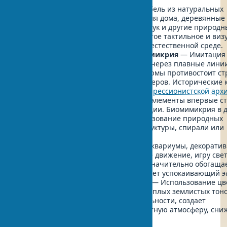
Натуральные материалы
— Мебель из натуральных
материалов, натуральные обои для дома, деревянные
поверхности, камень, глина, бамбук и другие природ
текстуры в дизайне создают богатое тактильное и виз
разнообразие, напоминающее о естественной среде.
Органические формы и биомимикрия
— Имитация
природных процессов в дизайне через плавные лини
асимметрию и неправильные формы противостоит ст
геометрии традиционных интерьеров. Исторические 
этого подхода можно найти в
экспрессионистской арх
начала XX века, где биоморфные элементы впервые с
основой художественной концепции. Биомимикрия в 
помещений предполагает использование природных
паттернов, таких как сотовые структуры, спирали или
фрактальные узоры.
Водные элементы
— Фонтаны, аквариумы, декорати
водопады добавляют динамичное движение, игру свет
акустику природных звуков, что значительно обогаща
восприятие пространства и создает успокаивающий э
Природные цветовые палитры
— Использование цв
вдохновленных природой — от теплых землистых тоно
свежих оттенков неба и растительности, создает
гармоничную, визуально комфортную атмосферу, сн
психологическое напряжение.