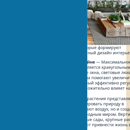
Рассмотрим основные элементы, которые формируют
гармоничный природоориентированный дизайн интерье
Естественное освещение в дизайне
— Максимально
использование дневного света является краеугольны
биофильного интерьера. Большие окна, световые люк
стеклянные перегородки и зеркала помогают увеличи
доступ естественного света, который эффективно регу
циркадные ритмы человека и положительно влияет н
настроение.
Растения в интерьере
— Живые растения представл
самый очевидный способ интегрировать природу в
помещение. Они не только очищают воздух, но и соз
мощную визуальную связь с природным миром. Верт
озеленение помещений, подвесные сады, крупные ра
кадках — все эти приемы помогают привнести жизнь 
интерьер.