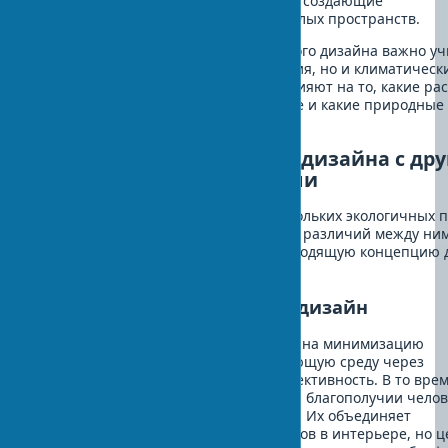
бонсаи и элементы водного дизайна, создающие
биоразнообразие в дизайне даже малых пространств.
При выборе направления биофильного дизайна важно у
не только ваши личные предпочтения, но и климатическ
условия вашего региона, которые влияют на то, какие ра
будут процветать в вашем интерьере и какие природные
элементы будут наиболее уместны.
Сравнение биофильного дизайна с др
экологичными подходами
Биофильный дизайн — один из нескольких экологичных 
к созданию пространств. Понимание различий между ни
поможет вам выбрать наиболее подходящую концепцию 
вашего интерьера:
Биофильный дизайн и экодизайн
Экодизайн интерьера ориентирован на минимизацию
негативного воздействия на окружающую среду через
устойчивые материалы и энергоэффективность. В то врем
биофильный дизайн фокусируется на благополучии челов
через связь с природой в интерьере. Их объединяет
использование природных материалов в интерьере, но ц