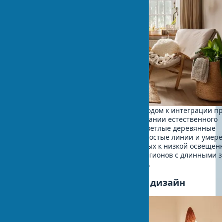
Отличается минималистичным подходом к интеграции п
фокусом на максимальном использовании естественного
освещения в дизайне. Характерны светлые деревянные
поверхности, нейтральные цвета, простые линии и умер
количество растений, адаптированных к низкой освещен
Этот стиль идеально подходит для регионов с длинными 
ограниченным естественным светом.
Тропический биофильный дизайн