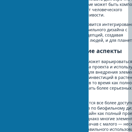
ущерба для ресурсов. Биофилия в доме может быть комп
устойчивого подхода, добавляя аспект человеческого
благополучия к экологической устойчивости.
Оптимальным решением часто становится интегрирова
подход, сочетающий принципы биофильного дизайна с
элементами других экологичных концепций, создавая
пространства, которые хороши и для людей, и для плане
Стоимость и практические аспекты
Разработка биофильного интерьера может варьироваться
стоимости в зависимости от масштаба проекта и использ
материалов. Минимальный бюджет для внедрения элеме
биофилии начинается от небольших инвестиций в растен
природные материалы в интерьере, в то время как полн
биофильный ремонт может потребовать более серьезных
вложений.
Услуги биофильного дизайна становятся все более досту
поскольку растет число специалистов по биофильному ди
Вы можете заказать биофильный дизайн как полный прое
выбрать отдельные консультации. Однако многие элемен
можно внедрить и самостоятельно, начав с малого — нес
растений, натуральных текстур и правильного использов