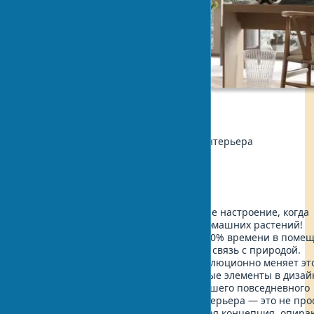
Экология
Автор:
Анна Петрова, дизайнер интерьера
Обновлено:
2025-06-09 12:58
Представьте, как преображается ваше настроение, когда
солнечный свет играет на листьях домашних растений!
Современный человек проводит до 90% времени в поме
постепенно теряя жизненно важную связь с природой.
Биофильный дизайн интерьера революционно меняет эт
создавая пространства, где природные элементы в дизай
становятся неотъемлемой частью вашего повседневного
окружения. Экологичный дизайн интерьера — это не про
модный тренд, а научно обоснованная концепция, опир