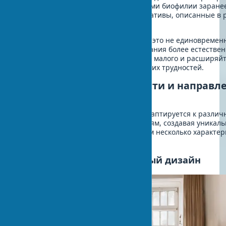
Узнайте цену проекта с элементами биофилии заране
используйте бюджетные альтернативы, описанные в 
о бюджетных решениях.
Помните, что биофильный дизайн — это не единовреме
проект, а постепенный процесс создания более естестве
здоровой среды обитания. Начните с малого и расширяйт
подход по мере решения возникающих трудностей.
Региональные особенности и направл
биофильного дизайна
Естественный дизайн помещений адаптируется к разли
климатическим и культурным условиям, создавая уникал
региональные вариации. Рассмотрим несколько характе
направлений:
Скандинавский биофильный дизайн