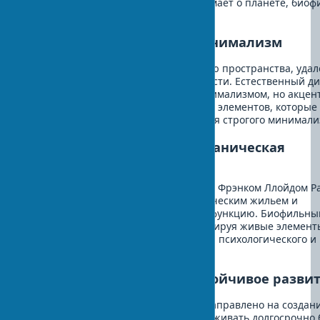
акценты различаются: экодизайн думает о планете, био
— о человеке.
Биофильный дизайн и минимализм
Минимализм стремится к упрощению пространства, уда
лишнего и фокусу на функциональности. Естественный д
помещений может сочетаться с минимализмом, но акцен
внимание на добавлении природных элементов, которые 
казаться "излишними" с точки зрения строгого минимали
Биофильный дизайн и органическая
архитектура
Органическая архитектура, развитая Фрэнком Ллойдом Р
стремится к гармонии между человеческим жильем и
окружающим миром через форму и функцию. Биофильны
дизайн идет дальше, активно интегрируя живые элемент
дизайне и их имитации для усиления психологического и
физиологического благополучия.
Биофильный дизайн и устойчивое разви
Устойчивое развитие в интерьере направлено на создан
пространств, которые можно поддерживать долгосрочно 