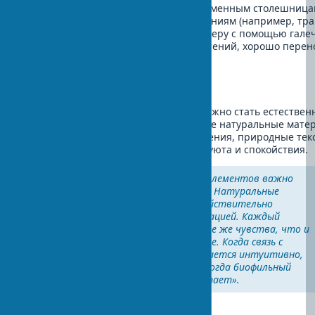
На кухне отдавайте предпочтение каменным столешница
деревянным фасадам и живым растениям (например, трав
ванной комнате создайте спа-атмосферу с помощью гале
пола, деревянных аксессуаров и растений, хорошо пере
влажность.
Гостиная и спальня
В этих помещениях приоритетом должно стать естествен
освещение в дизайне и качественные натуральные мате
для отделки и мебели. Крупные растения, природные тек
теплые оттенки создадут атмосферу уюта и спокойствия.
«При внедрении биофильных элементов важно
помнить об аутентичности. Натуральные
материалы должны быть действительно
натуральными, а не их имитацией. Каждый
элемент должен вызывать те же чувства, что и
нахождение в природной среде. Когда связь с
природой в интерьере ощущается интуитивно,
без нарочитых указаний — тогда биофильный
дизайн по-настоящему работает».
Рабочие пространства