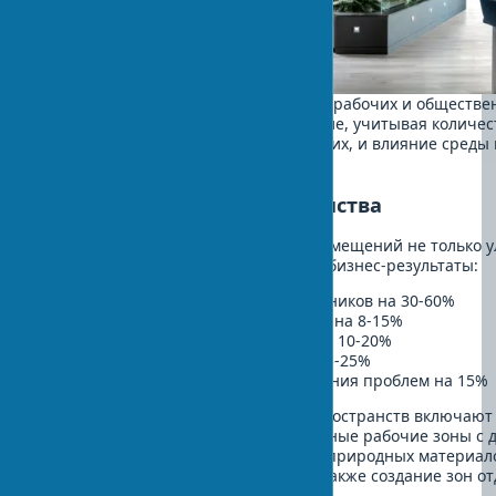
Природоориентированный дизайн в рабочих и обществе
пространствах имеет особое значение, учитывая количес
времени, которое люди проводят в них, и влияние среды
эффективность и благополучие:
Офисы и рабочие пространства
Биофильный дизайн для офисных помещений не только 
эстетику, но и приносит измеримые бизнес-результаты:
Снижение уровня стресса сотрудников на 30-60%
Повышение производительности на 8-15%
Сокращение дней больничных на 10-20%
Снижение текучести кадров на 15-25%
Улучшение креативности и решения проблем на 15%
Ключевые элементы для офисных пространств включают
фитостены в интерьере, разнообразные рабочие зоны с 
к природному свету, использование природных материал
интерьере для отделки и мебели, а также создание зон от
элементами биофилии в интерьере.