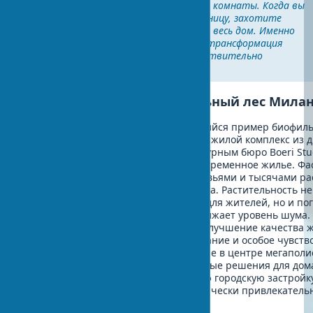
Начните с одного угла, одной комнаты. Когда вы
увидите и почувствуете разницу, захотите
расширить это ощущение на весь дом. Именно
так происходит органичная трансформация
пространства, которая действительно
работает».
История успеха: Вертикальный лес Мила
Bosco Verticale в Милане — выдающийся пример биофил
архитектуры в городской среде. Этот жилой комплекс из д
башен, спроектированный архитектурным бюро Boeri Stud
символом интеграции природы в современное жилье. Фа
зданий покрыты более чем 800 деревьями и тысячами ра
что эквивалентно целому гектару леса. Растительность не
создает естественный микроклимат для жителей, но и по
CO₂, фильтрует городскую пыль и снижает уровень шума.
комплекса отмечают значительное улучшение качества 
снижение затрат на кондиционирование и особое чувство
природой, несмотря на расположение в центре мегаполис
проект демонстрирует, как биофильные решения для дом
быть интегрированы даже в плотную городскую застройку
создавая при этом здоровую и эстетически привлекател
среду обитания.