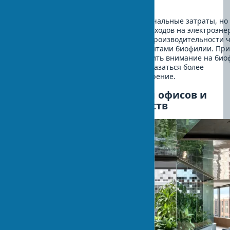
естественного света.
Важно учитывать не только первоначальные затраты, но
долгосрочные выгоды: снижение расходов на электроэне
улучшение здоровья и повышение производительности ч
компенсируют цену проекта с элементами биофилии. Пр
планировании бюджета стоит обратить внимание на би
решения под ключ, которые могут оказаться более
экономичными, чем поэтапное внедрение.
Биофильный дизайн для офисов и
коммерческих пространств