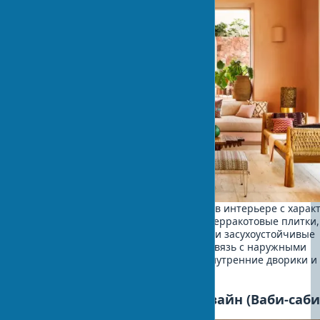
Сочетает в себе элементы биофилии в интерьере с хара
для региона текстурами и цветами: терракотовые плитки,
беленые стены, лавандовые оттенки и засухоустойчивые
растения. Этот стиль подчеркивает связь с наружными
пространствами и часто включает внутренние дворики и
открытые планировки.
Японский биофильный дизайн (Ваби-саби