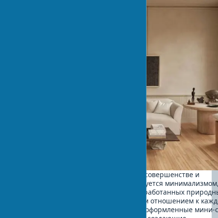
Основан на признании красоты в несовершенстве и
непостоянстве природы. Характеризуется минимализмом
асимметрией, использованием необработанных природн
материалов в интерьере и бережным отношением к каж
детали. Часто включает специально оформленные мини-