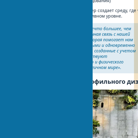
укрытия, пространства для исследования)
Включение этих элементов в интерьер создает среду, где
чувствует себя комфортно на интуитивном уровне.
«Биофильный дизайн — это нечто большее, чем
просто эстетика. Это глубинная связь с нашей
эволюционной историей, которая помогает нам
чувствовать себя защищенными и одновременно
вдохновленными. Интерьеры, созданные с учетом
принципов биофилии, способствуют
восстановлению психического и физического
равновесия в нашем технологичном мире».
Ключевые принципы биофильного ди