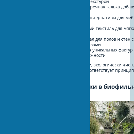
обработанное дерево с видимой текстурой
Камень:
мрамор, гранит, сланец, речная галька добав
природную текстуру
Бамбук и ротанг:
экологичные альтернативы для меб
декора
Хлопок, лен, шерсть:
натуральный текстиль для мягк
мебели и текстильного декора
Пробка:
возобновляемый материал для полов и стен с
отличными акустическими свойствами
Глина:
для отделки стен, создания уникальных фактур
естественного регулирования влажности
Приоритет следует отдавать местным, экологически чист
возобновляемым материалам, что соответствует принци
устойчивого развития в интерьере.
Распространенные ошибки в биофиль
дизайне