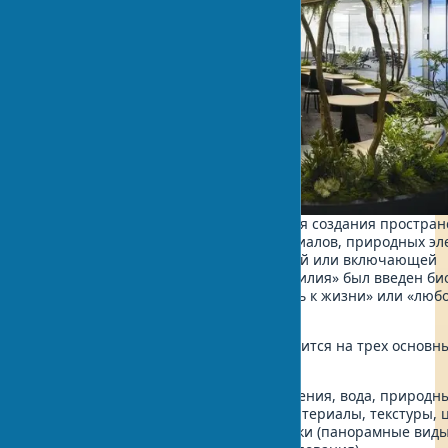
Биофильный дизайн — это концепция создания пространс
использованием натуральных материалов, природных эл
и организацией среды, имитирующей или включающей
природные процессы. Термин «биофилия» был введен би
Эрихом Фроммом и означает «любовь к жизни» или «любо
живым системам».
Экологичный дизайн интерьера строится на трех основн
принципах:
Прямой контакт с природой (растения, вода, природны
Непрямой контакт (природные материалы, текстуры, ц
Пространственные характеристики (панорамные виды