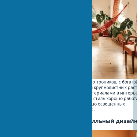
Вдохновлен пышной растительностью тропиков, с богато
палитрой зеленых оттенков, обилием крупнолистных рас
яркими акцентами и природными материалами в интерь
такими как ротанг, бамбук и тик. Этот стиль хорошо работ
теплом влажном климате или в хорошо освещенных
пространствах с высокой влажностью.
Средиземноморский биофильный дизай