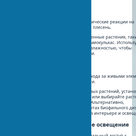
Аллергические реакции
Некоторые люди испытывают аллергические реакции на
определенные растения, пыльцу или плесень.
Решение:
Выбирайте гипоаллергенные растения, таки
суккуленты, кактусы, пальмы и замиокулькас. Использ
очистители воздуха и следите за влажностью, чтобы
предотвратить появление плесени.
Уход за растениями
Недостаток времени или опыта для ухода за живыми эле
в дизайне может привести к их гибели.
Решение:
Начните с неприхотливых растений, устано
системы автоматического полива или выбирайте раст
соответствии с вашим графиком. Альтернативно,
сосредоточьтесь на других элементах биофильного ди
таких как природные материалы в интерьере и освещ
Ограниченное естественное освещение
Некоторые помещения имеют минимальный доступ к