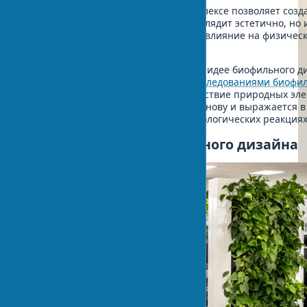
Применение этих принципов в комплексе позволяет созд
пространство, которое не только выглядит эстетично, но 
оказывает реальное положительное влияние на физическ
эмоциональное здоровье.
Для тех, кто скептически относится к идее биофильного д
стоит познакомиться с
научными исследованиями биофи
Мета-анализ показывает, что воздействие природных эл
на человека имеет биологическую основу и выражается в
измеримых психологических и физиологических реакциях
Преимущества биофильного дизайна