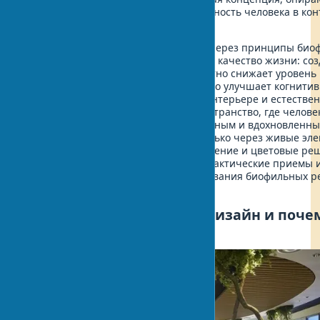
на глубинную биологическую потребность человека в кон
живой природой.
Интеграция природы в помещение через принципы био
удивительным образом преображает качество жизни: соз
здоровый микроклимат в доме, заметно снижает уровень
повседневного стресса и существенно улучшает когнити
функции. Природные материалы в интерьере и естестве
дизайн помещений формируют пространство, где челове
интуитивно чувствует себя защищенным и вдохновленны
Биофилия в доме проявляется не только через живые эл
дизайне, но и через текстуры, освещение и цветовые ре
Рассмотрим основные принципы, практические приемы 
доказанные преимущества использования биофильных 
для дома в современных условиях.
Что такое биофильный дизайн и поче
важен