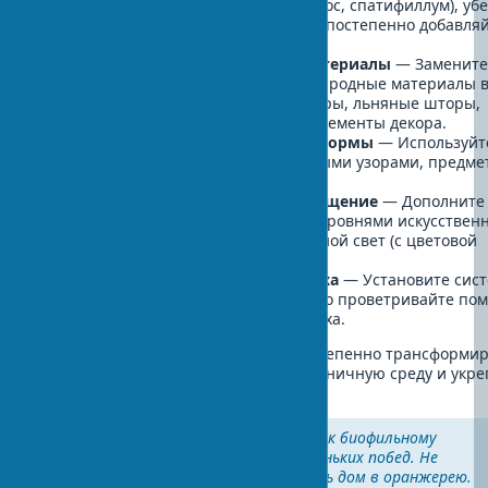
растений (змеиная растение, потос, спатифиллум), уб
успешности их адаптации, затем постепенно добавля
новые.
Интегрируйте натуральные материалы
— Заменит
синтетические материалы на природные материалы 
интерьере: деревянные аксессуары, льняные шторы,
хлопковый текстиль, каменные элементы декора.
Добавьте природные узоры и формы
— Используйт
текстиль, ковры, обои с природными узорами, предме
органическими формами.
Создайте многоуровневое освещение
— Дополните
естественный свет различными уровнями искусствен
освещения, имитирующего дневной свет (с цветовой
температурой 5000-6500K).
Обеспечьте циркуляцию воздуха
— Установите сис
вентиляции или просто регулярно проветривайте по
для поддержания свежести воздуха.
Следуя этим шагам, вы сможете постепенно трансформи
любое пространство, создавая гармоничную среду и укре
связь с природой в интерьере.
«Самый эффективный подход к биофильному
дизайну — это система маленьких побед. Не
пытайтесь сразу превратить дом в оранжерею.