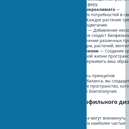
создаст более гармоничную атмосферу.
Игнорирование освещения и микроклимата
—
Размещение растений без учета их потребностей в св
влажности приведет к их гибели. Каждое растение тр
соответствующих условий для процветания.
Отсутствие целостного подхода
— Добавление неск
растений к обычному интерьеру не создаст биофильн
дизайн. Важно комплексное включение различных п
элементов: света, материалов, форм, растений, венти
Неадаптированность к образу жизни
— Создание кр
но непрактичного для повседневной жизни пространс
Биофильный дизайн должен поддерживать ваш образ
а не усложнять его.
Избегая этих ошибок и придерживаясь принципов
аутентичности, функциональности и баланса, вы создадит
настоящему эффективное биофильное пространство, кот
будет радовать и поддерживать ваше благополучие.
Трудности внедрения биофильного ди
и их преодоление
При создании биофильного интерьера могут возникнуть
определенные сложности. Рассмотрим наиболее частые
проблемы и способы их решения: