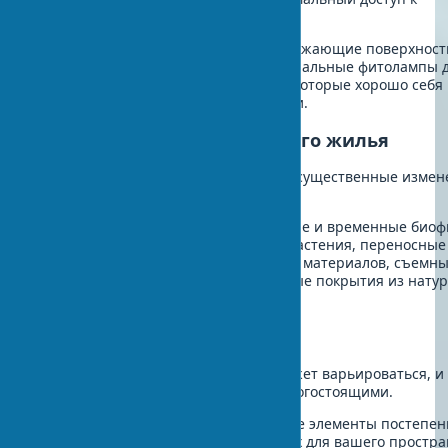
естественному свету.
Решение:
Используйте светоотражающие поверхност
светлые оттенки для стен и специальные фитолампы 
растений. Выбирайте растения, которые хорошо себя
чувствуют при низком освещении.
Ограничения арендованного жилья
Арендаторы часто не могут вносить существенные измен
пространство.
Решение:
Используйте мобильные и временные био
решения для дома: горшечные растения, переносные
элементы декора из натуральных материалов, съемны
природными узорами и напольные покрытия из нату
материалов.
Финансовые ограничения
Стоимость биофильного дизайна может варьироваться, и
некоторые элементы могут быть дорогостоящими.
Решение:
Внедряйте биофильные элементы постепен
начиная с наиболее эффективных для вашего простра