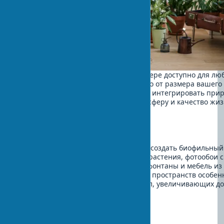
Создание связи с природой в интерьере доступно для лю
пространства и бюджета. Независимо от размера вашего
жилища, всегда существуют способы интегрировать при
элементы, которые преобразят атмосферу и качество жиз
нем.
Маленькие пространства
Даже в небольших квартирах можно создать биофильный
квартиры. Используйте компактные растения, фотообои с
природными мотивами, небольшие фонтаны и мебель из
натурального дерева. Для маленьких пространств особен
важно грамотное размещение зеркал, увеличивающих до
света.
Кухня и ванная