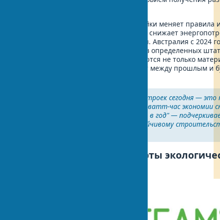
строительство.
Устойчивое строительство новостройки меняет правила 
ASHRAE 90.1-2019 (последняя версия) снижает энергопотр
сравнению с предыдущей редакцией. Австралия с 2024 го
солнечных панелей на новых домах в определенных штат
учитывать, что эко-требования касаются не только матери
жизненного цикла здания — как мост между прошлым и 
архитектуры.
"Энергоэффективность новостроек сегодня — это н
необходимость. Каждый киловатт-час экономии 
углеродный след на 0,5 кг CO2 в год" — подчеркива
европейский эксперт по устойчивому строительс
Андерсен.
Международные стандарты экологиче
сертификации зданий