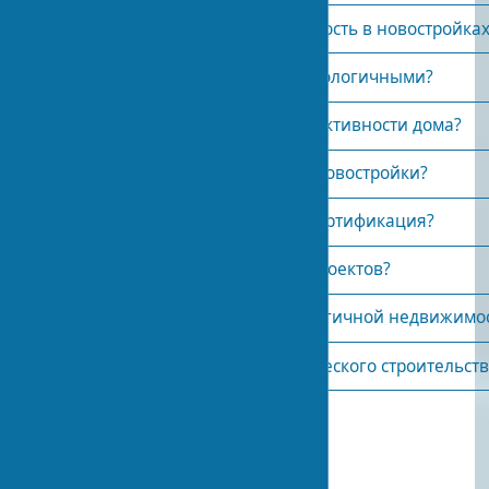
Зачем нужна энергоэффективность в новостройках
Какие материалы считаются экологичными?
Что означает класс энергоэффективности дома?
Как проверить экологичность новостройки?
Сколько стоит экологическая сертификация?
Какие сроки реализации эко-проектов?
Какие риски при покупке экологичной недвижимо
Есть ли господдержка экологического строительств
Опубликовано:
2024-02-07 14:09
0