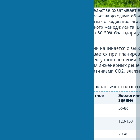
Экологический менеджмент в строительстве охватывает 
от экологической экспертизы строительства до сдачи объ
сами за себя. Переработка строительных отходов достига
правильной организации экологического менеджмента. 
зданий снижает потребление воды на 30-50% благодаря 
управления.
Экологическое проектирование зданий начинается с выбо
Биоразнообразие территории учитывается при планиров
кустарники становятся частью архитектурного решения.
помещениях формируется комплексом инженерных реше
внутренней среды контролируется датчиками CO2, влажн
каждые 15 минут.
Ключевые показатели экологичности ново
Параметр
Стандартное
Экологич
здание
здание
Энергопотребление (кВт⋅ч/
150-200
50-80
м²/год)
Потребление воды (л/чел/
200-250
120-150
день)
Выбросы CO2 (кг/м²/год)
80-120
20-40