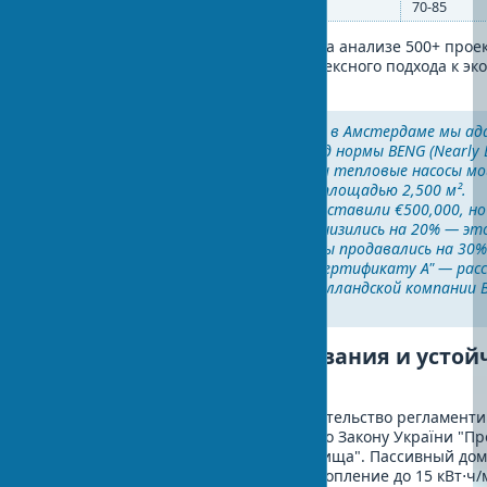
Переработка отходов (%)
15-25
70-85
Представленные данные основаны на анализе 500+ проек
подтверждают эффективность комплексного подхода к эк
строительству.
"В проекте жилого комплекса в Амстердаме мы а
200-квартирный комплекс под нормы BENG (Nearly 
Neutral Buildings). Установили тепловые насосы 
800 кВт и солнечные панели площадью 2,500 м².
Дополнительные затраты составили €500,000, но
эксплуатационные расходы снизились на 20% — эт
экономии ежегодно. Квартиры продавались на 30
благодаря энергетическому сертификату А" — рас
ведущий инженер проекта голландской компании 
де Врис.
Природоохранные требования и устой
строительство
Природоохранные требования строительство регламенти
экосистемы городской среды согласно Закону України "Пр
навколишнього природного середовища". Пассивный дом
снижают потребление энергии на отопление до 15 кВт⋅ч/м²