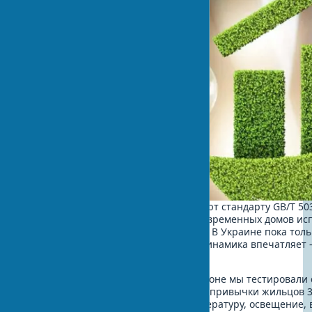
В Китае 30% новостроек соответствуют стандарту GB/T 5
выбросов CO2 на 25%. В США 40% современных домов ис
возобновляемые источники энергии. В Украине пока толь
соответствуют евростандартам, но динамика впечатляет 
последние 3 года.
На одном из объектов в прошлом сезоне мы тестировали 
с ИИ-управлением. Алгоритм изучал привычки жильцов 3
автоматически оптимизировал температуру, освещение,