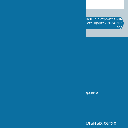
Нормы безопасности на
Изменения в строительных
строительных площадках:
нормах и стандартах 2024-2025
полное руководство
года
UA-STROY
Архитектурный блог с экспертными
статьями о дизайне интерьера,
строительных технологиях.
Профессиональные советы и дизайнерские
идеи.
О НАС
Присоединяйтесь к нам в социальных сетях