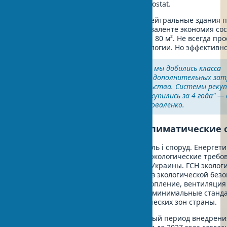
20% с 2020 года согласно данным Eurostat.
Цифры впечатляют. Климатически нейтральные здания п
меньше энергии. В долларовом эквиваленте экономия сост
год для типовой квартиры площадью 80 м². Не всегда про
окупаемость инвестиций в эко-технологии. Но эффективно
"В одном из проектов в Киеве мы добились класса
энергоэффективности А+ при дополнительных зат
8% от стоимости строительства. Системы рекуп
воздуха и тепловые насосы окупились за 4 года" —
опытом архитектор Елена Коваленко.
Украинские эко-нормы и климатические 
ДБН В.2.6-98:2009 "Конструкції будівель і споруд. Енергет
будівель" регламентирует основные экологические требо
с учетом континентального климата Украины. ГСН эколог
охватывают 15 ключевых параметров экологической безо
строительства. СНиП 2.04.05-91* "Отопление, вентиляция
кондиционирование" устанавливает минимальные станда
внутренней среды для всех климатических зон страны.
Время перемен наступило. Переходный период внедрен