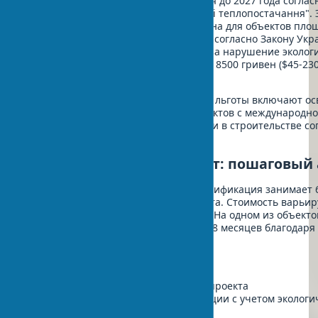
требований строительство продлится до 2027 года соглас
реалізації державної політики у сфері теплопостачання".
экспертиза строительства обязательна для объектов пл
или с особым воздействием на среду согласно Закону Укра
експертизу". Известно, что штрафы за нарушение эколог
строительства составляют от 1700 до 8500 гривен ($45-23
лиц согласно КУоАП.
Господдержка есть. Государственные льготы включают о
налога на прибыль на 5 лет для проектов с международн
где применяются зеленые технологии в строительстве со
кодексу Украины ст. 158.
Как получить сертификат: пошаговый
Процедура занимает время. Эко-сертификация занимает 6
зависимости от выбранного стандарта. Стоимость варьиру
$80,000 за проект среднего размера. На одном из объект
мы прошли полный цикл BREEAM за 8 месяцев благодаря
подготовке документации.
Этапы получения сертификата:
Выбор стандарта и регистрация проекта
Подготовка проектной документации с учетом экологи
проектирования зданий