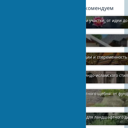
Мы рекомендуем
Разработка водоема на собственном участке: от идеи д
2024-01-11
1
Экотуризм в украинском селе
2024-01-26
0
Тайский стиль архитектуры: традиции и современность
2024-02-08
1
Могольская архитектура: величие индо-исламского сти
2024-02-07
5
Универсальное применение гранитного щебня: от фунд
ландшафтного дизайна
2024-01-21
1
Как выбрать деревья и кустарники для ландшафтного д
2024-01-06
2