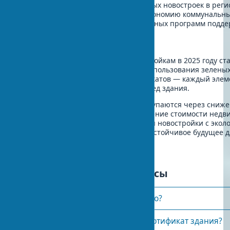
Изучить предложения экологичных новостроек в реги
Рассчитать окупаемость через экономию коммунальн
Проверить наличие государственных программ подд
Заключение
Экологические требования к новостройкам в 2025 году ст
качества современного жилья. От использования зелены
получения международных сертификатов — каждый элеме
комфорт, стоимость и углеродный след здания.
Инвестиции в экологичное жилье окупаются через сниж
эксплуатационных расходов, повышение стоимости недв
улучшение качества жизни. Выбирая новостройки с экол
сертификацией, вы инвестируете в устойчивое будущее 
поколений.
Часто задаваемые вопросы
Что такое зеленое строительство?
Как получить экологический сертификат здания?