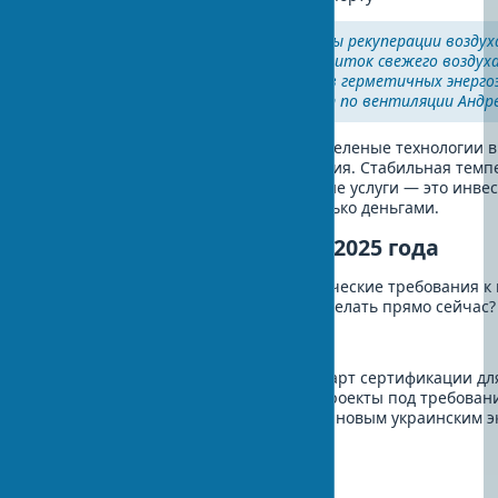
"Проверяйте наличие системы рекуперации воздух
обеспечивает постоянный приток свежего воздуха
тепла. Это особенно важно в герметичных энерг
зданиях" — советует эксперт по вентиляции Андре
Инвестиции окупаются комфортом. Зеленые технологии в
окупаются через качество проживания. Стабильная темп
воздух, низкие счета за коммунальные услуги — это инве
семьи, которую нельзя измерить только деньгами.
План действий до конца 2025 года
Время принимать решения. Экологические требования к
ужесточаются каждый квартал. Что делать прямо сейчас?
Для девелоперов:
До сентября 2025: выбрать стандарт сертификации дл
До октября 2025: адаптировать проекты под требован
До декабря 2025: подготовиться к новым украинским э
года
Для покупателей экологичных ЖК: