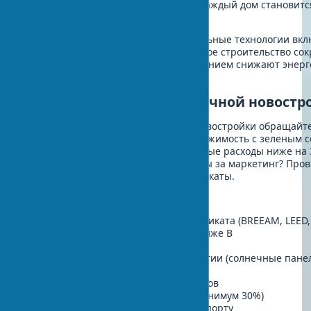
Экономия энергии достигла 23% — каждый дом становит
ассистентом своих владельцев.
Современные экологичные строительные технологии вкл
переработанного пластика. Модульное строительство со
90%. Умные системы управления зданием снижают энерг
40%.
Чек-лист выбора экологичной новостр
При выборе экологически чистые новостройки обращайт
ключевые критерии качества. Недвижимость с зеленым с
на 5-15% дороже, но эксплуатационные расходы ниже на 3
экологичную квартиру без переплаты за маркетинг? Про
характеристики, а не только сертификаты.
Основные критерии проверки:
Наличие международного сертификата (BREEAM, LEED,
Класс энергоэффективности не ниже B
Система рекуперации воздуха
Возобновляемые источники энергии (солнечные панел
Экологичные материалы отделки
Система раздельного сбора отходов
Зеленые зоны на территории (минимум 30%)
Близость к общественному транспорту