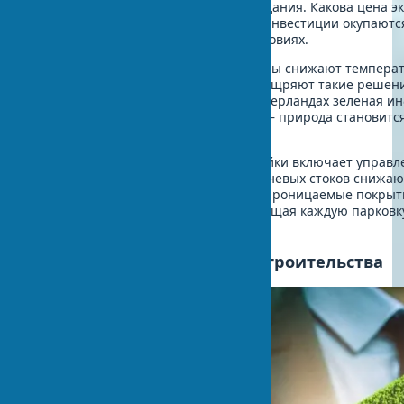
меньше стандартного украинского здания. Какова цена э
ответственности? Первоначальные инвестиции окупаются 
экономию ресурсов в украинских условиях.
Известно, что зеленые крыши и стены снижают температу
5°C. В Германии нормы GEG 2025 поощряют такие решен
льготами до €10,000 на проект. В Нидерландах зеленая и
обязательна для зданий выше 30 м — природа становитс
элементом.
Устойчивое строительство новостройки включает управ
водой. Системы сбора и очистки ливневых стоков снижаю
городскую канализацию на 40-60%. Проницаемые покрыт
пропускают 150-300 л/м²/час, превращая каждую парковк
городской экосистемы.
Тенденции развития эко-строительства