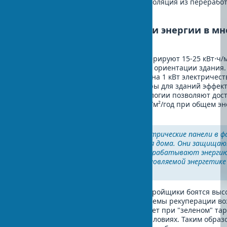
служит более 50 лет. Целлюлозная изоляция из перерабо
на 15% дешевле традиционной.
Возобновляемые источники энергии в м
домах
Солнечные панели новостройки генерируют 15-25 кВт⋅ч/м²
Украины в зависимости от региона и ориентации здания.
отопление обеспечивает COP до 4,5 (на 1 кВт электричеств
идеальных условиях. Ветрогенераторы для зданий эффек
ветра от 3 м/с. Пассивный дом технологии позволяют до
энергии на отопление всего 15 кВт⋅ч/м²/год при общем э
120 кВт⋅ч/м²/год.
"Интегрированные фотоэлектрические панели в ф
— это как солнечные очки для дома. Они защища
перегрева и одновременно вырабатывают энерги
объясняет инженер по возобновляемой энергетик
Петренко.
На практике часто замечаю, что застройщики боятся выс
первоначальных затрат. Однако системы рекуперации воз
5 лет, а солнечные панели — за 5-7 лет при "зеленом" та
при обычном тарифе в украинских условиях. Таким образ