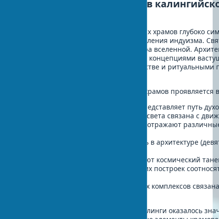
Религиозная символика в калингийск
архитектуре
Структура и планировка калингийских храмов глубоко си
отражают космологические представления индуизма. Св
образ горы Меру, мифического центра вселенной. Архит
Одиши тесно связан с философскими концепциями васту
древнеиндийской науки о строительстве и ритуальными 
Калинги.
Символизм в дизайне калингийских храмов проявляется в
Вертикальная структура храма представляет путь дух
Ориентация храмов по сторонам света связана с дви
Скульптурные элементы Калинги отражают различны
божественного
Число девять играет важную роль в архитектуре (девя
энергий Шакти)
Танцующие фигуры символизируют космический тане
Религиозные мотивы калингийских построек соотносят
и тантрических писаний
Роль воды в планировке храмовых комплексов связан
ритуалами
Влияние буддизма на архитектуру Калинги оказалось зн