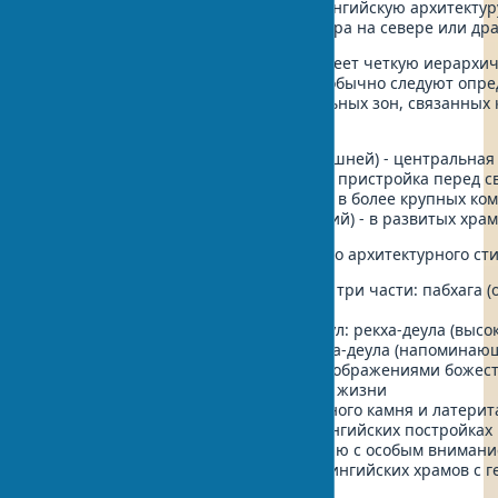
приемами. Это то, что отличает калингийскую архитектур
региональных стилей, таких как Нагара на севере или др
Планировка калингийских храмов имеет четкую иерархич
Калингийские храмовые комплексы обычно следуют опре
включающей несколько функциональных зон, связанных к
так и символически:
Дэул или вимана (святилище с башней) - центральная
Джагамохана (зал для собраний) - пристройка перед 
Натамандир (танцевальный зал) - в более крупных ко
Бхогамандапа (зал для подношений) - в развитых хра
Характерные элементы калингийского архитектурного ст
Вертикальное деление храмов на три части: пабхага (
(стены) и гарди (крыша)
Разнообразные формы башен-деул: рекха-деула (высок
деула (пирамидальные) и кхакхара-деула (напоминаю
Богатый скульптурный декор с изображениями божест
музыкантов и сцен повседневной жизни
Использование песчаника, мыльного камня и латерит
строительных материалов в калингийских постройках
Сложные техники резьбы по камню с особым внимани
Многочисленные орнаменты калингийских храмов с г
растительными мотивами