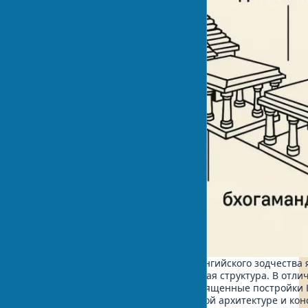
Главной отличительной чертой калингийского зодчества 
храмовая планировка и символическая структура. В отлич
индийских архитектурных стилей, священные постройки
особыми пропорциями в калингийской архитектуре и ко