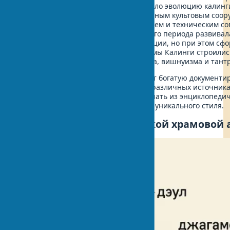
Покровительство монархов обеспечило эволюцию калинг
от скромных построек к монументальным культовым соор
сих пор поражают своим великолепием и техническим с
Восточно-индийская архитектура этого периода развива
индо-арийской архитектурной традиции, но при этом сф
собственный уникальный стиль. Храмы Калинги строились
религиозными практиками шиваизма, вишнуизма и тантр
Храмовая архитектура Калинги имеет богатую документ
которую подробно можно изучить в различных источник
калингийской архитектуре
можно узнать из энциклопедич
которые описывают эволюцию этого уникального стиля.
Особенности калингийской храмовой 