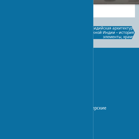
2024-01-25
1
Сикхская архитектура:
Дравидийская архитектура
уникальный синтез традиций в
Южной Индии – история,
религиозном зодчестве Индии
элементы, храмы
UA-STROY
Архитектурный блог с экспертными
статьями о дизайне интерьера,
строительных технологиях.
Профессиональные советы и дизайнерские
идеи.
О НАС