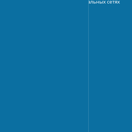
Присоединяйтесь к нам в социальных сетях
АРХИТЕКТУРА
История архитектуры
Архитектурное планирование
Современные течения
ДИЗАЙН
Тренды дизайна
Дизайн интерьера
Дизайн экстерьера
Ландшафтный дизайн
СТРОИТЕЛЬСТВО
Технологии строительства