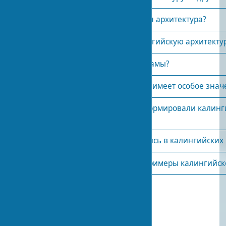
Когда процветала калингийская архитектура?
Где сегодня можно найти калингийскую архитекту
Как строились калингийские храмы?
Почему Храм Солнца в Конарке имеет особое знач
Какие религиозные влияния формировали калинг
архитектуру?
Какие материалы использовались в калингийских 
Существуют ли современные примеры калингийск
Опубликовано:
2024-02-08 10:17
4