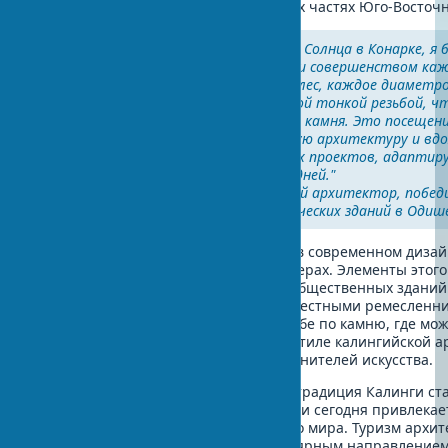
Бенгалии, Ассаме и даже в некоторых частях Юго-Восточ
"Когда я впервые увидел храм Солнца в Конарке, я
не только его размерами, но и совершенством ка
Двенадцать пар каменных колес, каждое диаметр
трех метров, украшены такой тонкой резьбой, ч
сделанными из дерева, а не из камня. Это посещен
мой взгляд на древнеиндийскую архитектуру и вд
меня на создание современных проектов, адапти
вечные принципы для наших дней."
- Раджа Амодкар, современный архитектор, побе
премии за реновацию исторических зданий в Одиш
Даже сегодня калингийские мотивы в современном дизай
применение в архитектуре и интерьерах. Элементы этого
при строительстве новых храмов и общественных зданий
резьбы по камню поддерживаются местными ремесленни
мастер-классы по калингийской резьбе по камню, где мо
древними техниками, а сувениры в стиле калингийской а
пользуются популярностью среди ценителей искусства.
Восточно-индийская архитектурная традиция Калинги ст
частью культурного наследия Индии и сегодня привлекае
исследователей архитектуры со всего мира. Туризм архит
Калинги становится все более популярным направлением