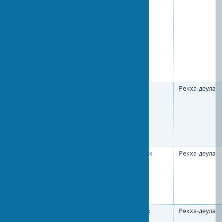
Храм
Бхубанешвар
X век
Рекха-деула
Муктешвара
Храм
Пури
XII век
Рекха-деула
Джаганнатха
Храм
Бхубанешвар
XI век
Рекха-деула
Раджарани