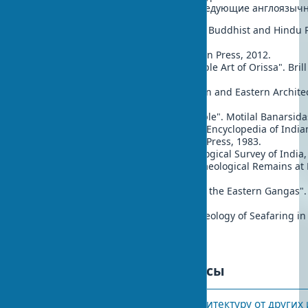
архитектуры Одиши рекомендуем следующие англоязычн
Brown, Percy. "Indian Architecture: Buddhist and Hindu P
Taraporevala Sons & Co., 2017.
Dehejia, Vidya. "Indian Art". Phaidon Press, 2012.
Donaldson, Thomas E. "Hindu Temple Art of Orissa". Bril
Publishers, 1987.
Fergusson, James. "History of Indian and Eastern Archit
University Press, 2019.
Kramrisch, Stella. "The Hindu Temple". Motilal Banarsida
Meister, Michael W. & Dhaky, M.A. "Encyclopedia of Indi
Architecture". Princeton University Press, 1983.
Mitra, Debala. "Konarak". Archaeological Survey of India,
Panigrahi, Krishna Chandra. "Archaeological Remains a
Orient Longman, 2014.
Pradhan, Sadasiba. "Kalinga under the Eastern Gangas"
House, 2016.
Ray, Himanshu Prabha. "The Archaeology of Seafaring in 
Cambridge University Press, 2003.
Часто задаваемые вопросы
Что отличает калингийскую архитектуру от других