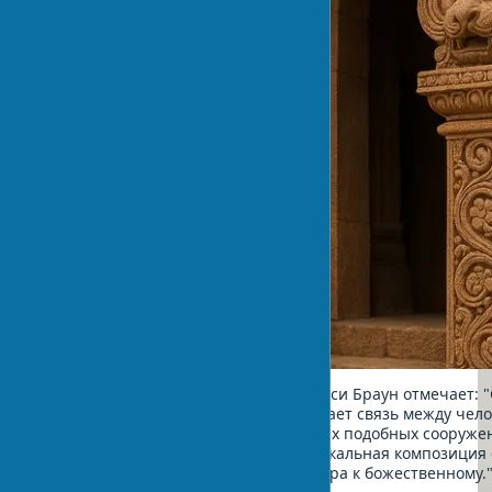
Известный историк архитектуры Перси Браун отмечает: 
дизайне калингийских храмов отражает связь между чело
Структура храма Лингараджа и других подобных сооруже
собой модель вселенной, а его вертикальная композиция
духовное восхождение от земного мира к божественному.