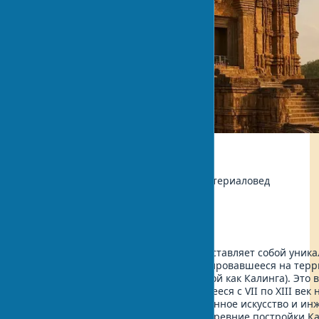
Экология
Автор:
Рахул Шарма, Инженер-материаловед
Обновлено:
2025-05-11 12:07
Храмовая архитектура Калинги представляет собой уника
истории мирового зодчества, сформировавшееся на тер
современной Одиши (ранее известной как Калинга). Это 
архитектурное наследие, развивавшееся с VII по XIII век н
себе духовные традиции, художественное искусство и ин
восточно-индийской цивилизации. Древние постройки Ка