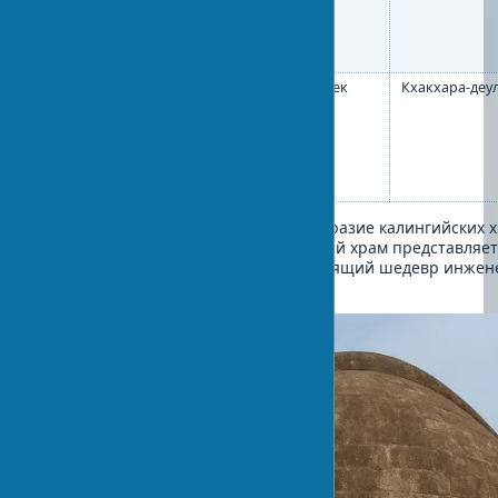
Храм
Бхубанешвар
VIII век
Кхакхара-деу
Байтала
Деула
Эта таблица демонстрирует разнообразие калингийских 
и их архитектурных решений. Каждый храм представляет 
религиозное сооружение, но и настоящий шедевр инжене
скульптуры.