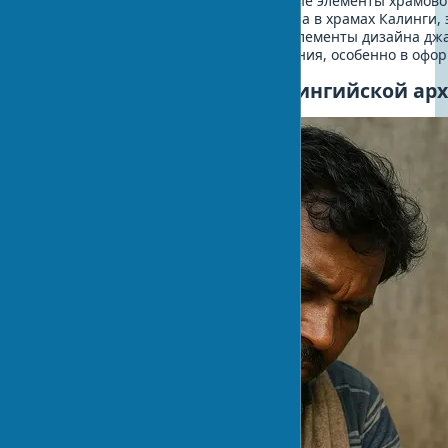
особенно в ранний период. Некоторые элементы храмово
Калинги, такие как структуры мандапа в храмах Калинги
из буддийских молитвенных залов. Элементы дизайна дж
несут в себе следы буддийского влияния, особенно в офо
Влияние и наследие калингийской ар