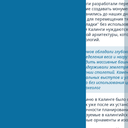
Мастера архитектурного стиля Калинги разработали пер
строительства в Калинге, позволившие создавать монум
сооружения, многие из которых сохранились до наших дн
использовали механические захваты для перемещения 
блоков и применяли систему "сухой кладки" без использ
раствора. Многие древние постройки Калинги нуждаются
реставрации памятников калингийской архитектуры, кото
использованием традиционных технологий.
"Строители калингийских храмов обладали глубок
пониманием принципов распределения веса и нагру
мастерство позволяло возводить массивные баш
более 40 метров, которые выдерживали землетря
муссонные дожди на протяжении столетий. Камен
соединялись с помощью специальных выступов и уг
образуя прочную конструкцию без использования це
р Сатьянараяна Раджагуру, археолог
Особенностью техники резьбы по камню в Калинге было 
непосредственно на каменных блоках уже после их устано
храма. Это требовало невероятной точности планирован
Песчаник и мыльный камень, используемые в калингийск
позволяли создавать детализированные орнаменты и из