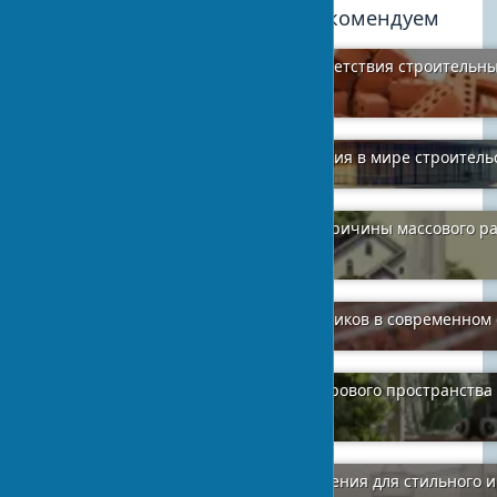
Мы рекомендуем
Особенности подтверждения соответствия строительны
2025 году
2024-04-06
1
Архитектура модернизма: революция в мире строитель
2024-02-07
3
Популярность пластиковых окон: причины массового р
ПВХ
2024-01-12
0
Популярность гранитных подоконников в современном 
2024-03-30
0
Биофильный дизайн: создание здорового пространства
природы в интерьер
2025-04-20
1
Обои для кухни: современные решения для стильного 