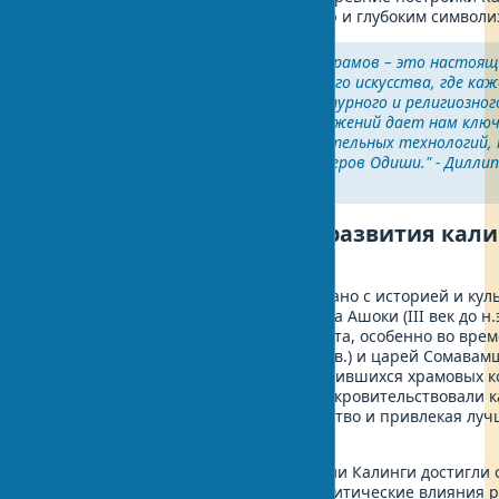
поражают своей монументальностью и глубоким символи
"Архитектура калингийских храмов – это настоящ
энциклопедия древнеиндийского искусства, где ка
рассказывает историю культурного и религиозног
региона. Изучение этих сооружений дает нам ключ
пониманию не только строительных технологий, н
мировоззрения древних мастеров Одиши." - Диллип
историк архитектуры
Исторический контекст развития кал
архитектуры
Зодчество Калинги неразрывно связано с историей и кул
Одиши. После правления императора Ашоки (III век до н.
пережил несколько периодов расцвета, особенно во вре
династии Восточных Гангов (VII-XIII вв.) и царей Сомавамши
было построено большинство сохранившихся храмовых к
правители этих династий активно покровительствовали 
архитектуре, финансируя строительство и привлекая луч
времени.
В этот период строительные традиции Калинги достигли с
отражая духовные, культурные и политические влияния р