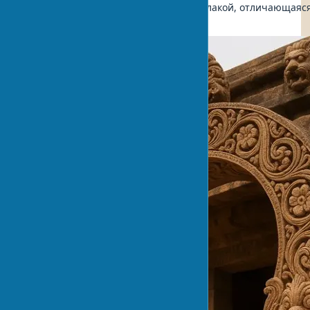
Шикхара (навершие храма) с амалакой, отличающаяся
индийских аналогов