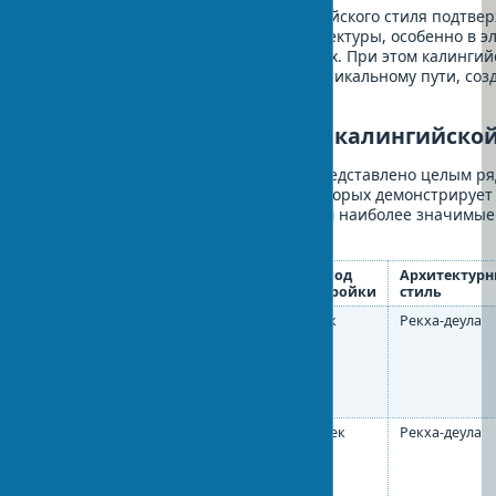
Современные исследования калингийского стиля подтве
калингийской и дравидийской архитектуры, особенно в э
некоторых конструктивных решениях. При этом калингий
скульптуре развивалась по своему уникальному пути, со
художественный язык.
Знаменитые памятники калингийской
Архитектурное наследие Калинги представлено целым 
храмовых комплексов, каждый из которых демонстрирует
особенности этого стиля. Рассмотрим наиболее значимы
Калинги:
Название
Расположение
Период
Архитектур
храма
постройки
стиль
Храм
Бхубанешвар
XI век
Рекха-деула
Лингараджа
Храм Солнца
Конарк
XIII век
Рекха-деула
в Конарке