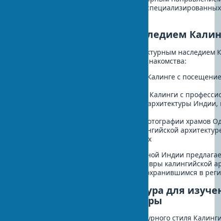
посещение храмов Одиши в рамках специализированных
калингийской архитектуре.
Как познакомиться с наследием Кали
Для тех, кто заинтересовался архитектурным наследием 
несколько способов более глубокого знакомства:
Архитектурные учебные туры по Калинге с посещени
храмовых комплексов
Экскурсии в храмовые комплексы Калинги с професс
Отпуск с осмотром исторической архитектуры Индии
посещение Одиши
Специализированные туры для фотографии храмов 
Изучение книг и альбомов о калингийской архитектур
специализированных библиотеках
Туризм культурного наследия Восточной Индии предлага
возможность не только увидеть шедевры калингийской ар
прикоснуться к живым традициям, сохранившимся в рег
Рекомендуемая литература для изуче
калингийской архитектуры
Для углубленного изучения архитектурного стиля Калинг