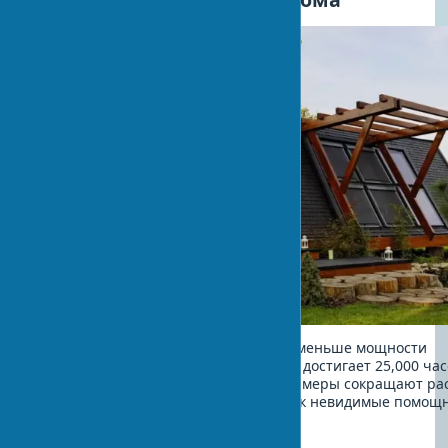
LED-освещение потребляет в 10 раз меньше мощности
лампочек накаливания. Срок службы достигает 25,000 ча
без замены. Датчики движения и таймеры сокращают ра
электричества на 30-40%, работая как невидимые помощ
доме.