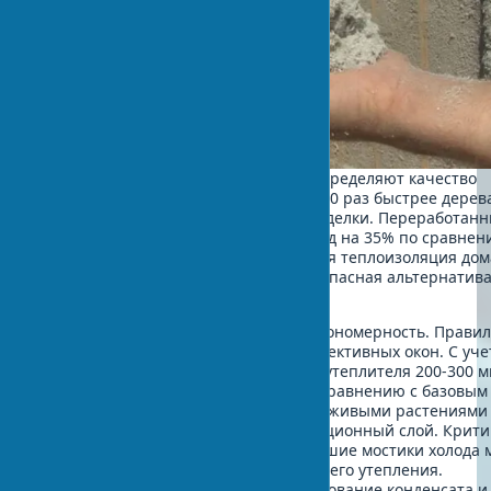
Экологичные материалы для дома определяют качество
внутренней среды. Бамбук растет в 10 раз быстрее дерев
становясь идеальным сырьем для отделки. Переработан
материалы снижают углеродный след на 35% по сравнен
первичными ресурсами. Натуральная теплоизоляция дом
конопли или овечьей шерсти — безопасная альтернатив
синтетическим утеплителям.
На практике часто замечаю одну закономерность. Прави
изоляция важнее дорогих энергоэффективных окон. С уч
конструктивных особенностей, слой утеплителя 200-300 
снижает теплопотери в 3-4 раза по сравнению с базовым
утеплением 50 мм. Зеленая кровля с живыми растениями
работает как дополнительный изоляционный слой. Крит
важна герметизация — даже небольшие мостики холода 
свести на нет эффект от дорогостоящего утепления.
Пароизоляция предотвращает образование конденсата и