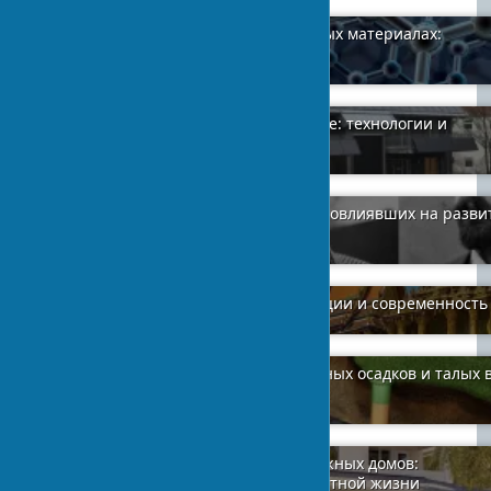
Графеновые добавки в строительных материалах:
революция в бетоне
2024-02-01
2
Энергоэффективное жилье в Европе: технологии и
стандарты 2025
2024-03-19
7
Топ 9 влиятельных архитекторов, повлиявших на разви
интерьерного дизайна
2024-03-17
1
Тайский стиль архитектуры: традиции и современность
2024-02-08
1
Эффективное отведение атмосферных осадков и талых 
на участке
2024-04-20
0
Индивидуальные проекты двухэтажных домов:
современные решения для комфортной жизни