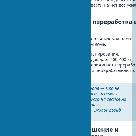
плесени — проблем, которые могут свести на нет все уси
созданию здорового микроклимата.
Минимизация отходов и переработка 
экодоме
Грамотное управление отходами — неотъемлемая часть
экологичного образа жизни в зеленом доме.
Сокращение отходов начинается с планирования.
Компостирование органических отходов дает 200-400 кг
удобрений в год. Раздельный сбор увеличивает перерабо
80%. Домашние биогазовые установки перерабатывают о
в энергию.
"Грамотная сортировка отходов — это не
сложность, а привычка. Семья из четырех
человек может сократить мусор на свалке на
70%, если правильно разделять и
компостировать органику." — Эколог Дэвид
Томпсон
Энергоэффективное освещение и
автоматизация умного дома