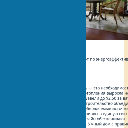
Экология
Автор:
Михаил Григоренко, Эксперт по энергоэффекти
Обновлено:
2025-07-13 19:33
Экологичный дом больше не роскошь — это необходимост
2025 году стоимость традиционного отопления выросла н
а солнечные батареи для дома подешевели до $2.50 за ва
Следует учитывать, что устойчивое строительство объед
энергоэффективные технологии, возобновляемые источн
энергии и экологически чистые материалы в единую сист
Низкоуглеродные технологии и экодизайн обеспечивают
энергетическую независимость дома. Умный дом с прави