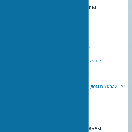
Часто задаваемые вопросы
Что такое экологичный дом?
Как построить экодом?
Сколько стоит экологичный дом?
Какие материалы для экодома лучше?
Окупается ли экологичный дом?
Можно ли построить пассивный дом в Украине?
Опубликовано:
2024-01-25 14:16
1
Мы рекомендуем