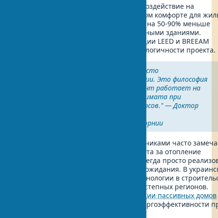
Основная цель — минимизировать воздействие на
окружающую среду при максимальном комфорте для жил
Энергоэффективный дом потребляет на 50-90% меньше
ресурсов по сравнению с традиционными зданиями.
Современные стандарты сертификации LEED и BREEAM
помогают достичь максимальной экологичности проекта.
"Пассивный дом — это не просто
энергосберегающие технологии. Это философия
комфорта, где каждый элемент работает на
создание идеального микроклимата при
минимальных затратах ресурсов." — Доктор
Марк Андерсон, институт
энергоэффективности Калифорнии
В практике работы с частными заказчиками часто замеч
удивление владельцев экодомов. Счета за отопление
действительно в разы меньше. Не всегда просто реализо
все сразу. Но результат превосходит ожидания. В украинс
климатических условиях зеленые технологии в строитель
особенно актуальны — от Карпат до степных регионов.
Современные стандарты
сертификации пассивных домов
помогают достичь максимальной энергоэффективности п
строительстве.