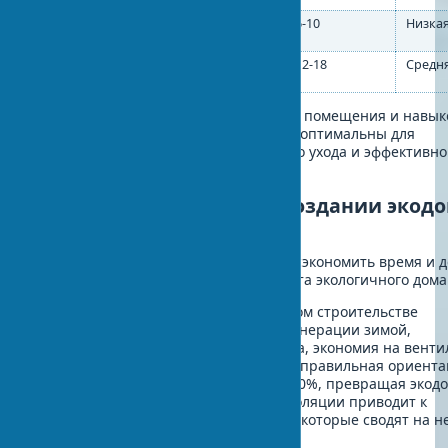
Хлорофитум
Угарный газ,
6-10
Низка
ксилол
Фикус
Формальдегид,
12-18
Средн
Бенджамина
трихлорэтилен
Выбор растений зависит от площади помещения и навык
ухода. Сансевиерия и хлорофитум — оптимальны для
начинающих, требуют минимального ухода и эффективно
очищают воздух.
Типичные ошибки при создании экодо
как их избежать
Изучение чужих промахов поможет сэкономить время и 
при реализации собственного проекта экологичного дома
Основные ошибки новичков в зеленом строительстве
очевидны. Переоценка солнечной генерации зимой,
недостаточная герметизация контура, экономия на вент
— классическая тройка промахов. Неправильная ориент
окон снижает эффективность на 30-40%, превращая экодо
обычное здание. Отсутствие пароизоляции приводит к
конденсату и плесени — проблемам, которые сводят на не
усилия.