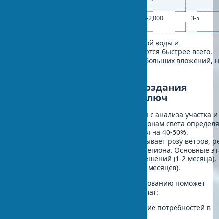
сантехника
Капельное
50-70
800-2,000
3-5
орошение
Сравнение показывает: сбор дождевой воды и
водосберегающая сантехника окупаются быстрее всего.
Рециркуляция серых стоков требует больших вложений, 
дает максимальную экономию воды.
Планирование и этапы создания
экологичного дома под ключ
Проектирование экодома начинается с анализа участка и
климата. Ориентация здания по сторонам света определя
эффективность солнечного отопления на 40-50%.
Биоклиматическая архитектура учитывает розу ветров, р
местности и сезонные особенности региона. Основные эт
проект (2-3 месяца), получение разрешений (1-2 месяца),
строительство пассивного дома (6-12 месяцев).
Структурированный подход к планированию поможет
избежать типичных ошибок и переплат:
Энергоаудит участка и определение потребностей в
ресурсах