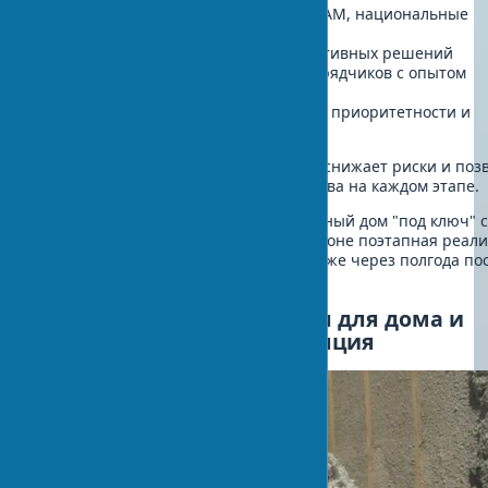
Выбор сертификации (LEED, BREEAM, национальные
стандарты)
Расчет окупаемости энергоэффективных решений
Подбор квалифицированных подрядчиков с опытом
зеленого строительства
Поэтапное внедрение методов по приоритетности и
бюджету
Такая последовательность действий снижает риски и поз
контролировать бюджет строительства на каждом этапе.
Стоит ли торопиться и заказать зеленый дом "под ключ" 
На одном из объектов в прошлом сезоне поэтапная реал
позволила семье начать экономить уже через полгода по
первых улучшений.
Экологичные материалы для дома и
современная теплоизоляция