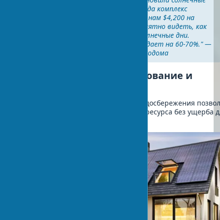
панели в 2022 году. За три года комплекс
мощностью 8 кВт сэкономил нам $4,200 на
электричестве. Особенно приятно видеть, как
счетчик крутится назад в солнечные дни.
Правда, зимой выработка падает на 60-70%." —
Джессика Кларк, владелица экодома
Эффективное водопользование и
экономия ресурсов
Современные решения в области водосбережения позво
снизить потребление этого ценного ресурса без ущерба 
комфорта.