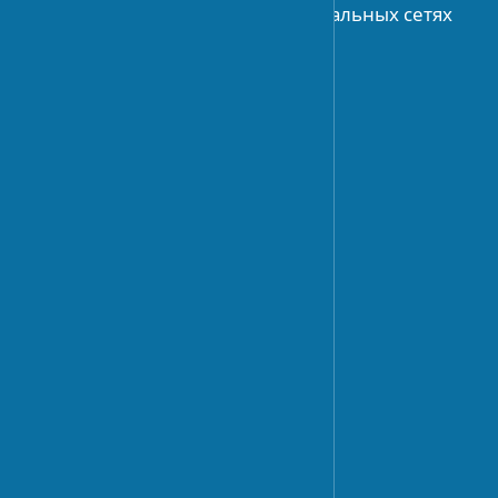
Присоединяйтесь к нам в социальных сетях
АРХИТЕКТУРА
История архитектуры
Архитектурное планирование
Современные течения
ДИЗАЙН
Тренды дизайна
Дизайн интерьера
Дизайн экстерьера
Ландшафтный дизайн
СТРОИТЕЛЬСТВО
Технологии строительства