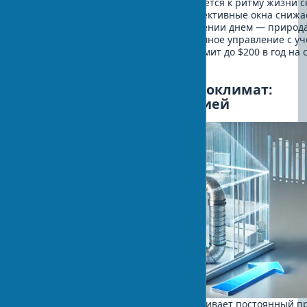
Автоматизация освещения адаптируется к ритму жизни с
Естественный свет через энергоэффективные окна снижа
потребность в искусственном освещении днем — природ
становится источником комфорта. Умное управление с у
энергосберегающих приборов экономит до $200 в год на
из четырех человек.
Качество воздуха и микроклимат:
вентиляция с рекуперацией
Вентиляция с рекуперацией обеспечивает постоянный п