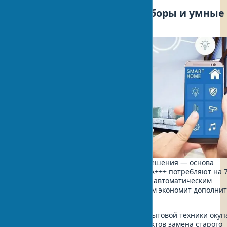
Энергосберегающие приборы и умные
решения для дома
Современные энергосберегающие решения — основа
экологичного дома. Приборы класса A+++ потребляют на 
меньше электричества. Умный дом с автоматическим
управлением освещением и климатом экономит дополни
25% мощности ежегодно.
Таким образом, правильный выбор бытовой техники окуп
за 3-5 лет. В одном из недавних проектов замена старого