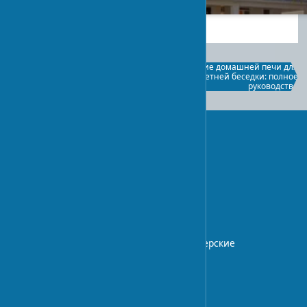
2024-04-09
1
Создание домашней печи для
Экотуризм в украинском селе
летней беседки: полное
руководство
UA-STROY
Архитектурный блог с экспертными
статьями о дизайне интерьера,
строительных технологиях.
Профессиональные советы и дизайнерские
идеи.
О НАС