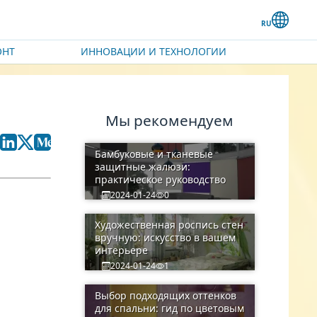
ОНТ
ИННОВАЦИИ И ТЕХНОЛОГИИ
Мы рекомендуем
Бамбуковые и тканевые
защитные жалюзи:
практическое руководство
2024-01-24
0
Художественная роспись стен
вручную: искусство в вашем
интерьере
2024-01-24
1
Выбор подходящих оттенков
для спальни: гид по цветовым