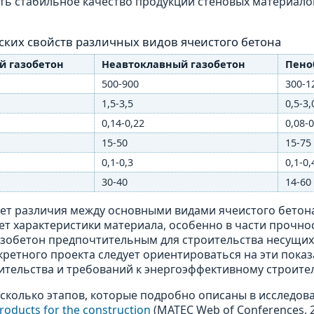
ть стабильное качество продукции стеновых материало
ких свойств различных видов ячеистого бетона
й газобетон
Неавтоклавный газобетон
Пено
500-900
300-1
1,5-3,5
0,5-3,
0,14-0,22
0,08-0
15-50
15-75
0,1-0,3
0,1-0,
30-40
14-60
ет различия между основными видами ячеистого бетон
т характеристики материала, особенно в части прочно
газобетон предпочтительным для строительства несущи
ретного проекта следует ориентироваться на эти показ
ительства и требований к энергоэффективному строител
сколько этапов, которые подробно описаны в исследов
roducts for the construction
(MATEC Web of Conferences, 2