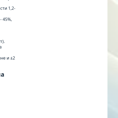
ти 1,2-
- 45%,
т).
в
не и ±2
на