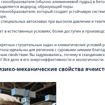
я газообразователя (обычно алюминиевой пудры) в бет
 выделяется водород, образующий поры.
пенообразователя, который создает устойчивую систем
оре.
в специальных автоклавах при высоком давлении и темп
т в естественных условиях, более доступен в производс
нкретных строительных задач и климатических условий р
етона идеальны для регионов с суровыми зимами благо
ным свойствам. Вы задумывались, почему в скандинавск
? Всё дело в его энергоэффективности и экологичности.
изико-механические свойства ячеист