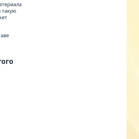
материала
л такую
жет
таве
того