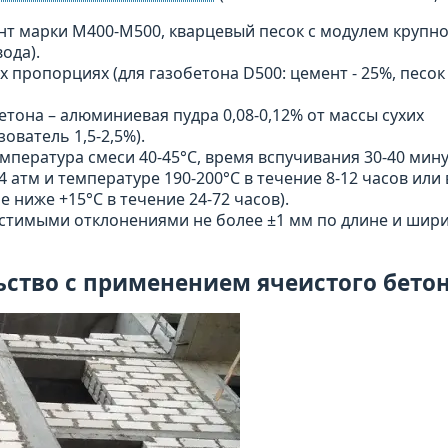
т марки М400-М500, кварцевый песок с модулем крупнос
вода).
ропорциях (для газобетона D500: цемент - 25%, песок 
тона – алюминиевая пудра 0,08-0,12% от массы сухих
ователь 1,5-2,5%).
мпература смеси 40-45°C, время вспучивания 30-40 мину
4 атм и температуре 190-200°C в течение 8-12 часов или 
 ниже +15°C в течение 24-72 часов).
устимыми отклонениями не более ±1 мм по длине и шири
ство с применением ячеистого бето