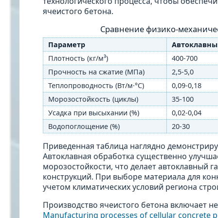
технологического процесса, чтобы обеспечи
ячеистого бетона.
Сравнение физико-механичес
Параметр
Автоклавны
Плотность (кг/м³)
400-700
Прочность на сжатие (МПа)
2,5-5,0
Теплопроводность (Вт/м·°С)
0,09-0,18
Морозостойкость (циклы)
35-100
Усадка при высыхании (%)
0,02-0,04
Водопоглощение (%)
20-30
Приведенная таблица наглядно демонстриру
Автоклавная обработка существенно улучшае
морозостойкости, что делает автоклавный 
конструкций. При выборе материала для конк
учетом климатических условий региона стро
Производство ячеистого бетона включает не
Manufacturing processes of cellular concrete p