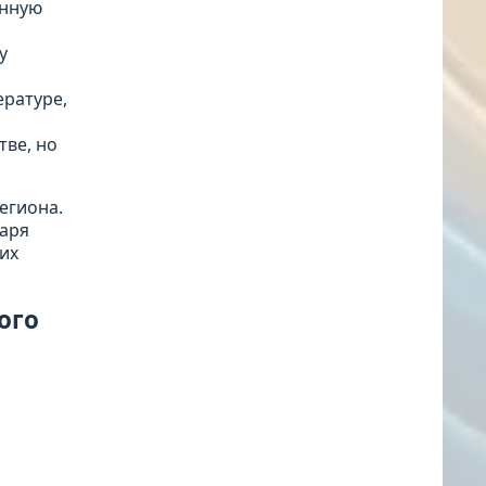
онную
у
ературе,
тве, но
егиона.
даря
их
ого