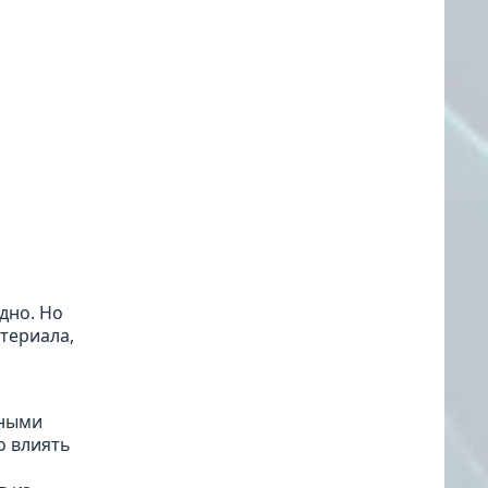
дно. Но
териала,
зными
о влиять