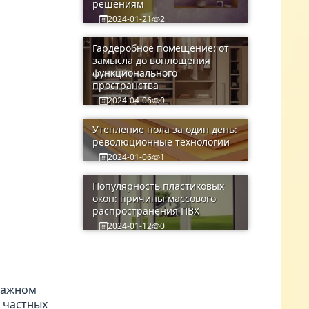
решениям
2024-01-21
2
Гардеробное помещение: от
замысла до воплощения
функционального
пространства
2024-04-06
0
Утепление пола за один день:
революционные технологии
2024-01-06
1
Популярность пластиковых
окон: причины массового
распространения ПВХ
2024-01-12
0
этажном
 частных