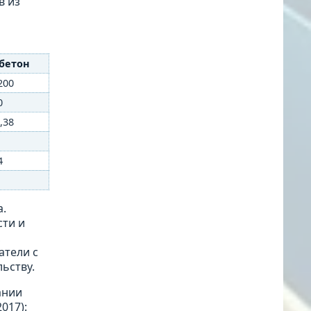
в из
бетон
200
0
,38
4
а.
сти и
х
атели с
ьству.
ании
017):