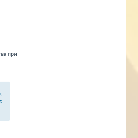
тва при
-
х