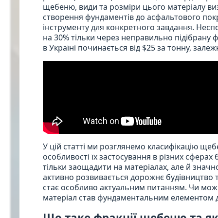
щебеню, види та розміри цього матеріалу ви
створення фундаментів до асфальтового покр
інструменту для конкретного завдання. Неспо
на 30% тільки через неправильно підібрану 
в Україні починається від $25 за тонну, залеж
У цій статті ми розглянемо класифікацію щеб
особливості їх застосування в різних сферах 
тільки заощадити на матеріалах, але й значно
активно розвивається дорожнє будівництво т
стає особливо актуальним питанням. Чи мож
матеріал став фундаментальним елементом дл
Що таке фракції щебеню та я