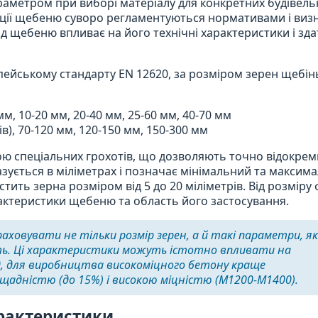
метром при виборі матеріалу для конкретних будівель
ракції щебеню суворо регламентуються нормативами і ви
д щебеню впливає на його технічні характеристики і зда
вропейському стандарту EN 12620, за розміром зерен щебін
м, 10-20 мм, 20-40 мм, 25-60 мм, 40-70 мм
в), 70-120 мм, 120-150 мм, 150-300 мм
ою спеціальних грохотів, що дозволяють точно відокре
казується в міліметрах і позначає мінімальний та максим
тить зерна розміром від 5 до 20 міліметрів. Від розміру 
актеристики щебеню та область його застосування.
аховувати не тільки розмір зерен, а й такі параметри, як
сть. Ці характеристики можуть істотно впливати на
ад, для виробництва високоміцного бетону краще
щадністю (до 15%) і високою міцністю (М1200-М1400).
арактеристики