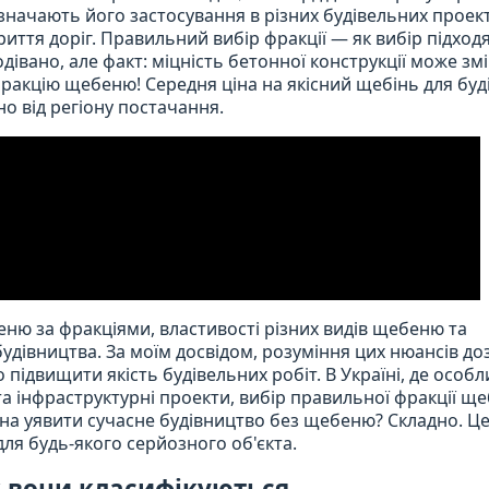
значають його застосування в різних будівельних проект
иття доріг. Правильний вибір фракції — як вибір підхо
дівано, але факт: міцність бетонної конструкції може зм
фракцію щебеню! Середня ціна на якісний щебінь для бу
но від регіону постачання.
еню за фракціями, властивості різних видів щебеню та
будівництва. За моїм досвідом, розуміння цих нюансів до
 підвищити якість будівельних робіт. В Україні, де особ
а інфраструктурні проекти, вибір правильної фракції щ
на уявити сучасне будівництво без щебеню? Складно. Ц
я будь-якого серйозного об'єкта.
к вони класифікуються