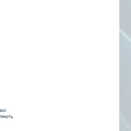
вої
іляють