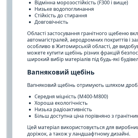
Відмінна морозостійкість (F300 і вище)
Низьке водопоглинання
Стійкість до стирання
Довговічність
Області застосування гранітного щебеню вк
автомагістралей, аеродромних покриттів і за
особливо в Житомирській області, де видобув
можете купити щебінь різних фракцій безпос
широкий вибір матеріалів під будь-які будіве
Вапняковий щебінь
Вапняковий щебінь отримують шляхом дробле
Середня міцність (М400-М800)
Хороша екологічність
Низька радіоактивність
Більш доступна ціна порівняно з гранітн
Цей матеріал використовується для виробниц
доріжок, а також у ландшафтному дизайні.