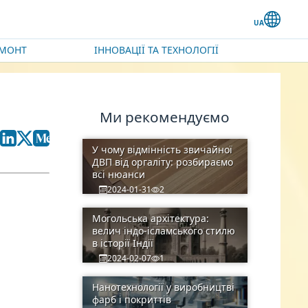
ЕМОНТ
ІННОВАЦІЇ ТА ТЕХНОЛОГІЇ
Ми рекомендуємо
У чому відмінність звичайної
ДВП від оргаліту: розбираємо
всі нюанси
2024-01-31
2
Могольська архітектура:
велич індо-ісламського стилю
в історії Індії
2024-02-07
1
Нанотехнології у виробництві
фарб і покриттів