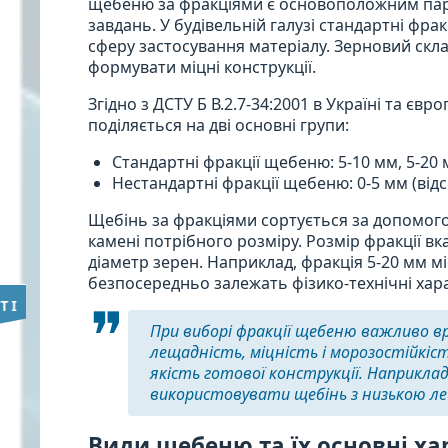
щебеню за фракціями є основоположним пара
завдань. У будівельній галузі стандартні ф
сферу застосування матеріалу. Зерновий скла
формувати міцні конструкції.
Згідно з ДСТУ Б В.2.7-34:2001 в Україні та є
поділяється на дві основні групи:
Стандартні фракції щебеню: 5-10 мм, 5-20 м
Нестандартні фракції щебеню: 0-5 мм (відсі
Щебінь за фракціями сортується за допомог
камені потрібного розміру. Розмір фракції в
діаметр зерен. Наприклад, фракція 5-20 мм міс
безпосередньо залежать фізико-технічні хар
При виборі фракції щебеню важливо вр
лещадність, міцність і морозостійкі
якість готової конструкції. Наприкл
використовувати щебінь з низькою ле
Види щебеню та їх основні х