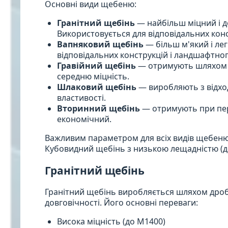
Основні види щебеню:
Гранітний щебінь
— найбільш міцний і д
Використовується для відповідальних конс
Вапняковий щебінь
— більш м'який і ле
відповідальних конструкцій і ландшафтног
Гравійний щебінь
— отримують шляхом д
середню міцність.
Шлаковий щебінь
— виробляють з відход
властивості.
Вторинний щебінь
— отримують при пере
економічний.
Важливим параметром для всіх видів щебеню 
Кубовидний щебінь з низькою лещадністю (д
Гранітний щебінь
Гранітний щебінь виробляється шляхом дробле
довговічності. Його основні переваги:
Висока міцність (до М1400)