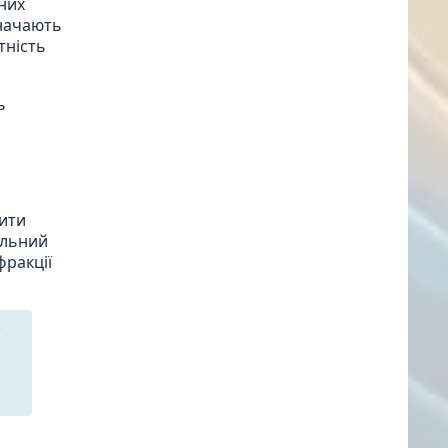
них
значають
тність
ь
мити
альний
фракції