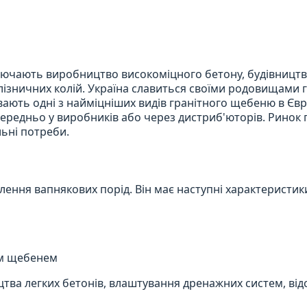
лючають виробництво високоміцного бетону, будівницт
лізничних колій. Україна славиться своїми родовищами г
ають одні з найміцніших видів гранітного щебеню в Євр
ередньо у виробників або через дистриб'юторів. Ринок
льні потреби.
ння вапнякових порід. Він має наступні характеристик
им щебенем
тва легких бетонів, влаштування дренажних систем, від