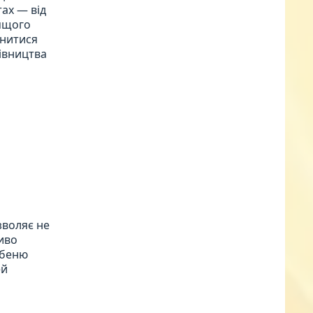
ах — від
дящого
інитися
дівництва
зволяє не
ливо
ебеню
ей