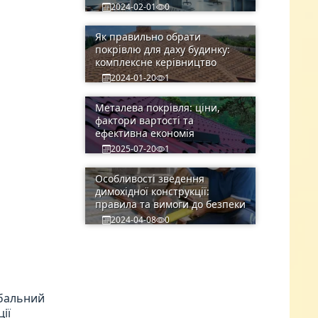
2024-02-01
0
Як правильно обрати
покрівлю для даху будинку:
комплексне керівництво
2024-01-20
1
Металева покрівля: ціни,
фактори вартості та
ефективна економія
2025-07-20
1
Особливості зведення
димохідної конструкції:
правила та вимоги до безпеки
2024-04-08
0
обальний
ії