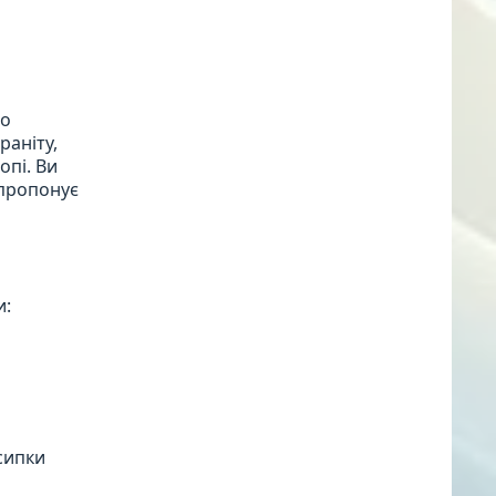
во
раніту,
опі. Ви
 пропонує
и:
сипки