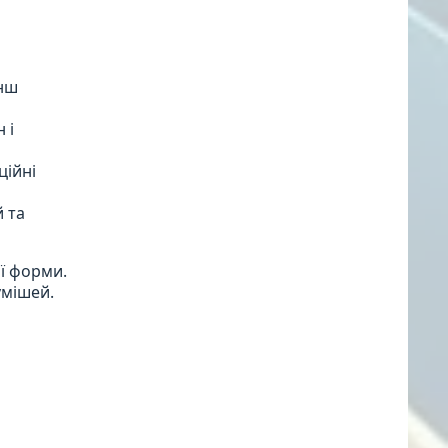
енш
 і
ційні
й та
ї форми.
умішей.
а