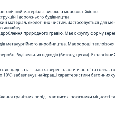
овговічний матеріал з високою морозостійкістю.
трукцій і дорожнього будівництва.
гкий матеріал, екологічно чистий. Застосовується для м
о дизайну.
роблення природного гравію. Має округлу форму зерен
ів металургійного виробництва. Має хороші теплоізоля
робці будівельних відходів (бетону, цегли). Екологічни
є лещадність — частка зерен пластинчастої та голчасто
о 10%) забезпечує найкращі характеристики бетонних с
ння гранітних порід і має високі показники міцності т