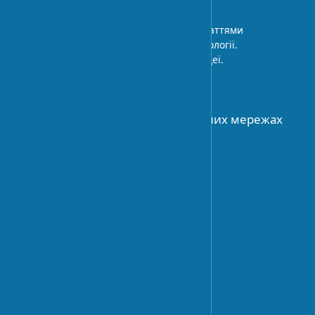
Архітектурний блог з експертними статтями
про дизайн інтер’єру, будівельні технології.
Професійні поради та дизайнерські ідеї.
ПРО НАС
Приєднуйтесь до нас у соціальних мережах
АРХІТЕКТУРА
Історія архітектури
Архітектурне планування
Сучасні течії
ДИЗАЙН
Тренди дизайну