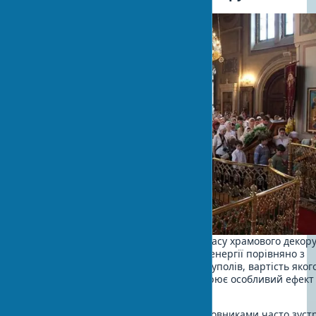
Правильне освітлення підкреслює красу храмового декору
системи споживають на 80% менше енергії порівняно з
традиційними лампами. Золочення куполів, вартість яког
витрати на підсвітку елементів, створює особливий ефект 
час.
У практиці роботи з приватними замовниками часто зуст