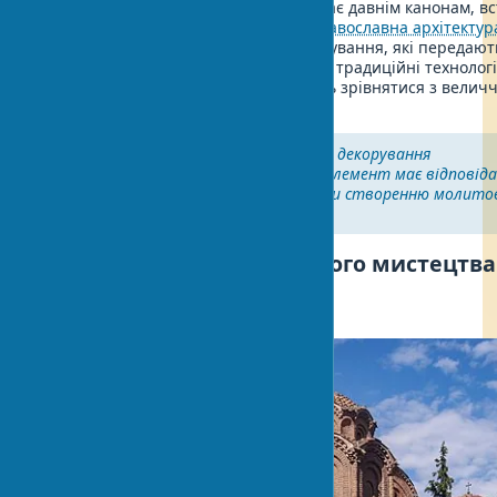
Внутрішнє убранство храму відповідає давнім канонам, 
ще у Візантійській імперії.
Східно-православна архітектур
сформувала унікальні традиції декорування, які передают
століття. Храмове мистецтво поєднує традиційні технології
екологічні матеріали. Хіба може щось зрівнятися з велич
храмового простору?
Важливо:
Під час планування декорування
православного храму кожен елемент має відповід
канонічним вимогам і сприяти створенню молито
атмосфери для вірян.
Стилі та традиції храмового мистецтва
Візантійський стиль