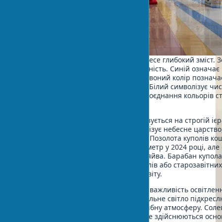
Кожен колір у храмовому мистецтві несе глибокий зміст. 
символізує божественне світло та вічність. Синій означає
чистоту і зв’язок із Богородицею. Червоний колір познач
любов Христа та мучеництво святих. Білий символізує чис
воскресіння. Відомо, що правильне поєднання кольорів 
гармонійний простір для молитви.
Оздоблення православного храму базується на строгій ієр
священних зображень. Купол символізує небесне царство
перебуває Христос як Вседержитель. Позолота куполів ко
середньому $400-800 за квадратний метр у 2024 році, але
неповторний ефект божественного сяйва. Барабан купола
прикрашають зображеннями апостолів або старозавітних
що передають божественну звістку світу.
На практиці часто помічаю особливу важливість освітленн
планування храмового декору. Правильне світло підкресл
розпису стін церкви та створює потрібну атмосферу. Соле
вимагає особливої уваги – це місце, де здійснюються осно