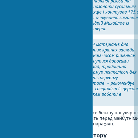
дозволило зберегти 95% оригінальної різьби та
відновити первозданну красу позолоти сусальним
золотом. Проєкт зайняв 8 місяців і коштував $75,
але результат перевершив усі очікування замовник
ділиться досвідом майстер Андрій Михайлов із
київської реставраційної майстерні.
Порада експерта:
"При виборі матеріалів для
храмового декору в православних країнах завжди
віддавайте перевагу перевіреним часом рішенням.
Економія на якості може обернутися дорогими
переробками. У Греції, наприклад, традиційно
використовують місцевий мармур пентелікон для
оздоблення, а в Україні надають перевагу
карпатському дубу для іконостасів" – рекомендує
архітектор Олена Воронцова, спеціаліст із церков
архітектури з 15-річним стажем роботи в
православних країнах.
У сучасному храмовому будівництві все більшу популярні
екологічний підхід – як відповідальність перед майбутнім
поколіннями та турбота про здоров’я парафіян.
Освітлення храмового простору