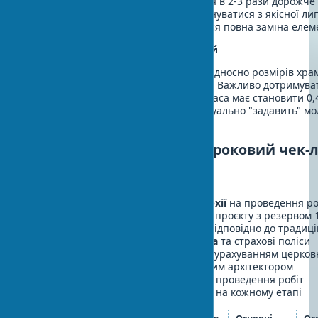
служби декору. Переробка обходиться в 2-3 рази дорожче
робіт. Різьба для іконостаса має виконуватися з якісної ли
інакше через кілька років знадобиться повна заміна елем
Помилка №3: Порушення пропорцій
Неправильний масштаб іконостаса відносно розмірів хра
дисгармонію в священному просторі. Важливо дотримува
класичних пропорцій: висота іконостаса має становити 0,4
висоти храму, інакше конструкція візуально "задавить" м
простір.
Планування проєкту: покроковий чек-
Чек-лист для замовника
□
Отримано благословення єпархії
на проведення ро
□
Визначено загальний бюджет
проєкту з резервом 
□
Обрано архітектурний стиль
відповідно до традиці
□
Перевірено ліцензії підрядника
та страхові поліси
□
Складено календарний план
з урахуванням церков
□
Узгоджено ескізи
з єпархіальним архітектором
□
Підготовлено приміщення
для проведення робіт
□
Організовано контроль якості
на кожному етапі