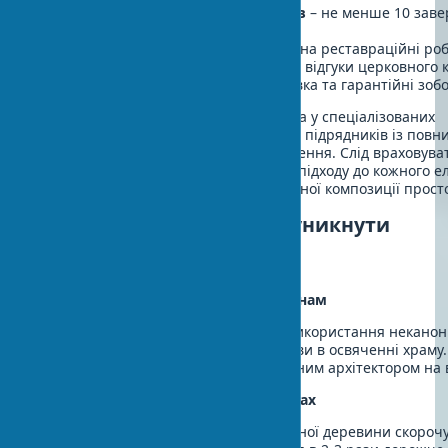
Портфоліо реалізованих об’єктів
– не менше 10 зав
храмів
Сертифікати та ліцензії
– дозвіл на реставраційні ро
Рекомендації єпархії
– позитивні відгуки церковного 
Фінансова стабільність
– страховка та гарантійні зоб
Придбати храмове обладнання можна у спеціалізованих
постачальників, але краще вибирати підрядників із повн
виробництва – від ескізу до встановлення. Слід враховува
храмовий декор вимагає особливого підходу до кожного ел
найменших деталей різьби до загальної композиції прост
Типові помилки та як їх уникнути
Поширені проблеми
Помилка №1: Невідповідність канонам
Неправильне розміщення ікон або використання неканон
зображень може призвести до відмови в освяченні храму.
обов’язкова консультація з єпархіальним архітектором на в
Помилка №2: Економія на матеріалах
Використання дешевих фарб і неякісної деревини скорочу