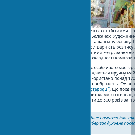
Фреска в храмі створюється за давніми візантійськими те
особливо популярними в Греції та на Балканах. Художник
використовують мінеральні пігменти та вапняну основу. 
служить століттями без втрати кольору. Варність розпису
варіюється від $120 до $400 за квадратний метр, залежно 
(темпера, фреска, олійний живопис) і складності композиці
Мозаїка православного храму вимагає особливого мастерс
терпіння. Кожен елемент смальти укладається вручну ма
мозаїчистами. У храмі Святої Софії використано понад 170 
смальти для створення переливчастих зображень. Сучасн
включають
еволюційні підходи до реставрації
, що поєдн
традиційні техніки з інноваційними методами консервації
якісна фреска в храмі може прослужити до 500 років за п
догляду та відповідного клімату.
Якісна мозаїка – це як дорогоцінне намисто для хра
Вона не лише прикрашає, а й зберігає духовне посл
на століття.