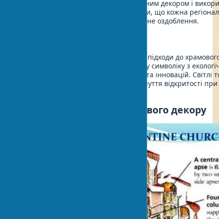
традиції вирізняються більш стриманим декором і викор
місцевих матеріалів. Слід враховувати, що кожна регіона
вносила унікальні елементи в церковне оздоблення.
Сучасна інтерпретація
XXI століття принесло мінімалістичні підходи до храмовог
Сучасні проєкти поєднують канонічну символіку з еколог
матеріалами – як симфонія традицій та інновацій. Світлі т
великі вітражні вікна створюють відчуття відкритості пр
духовної глибини.
Основні елементи храмового декору