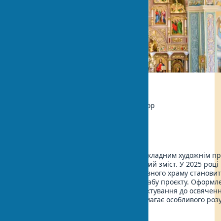
Екологія
Автор:
Марія Сидоренко, Архітектор
Оновлено:
2025-06-30 21:28
Оздоблення православного храму є складним художнім пр
кожен елемент несе глибокий духовний зміст. У 2025 році 
комплексного декорування православного храму становит
$50,000 до $3 млн залежно від масштабу проєкту. Оформ
під ключ включає всі етапи: від проєктування до освячен
простору. Благоукрашення храму вимагає особливого роз
священних традицій.