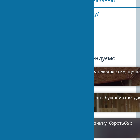
З чого виготовляють церковне начиння?
Як відбувається освячення храму?
Опубліковано:
2024-01-11 18:34
2
Ми рекомендуємо
Покрокова інструкція для оновлення покрівлі: все, що п
знати
2024-04-07
3
Будинок із солом'яних тюків: екологічне будівництво, д
кожному
2024-04-07
1
Зменшення тепловтрат у будинку взимку: боротьба з
енерговтратами
2024-01-11
0