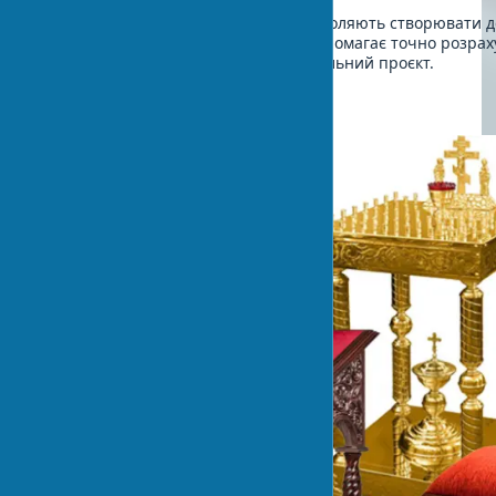
Таким чином, сучасні технології дозволяють створювати д
мозаїчні панно. 3D-моделювання допомагає точно розрах
кількість матеріалу та створити детальний проєкт.
Церковні меблі та начиння