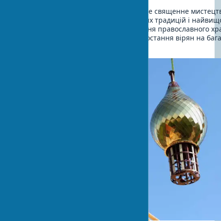
Оздоблення православного храму – це священне мистецт
вимагає глибокого розуміння духовних традицій і найвищ
майстерності. Професійне декорування православного хр
простір для молитви та духовного зростання вірян на баг
вперед.