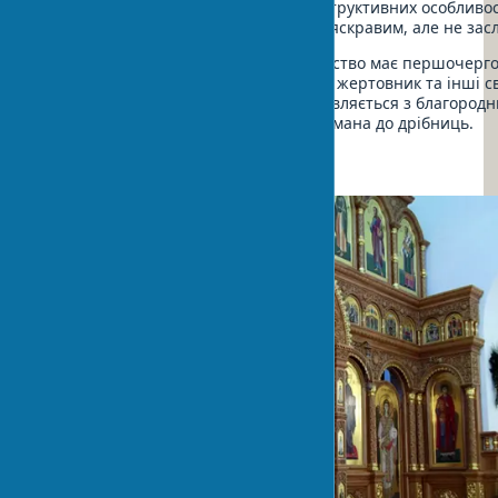
богослужбові дії. З урахуванням конструктивних особливо
освітлення солеї має бути достатньо яскравим, але не за
Слід враховувати, що вівтарне убранство має першочерг
значення. Тут розміщується престол, жертовник та інші 
предмети. Церковне начиння виготовляється з благородни
якісного дерева. Кожна деталь продумана до дрібниць.
Іконостас – серце храму