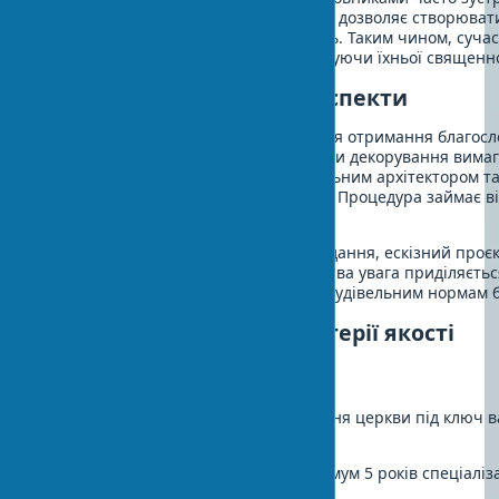
потреба в димованому освітленні. Це дозволяє створюват
атмосферу під час різних богослужінь. Таким чином, сучас
служать давнім традиціям, не порушуючи їхньої священної
Узгодження та правові аспекти
Замовити оздоблення храму слід після отримання благос
єпархіального управління. Усі проєкти декорування вима
попереднього узгодження з єпархіальним архітектором т
затвердження правлячим архієреєм. Процедура займає від
місяців.
Документообіг включає технічне завдання, ескізний проєк
креслення та кошторис робіт. Особлива увага приділяєтьс
відповідності канонічним вимогам і будівельним нормам 
Вибір підрядника та критерії якості
Ключові критерії відбору
При виборі виконавця для оформлення церкви під ключ 
враховувати кілька факторів:
Досвід роботи з храмами
– мінімум 5 років спеціаліза
церковних проєктах