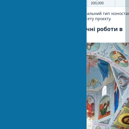
200,000
Ця таблиця допоможе вибрати оптимальний тип іконоста
відповідно до розмірів храму та бюджету проєкту.
Настінний розпис і мозаїчні роботи в
православних храмах