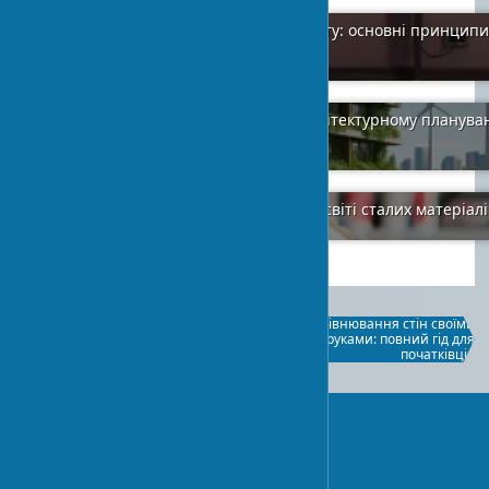
Правильне укладання керамограніту: основні принципи
технологія
2024-01-12
0
Вуглецевий облік та ретрофіт в архітектурному плануван
на сталість
2024-02-06
1
Екологічно чисті клеї: революція у світі сталих матеріал
2024-02-01
1
Правильне укладання
Вирівнювання стін своїми
керамограніту: основні
руками: повний гід для
принципи та технологія
початківців
UA-STROY