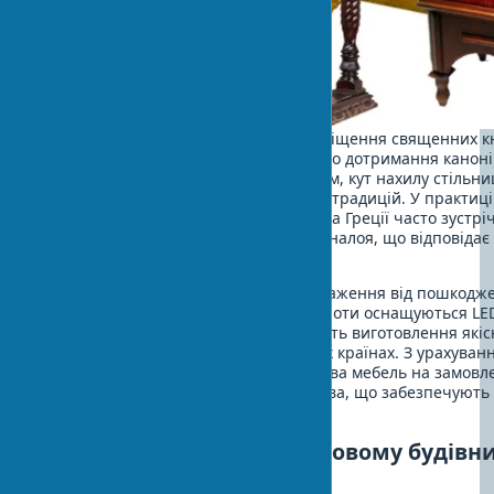
Аналой дерев’яний служить для розміщення священних кни
Виготовлення аналоя вимагає точного дотримання канон
розмірів. Висота становить 100-110 см, кут нахилу стільниц
градусів відповідно до православних традицій. У практиці
приватними замовниками в Україні та Греції часто зустрі
потреба в індивідуальному дизайні аналоя, що відповідає
стилю храму.
Кіот для ікон захищає священні зображення від пошкодже
створює гідне обрамлення. Сучасні кіоти оснащуються LE
та системою клімат-контролю. Вартість виготовлення якіс
починається від $800 у православних країнах. З урахуван
конструктивних особливостей, храмова мебель на замовл
виготовляється з твердих порід дерева, що забезпечують
довговічність виробів.
Сучасні технології в храмовому будівн