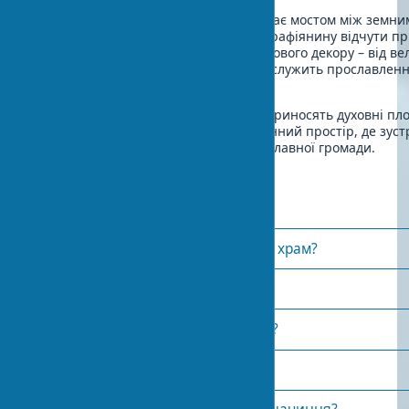
Якісне внутрішнє убранство храму стає мостом між земним
небесним, допомагаючи кожному парафіянину відчути пр
Божественного. Кожен елемент храмового декору – від ве
іконостаса до найтоншого розпису – служить прославлен
наставленню у вірі.
Інвестиції в благоукрашення храму приносять духовні пл
протягом століть, створюючи священний простір, де зус
Небо і земля в єдиній молитві православної громади.
Часті питання
Як прикрашають православний храм?
Що таке іконостас у церкві?
Навіщо потрібен розпис у храмі?
Чому куполи золоті?