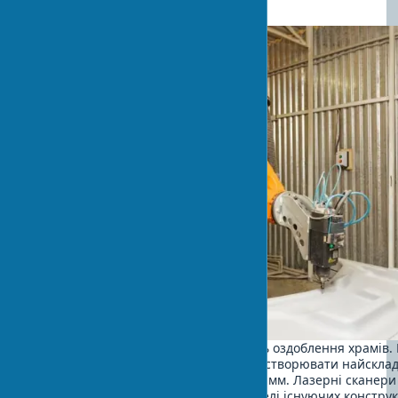
Інноваційне обладнання
Цифрові технології революціонізують оздоблення храмів. 
ЧПК KUKA та DMG MORI дозволяють створювати найсклад
різьблені елементи з точністю до 0,1 мм. Лазерні сканери
ScanStation створюють точні 3D-моделі існуючих конструк