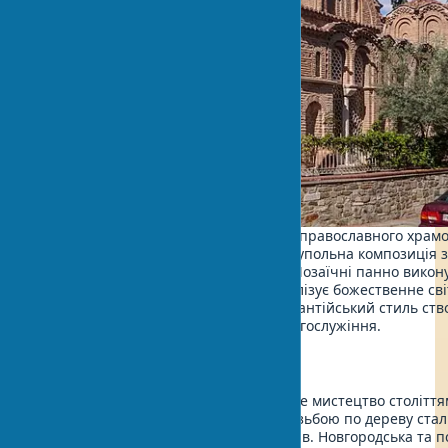
Візантійські традиції заклали основу православного храмо
Центральне місце займає хрестово-купольна композиція 
Пантократором у головному куполі. Мозаїчні панно викон
смальти із золотим фоном, що символізує божественне сві
практиці часто помічаю, що саме візантійський стиль ст
найбільш урочисту атмосферу для богослужіння.
Російський стиль
Московська школа розвивала храмове мистецтво століття
Багатоярусні іконостаси з багатою різьбою по дереву ста
характерною рисою російських храмів. Новгородська та п