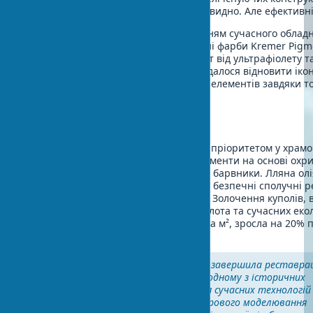
реставраційних робіт. Не завжди очевидно. Але ефективн
Реставрація іконостаса з використанням сучасного облад
скорочує час робіт на 30%. Спеціальні фарби Kremer Pigm
на водній основі забезпечують захист від ультрафіолету т
одному з об’єктів у минулому сезоні вдалося відновити ікон
століття, зберігши 98% оригінальних елементів завдяки 
цифровому моделюванню.
Екологічні матеріали
Відомо, що екологічні вимоги стають пріоритетом у храм
будівництві 2025 року. Натуральні пігменти на основі охри
ультрамарину замінюють синтетичні барвники. Лляна олі
бджолиний віск використовуються як безпечні сполучні 
забезпечуючи безпеку для парафіян. Золочення куполів, 
якого з використанням сусального золота та сучасних еко
чистих ґрунтів становить $500-1200 за м², зросла на 20% 
традиційними методами.
"У 2023 році наша майстерня завершила реставра
іконостаса XVIII століття в одному з історичних
храмів України. Використання сучасних технологій
лазерного сканування та цифрового моделювання