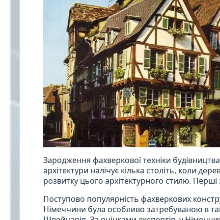
Зародження фахверкової техніки будівництва 
архітектури налічує кілька століть, коли де
розвитку цього архітектурного стилю. Перші з
Поступово популярність фахверкових констру
Німеччини була особливо затребуваною в таки
Швейцарія. За оцінками експертів, у Німеччи