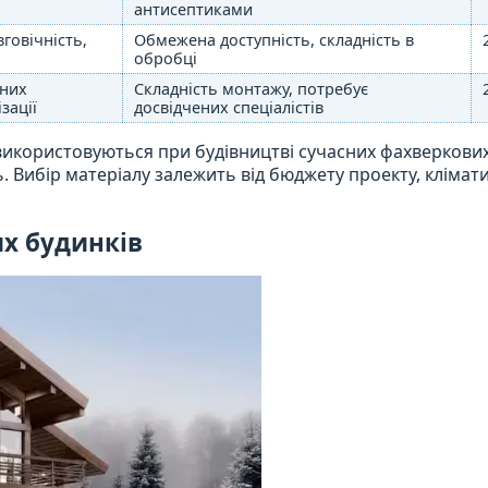
антисептиками
говічність,
Обмежена доступність, складність в
обробці
зних
Складність монтажу, потребує
зації
досвідчених спеціалістів
використовуються при будівництві сучасних фахверкови
ть. Вибір матеріалу залежить від бюджету проекту, клімат
х будинків