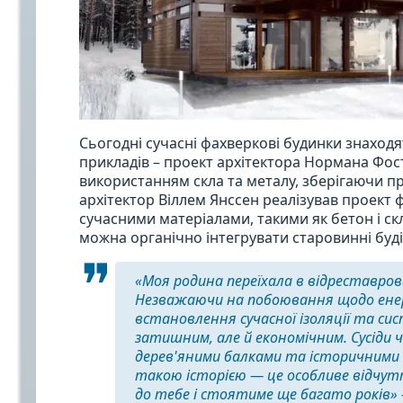
Сьогодні сучасні фахверкові будинки знаходя
прикладів – проект архітектора Нормана Фос
використанням скла та металу, зберігаючи п
архітектор Віллем Янссен реалізував проект
сучасними матеріалами, такими як бетон і ск
можна органічно інтегрувати старовинні будів
«Моя родина переїхала в відреставрова
Незважаючи на побоювання щодо енерг
встановлення сучасної ізоляції та си
затишним, але й економічним. Сусід
дерев'яними балками та історичними д
такою історією — це особливе відчутт
до тебе і стоятиме ще багато років