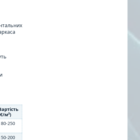
онтальних
каркаса
уть
чи
Вартість
(€/м²)
180-250
150-200