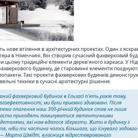
ть нове втілення в архітектурних проектах. Один з яскра
тера в Німеччині. Він створив сучасний фахверковий буд
ри цьому традиційні елементи дерев'яного каркаса. У Ні
 фахверкового будинку, де старовинні елементи поєднуют
лопакети. Такі проекти фахверкових будинків демонструю
ельні техніки в сучасні архітектурні рішення.
ний фахверковий будинок в Ельзасі п'ять років тому.
оефективності, ми були приємно здивовані. Після
стеми опалення наш 300-річний будинок став не лише
и часто приходять помилуватися автентичними
еталями, які нам вдалося зберегти. Жити в будинку з
я, ніби ти частина чогось більшого, що існувало задовго
» — Марта Шмідт, власниця відреставрованого