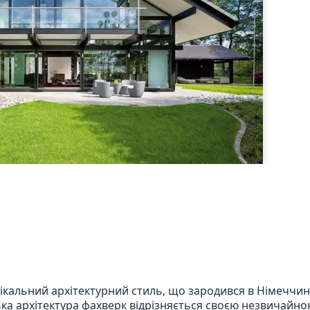
кальний архітектурний стиль, що зародився в Німеччині
ька архітектура фахверк відрізняється своєю незвичайн