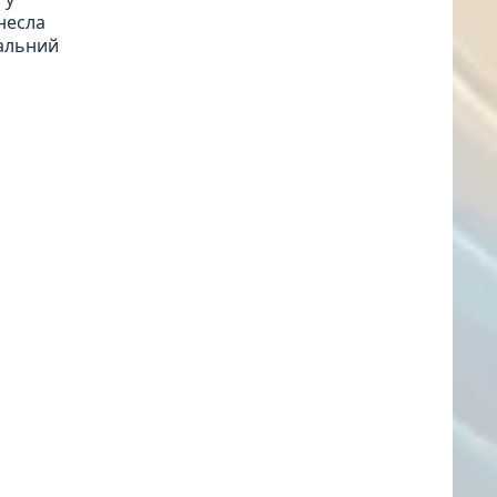
внесла
нальний