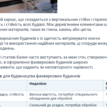
й каркас, що складається з вертикальних стійок і гориз
ь і стійкість всієї будівлі. Між дерев'яними елементами 
их матеріалів, таких як глина, камінь або цегла.
каркасних будинків є їх здатність витримувати значні
ії та використанню надійних матеріалів, ці споруди мож
коджень.
і статеві балки часто виступають за межі стін, створюю
го, в оформленні фахверкових будинків широко
аменти, що надають їм неповторного чарівності.
ів для будівництва фахверкових будинків
Недоліки
адка, стійкість
Висока вартість, потребує спеціального
обладнання для обробки
,
Схильний до усадки, потребує обробки