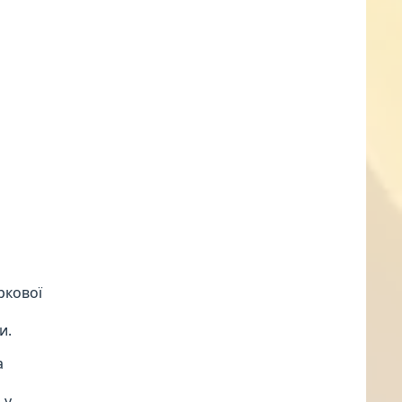
ркової
о
и.
а
 у