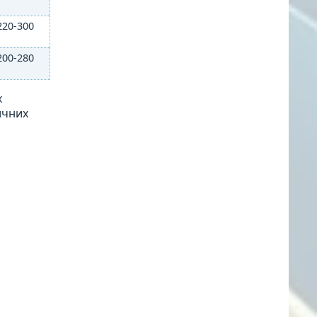
220-300
200-280
х
ичних