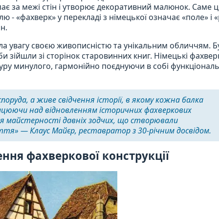
упає за межі стін і утворює декоративний малюнок. Саме 
лю - «фахверк» у перекладі з німецької означає «поле» і 
н.
а увагу своєю живописністю та унікальним обличчям. Бу
би зійшли зі сторінок старовинних книг. Німецькі фахвер
уру минулого, гармонійно поєднуючи в собі функціональн
поруда, а живе свідчення історії, в якому кожна балка
Працюючи над відновленням історичних фахверкових
юся майстерності давніх зодчих, що створювали
ття» — Клаус Майєр, реставратор з 30-річним досвідом.
ння фахверкової конструкції