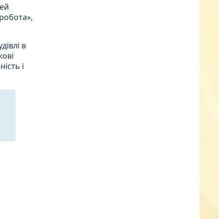
цей
«робота»,
дівлі в
кові
ість і