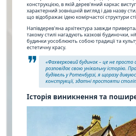
конструкцією, в якій дерев'яний каркас вист
характерний зовнішній вигляд і дав назву сти
що відображає ідею комірчастої структури сті
Напівдерев'яна архітектура завжди привертал
такому стилі нагадують казкові будиночки, ні
будинки уособлюють собою традиції та культ
естетичну красу.
«Фахверковий будинок – це не просто с
розповідає свою унікальну історію. 
будівель у Ротенбурзі, я щоразу диву
конструкції, здатні простояти столі
Історія виникнення та пошире