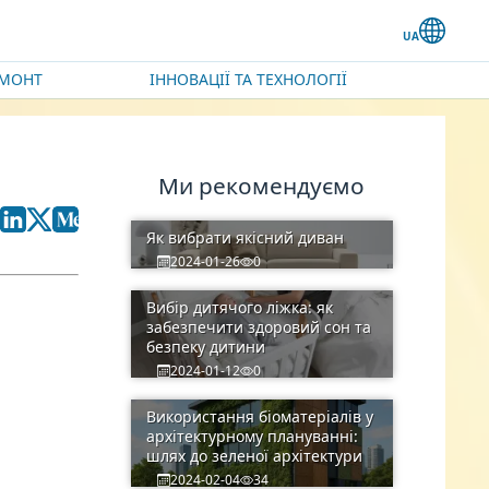
ЕМОНТ
ІННОВАЦІЇ ТА ТЕХНОЛОГІЇ
Ми рекомендуємо
Як вибрати якісний диван
2024-01-26
0
Вибір дитячого ліжка: як
забезпечити здоровий сон та
безпеку дитини
2024-01-12
0
Використання біоматеріалів у
архітектурному плануванні:
шлях до зеленої архітектури
2024-02-04
34