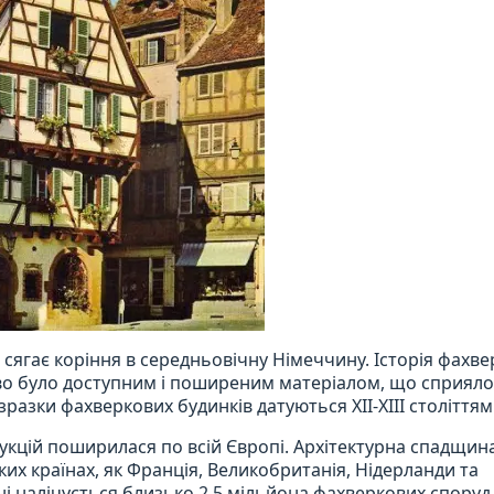
сягає коріння в середньовічну Німеччину. Історія фахве
рево було доступним і поширеним матеріалом, що сприял
разки фахверкових будинків датуються XII-XIII століттям
кцій поширилася по всій Європі. Архітектурна спадщин
х країнах, як Франція, Великобританія, Нідерланди та
ні налічується близько 2,5 мільйона фахверкових споруд,