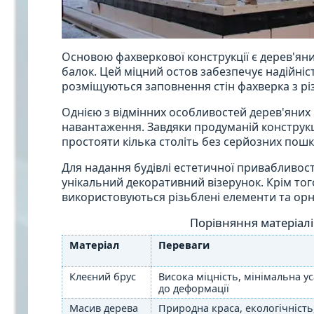
Основою фахверкової конструкції є дерев'яни
балок. Цей міцний остов забезпечує надійніст
розміщуються заповнення стін фахверка з різн
Однією з відмінних особливостей дерев'яних 
навантаження. Завдяки продуманій конструкц
простояти кілька століть без серйозних пош
Для надання будівлі естетичної привабливост
унікальний декоративний візерунок. Крім то
використовуються різьблені елементи та орн
Порівняння матеріал
Матеріал
Переваги
Клеєний брус
Висока міцність, мінімальна ус
до деформації
Масив дерева
Природна краса, екологічність