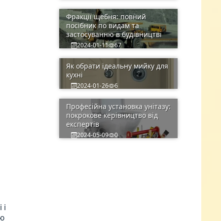
Фракції щебня: повний
посібник по видам та
застосуванню в будівництві
2024-01-11
67
Як обрати ідеальну мийку для
кухні
2024-01-26
6
Професійна установка унітазу:
покрокове керівництво від
експертів
2024-05-09
0
 і
ою