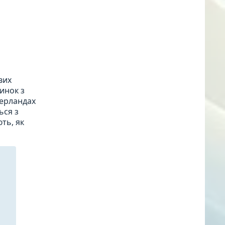
вих
инок з
дерландах
ься з
ть, як