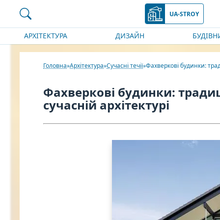
UA-STROY
АРХІТЕКТУРА
ДИЗАЙН
БУДІВН
Головна
Архітектура
Сучасні течії
Фахверкові будинки: трад
Фахверкові будинки: традиц
сучасній архітектурі