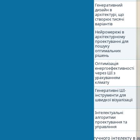
Концептуальний
Ручне
Генеративний
дизайн
створення
дизайн в
ескізів та
архітектурі, що
макетів
створює тисячі
варіантів
Оптимізація
Інженерні
Нейромережі в
конструкцій
розрахунки
архітектурному
на основі
проектуванні для
типових
пошуку
рішень
оптимальних
рішень
Енергоефективність
Стандартні
Оптимізація
рішення з
енергоефективності
типовими
через ШІ з
параметрами
урахуванням
клімату
Візуалізація
Тривала
Генеративні ШІ-
ручна
інструменти для
підготовка
швидкої візуалізації
рендерів
Управління
Ручний
Інтелектуальні
проектом
контроль
алгоритми
процесів та
проектування та
документації
управління
Як видно з таблиці, впровадження штучного інтелекту в а