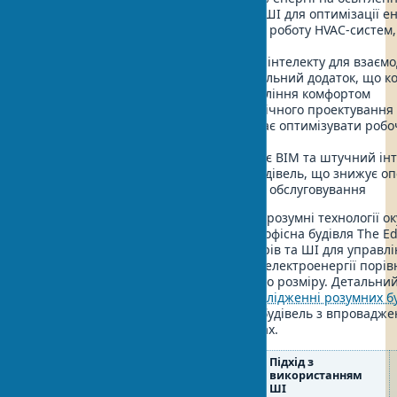
75F
— система, що використовує ШІ для оптимізації е
яка передбачає погоду та адаптує роботу HVAC-систе
витрати на охолодження до 50%
Cohesion
— платформа штучного інтелекту для взаємод
користувачами будівлі через мобільний додаток, що к
бронювання приміщень та управління комфортом
SpaceIQ
— рішення для алгоритмічного проектування 
використання площ, яке допомагає оптимізувати робоч
змінні бізнес-потреби
Invicara
— платформа, що об'єднує BIM та штучний інт
створення цифрових двійників будівель, що знижує оп
на 14% за рахунок предиктивного обслуговування
Важливо відзначити, що інвестиції в розумні технології о
середньому за 3-5 років. Наприклад, офісна будівля The E
що використовує понад 28,000 сенсорів та ШІ для управлі
системами, споживає на 70% менше електроенергії порів
традиційними будівлями аналогічного розміру. Детальний
успішних кейсів представлений у
дослідженні розумних б
аналізуються економічні показники будівель з впровадж
системами в різних кліматичних зонах.
Аспект
Традиційний
Підхід з
архітектури
підхід
використанням
ШІ