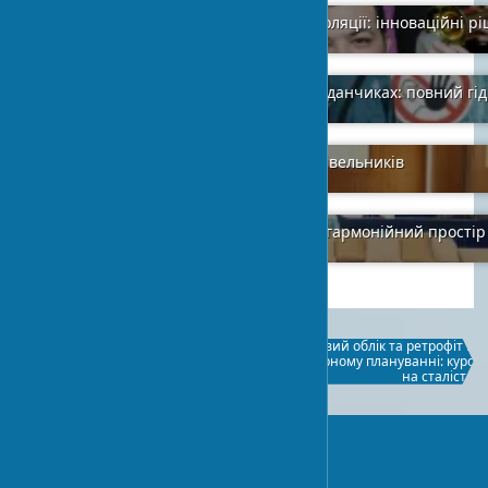
Технологічні матеріали для звукоізоляції: інноваційні р
2024-02-01
3
Норми безпеки на будівельних майданчиках: повний гід
2024-02-02
15
Тимчасове житло на об'єкті для будівельників
2024-01-24
1
Мистецтво в інтер’єрі: як створити гармонійний прості
2024-01-26
1
Гармонія світла та форми:
Вуглецевий облік та ретрофіт в
симбіоз архітектури та світлового
архітектурному плануванні: курс
дизайну
на сталість
UA-STROY