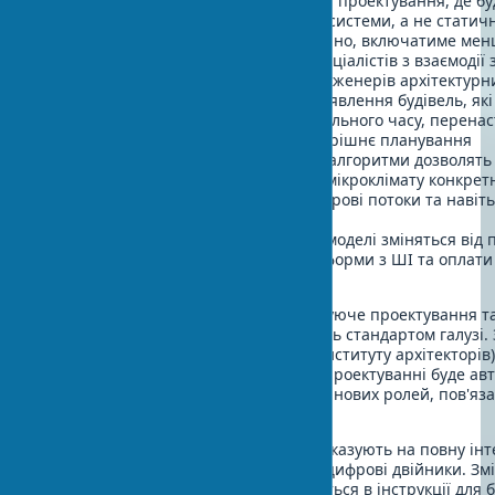
Архітектура 4.0
- нова парадигма проектування, де бу
розглядаються як інтелектуальні системи, а не статичн
Архітектурне бюро 2035
- ймовірно, включатиме ме
проектувальників, але більше спеціалістів з взаємодії 
дизайну", "кураторів даних" та "інженерів архітектурн
Генеративні будівлі
- можливе з'явлення будівель, як
до змін середовища в режимі реального часу, перен
інженерні системи та навіть внутрішнє планування
Надлокалізація
- інтелектуальні алгоритми дозволят
проекти, ідеально адаптовані до мікроклімату конкрет
враховують переміщення тіні, вітрові потоки та навіт
району
Економіка архітектури
- бізнес-моделі зміняться від
до підписки на архітектурні платформи з ШІ та оплати
результати
За прогнозами, до 2035 року породжуюче проектування т
генерація архітектурних форм стануть стандартом галузі. 
дослідженням AIA (Американського інституту архітекторів
рутинних завдань в архітектурному проектуванні буде ав
паралельно виникне приблизно 25% нових ролей, пов'яза
та налаштуванням ШІ-систем.
Прогнози розвитку AI в будівництві вказують на повну ін
проектування та будівництва через цифрові двійники. Змі
моделі автоматично транслюватиметься в інструкції для б