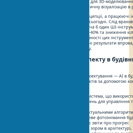
Enscape та Twinmotion
- рішення для 3D-моделюванн
ШІ, що забезпечують фотореалістичну візуалізацію в 
Ці рішення не просто теоретичні концепції, а працюючі і
архітектори можуть впровадити вже сьогодні. Слід врахо
архітектурні бюро, які впровадили хоча б один ШІ-інстру
скорочення часу проектування на 35-40% та зниження кіл
25%. Більш детальний аналіз ефективності цих інструмен
дослідженні Autodesk
, де представлені результати впров
архітектурних бюро різного масштабу.
Технології штучного інтелекту в будівн
практичне застосування
Вплив ШІ не обмежується стадією проектування — AI в бу
революціонізує процес зведення об'єктів за допомогою к
технологічних рішень:
BuildingConnected
(Autodesk) — система, що використ
автоматизацію архітектурних рішень для управління 
документацією
Disperse.io
— платформа з інтелектуальними алгорит
проектування, яка через щотижневе фотознімання бу
майданчика автоматично створює звіти про прогрес
Doxel
— рішення з комп'ютерним зором в архітектурі,