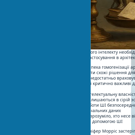
При всіх перевагах технологій штучного інтелекту необхі
оцінювати ризики та обмеження їх застосування в архітек
Втрата унікальності
- існує небезпека гомогенізації а
алгоритми починають пропонувати схожі рішення для 
Відрив від контексту
- ШІ може недостатньо враховув
історичні та соціальні аспекти, які критично важливі 
якісної архітектури
Юридичні питання
- права на інтелектуальну власніс
використанні генеративних ШІ залишаються в сірій зо
Залежність від даних
- якість роботи ШІ безпосередн
якості та репрезентативності навчальних даних
Проблеми відповідальності
- незрозуміло, хто несе в
помилки в проектах, створених за допомогою ШІ
Відомий архітектурний критик Дженніфер Морріс застеріг