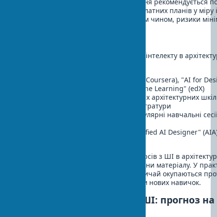
При виборі програмного забезпечення рекомендується п
версій та поступово переходити до платних планів у міру 
інструментів у робочий процес. Таким чином, ризики міні
Курси з ШІ в архітектурі
Для ефективного освоєння штучного інтелекту в архітекту
доступні наступні освітні програми:
Онлайн-курси:
"Архітектура 4.0" (Coursera), "AI for De
"Computational Design with Machine Learning" (edX)
Програми вузів:
Багато провідних архітектурних шкі
модулі з ШІ у свої програми магістратури
Воркшопи від розробників:
Регулярні навчальні сесії
Nvidia та інших компаній
Сертифікаційні програми:
"Certified AI Designer" (AIA)
Architecture Professional" (RIBA)
Середня вартість спеціалізованих курсів з ШІ в архітектур
1500 залежно від тривалості та глибини матеріалу. У прак
замовниками інвестиції в освіту зазвичай окупаються пр
проекту, виконаного із застосуванням нових навичок.
Майбутнє архітектури з ШІ: прогноз на 
роки