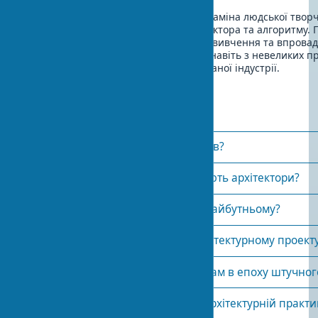
Майбутнє архітектури з ШІ — це не заміна людської творчос
посилення через колаборацію архітектора та алгоритму.
висновок для спеціалістів: починати вивчення та впрова
інструментів потрібно вже сьогодні, навіть з невеликих п
опинитися за бортом стрімко змінюваної індустрії.
Часті питання
Як ШІ змінює роботу архітекторів?
Які програми з ШІ використовують архітектори?
Чи замінить ШІ архітекторів у майбутньому?
Наскільки ефективний ШІ в архітектурному проект
Які навички потрібні архітекторам в епоху штучног
Як почати застосовувати ШІ в архітектурній практи