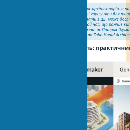
"Штучний інтелект не замінює архітекторів, а пос
можливості, відкриваючи нові горизонти для тво
Архітектор, який уміє працювати з ШІ, може дос
тисячі варіантів рішень за той час, що раніше в
на опрацювання одного," — зазначає Патрик Шума
директор архітектурного бюро Zaha Hadid Architec
AI в проектуванні будівель: практични
інструментарій