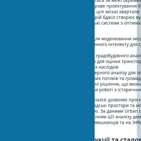
Вплив штучного інтелекту розширюється за межі окремих
градобудівний контекст. Сучасне цифрове проектування б
поєднанні з ШІ дозволяє моделювати цілі міські квартали 
взаємодію з існуючою забудовою. Як рій бджіл створює в
архітекторам створювати складні міські системи з оптим
функціональністю.
CityEngine
від Esri — інструмент для моделювання міс
що використовує технології машинного інтелекту для 
реалістичних міських ландшафтів
UrbanFootprint
— платформа для градобудівного аналі
інтеграцію ШІ в градобудівництво для оцінки транспор
соціальних аспектів та екологічних наслідків
Sidewalk Labs
— система комп'ютерного аналізу для оп
просторів з урахуванням пішохідних потоків та громад
Пакети реновації
— спеціалізовані рішення, що визн
редевелопменті та урбаністиці при роботі з історич
Використання ШІ в градобудівному аналізі дозволяє прог
транспортні потоки, оцінювати громадські простори та м
розвитку з безпрецедентною точністю. За даними Urban La
проекти редевелопменту із застосуванням ШІ-аналізу де
вищі показники соціальної взаємодії мешканців та на 34
ефективність перших поверхів.
ШІ в історичній реконструкції та стало