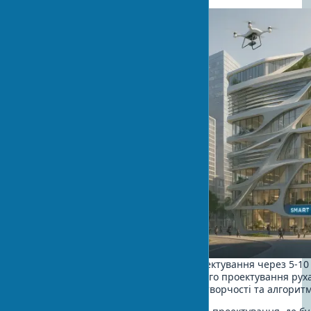
Як може виглядати архітектурне проектування через 5-10
інтеграції ШІ? Еволюція архітектурного проектування рух
все більш тісного симбіозу людської творчості та алгоритм