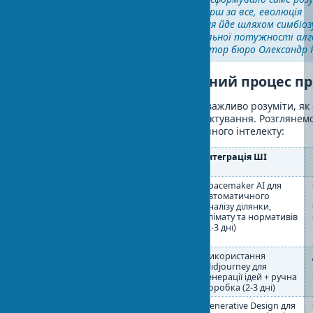
можливого в архітектурі. Перш за все, еволюція
архітектурного проектування йде шляхом симбіоз
креативності та обчислювальної потужності алг
— ділиться головний архітектор бюро Олександр Н
Інтеграція ШІ в традиційний процес п
Для багатьох архітекторів критично важливо розуміти, як
вбудовується в існуючі процеси проектування. Розглянем
робочого процесу з інтеграцією штучного інтелекту:
Етап
Традиційний
Інтеграція ШІ
проектування
підхід
1.
Ручний збір
Spacemaker AI для
Передпроектний
даних про
автоматичного
аналіз
майданчик,
аналізу ділянки,
аналіз
клімату та нормативів
нормативів (2-
(2-3 дні)
3 тижні)
2.
Розробка 3-5
Використання
Концептуальний
варіантів
Midjourney для
дизайн
ескізів вручну
генерації ідей + ручна
(1-2 тижні)
доробка (2-3 дні)
3. Схематичний
Розробка
Generative Design для