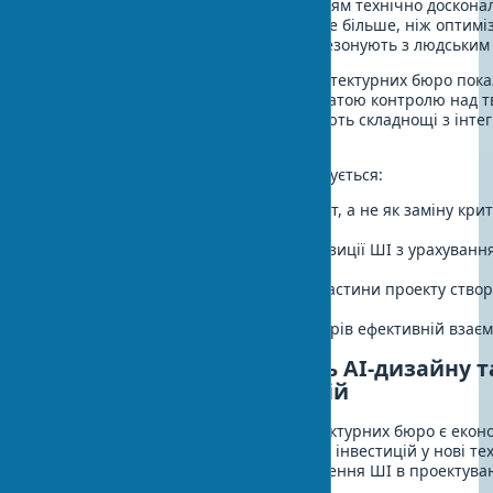
залежність від ШІ загрожує створенням технічно досконал
порожніх просторів. Архітектура — це більше, ніж оптимі
це мистецтво створення місць, що резонують з людським 
Опитування 2024 року серед 500 архітектурних бюро пока
керівників стурбовані можливою втратою контролю над 
при впровадженні ШІ. 58% відзначають складнощі з інте
в існуючу нормативну базу.
Для мінімізації цих ризиків рекомендується:
Використовувати ШІ як інструмент, а не як заміну к
архітектора
Перевіряти та коректувати пропозиції ШІ з урахуванн
контексту
Зберігати прозорість у тому, які частини проекту ство
ШІ
Інвестувати в навчання архітекторів ефективній взаєм
Економічна ефективність AI-дизайну т
рентабельність інвестицій
Одним з ключових питань для архітектурних бюро є екон
ефективність AI-дизайну та окупність інвестицій у нові тех
Розрахунки показують, що впровадження ШІ в проектуван
економічні переваги.