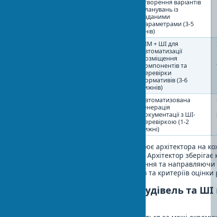
дизайн
планувань та
створення варіантів
об'ємів у
планувань із
CAD/BIM (2-3
заданими
тижні)
параметрами (3-5
днів)
4. Розробка
Детальне
BIM + ШІ для
проекту
моделювання
автоматизації
в BIM,
розміщення
перевірки на
компонентів та
колізії (4-8
перевірки
тижнів)
нормативів (3-6
тижнів)
5. Документація
Ручне
Автоматизована
створення
генерація
креслень,
документації з ШІ-
специфікацій
перевіркою (1-2
(2-4 тижні)
тижні)
Важливо відзначити, що ШІ не замінює архітектора на ко
працює як підсилювач можливостей. Архітектор зберігає 
процесом, приймаючи ключові рішення та направляючи 
інтелекту через завдання параметрів та критеріїв оцінки 
Цифрове проектування будівель та ШІ 
урбаністиці