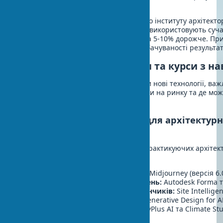
інтерактивності
Згідно з опитуванням Американського інституту архітектор
надають перевагу роботі з бюро, що використовують сучас
навіть якщо їхні послуги коштують на 5-10% дорожче. Пр
Упевненість у вищій якості та передбачуваності результат
Найкращі AI-інструменти та курси з н
Для архітекторів, які бажають освоїти нові технології, важ
інструменти вважаються найкращими на ринку та де мо
необхідні навички.
Найкращі AI-інструменти для архітектурн
проектування
За оцінками експертів та відгуками практикуючих архітект
лідерами серед ШІ-рішень є:
Для концептуального дизайну:
Midjourney (версія 6.0
Для об'ємно-планувальних рішень:
Autodesk Forma т
Для аналізу будівельних майданчиків:
Site Intellige
Для оптимізації конструкцій:
Generative Design for A
Для енергомоделювання:
EnergyPlus AI та Climate St