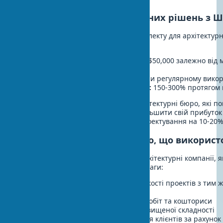
Рентабельність архітектурних рішень з Ш
Інвестиції в технології штучного інтелекту для архітекту
наступні показники окупності:
Первинні витрати:
від $5,000 до $50,000 залежно від
обраних рішень
Термін окупності:
6-18 місяців при регулярному вико
ROI (рентабельність інвестицій):
150-300% протягом 
Згідно з дослідженням McKinsey, архітектурні бюро, які п
впровадили ШІ-рішення, змогли збільшити свій прибуток
одночасному зниженні витрат на проектування на 10-20%
Конкурентні переваги бюро, що використ
Окрім прямої економічної вигоди, архітектурні компанії, 
отримують значні конкурентні переваги:
Можливість обробки більшої кількості проектів з тим 
співробітників
Більш точні терміни виконання робіт та кошториси
Здатність братися за проекти підвищеної складності
Підвищення якості обслуговування клієнтів за рахунок в