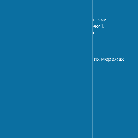
Архітектурний блог з експертними статтями
про дизайн інтер’єру, будівельні технології.
Професійні поради та дизайнерські ідеї.
ПРО НАС
Приєднуйтесь до нас у соціальних мережах
АРХІТЕКТУРА
Історія архітектури
Архітектурне планування
Сучасні течії
ДИЗАЙН
Тренди дизайну