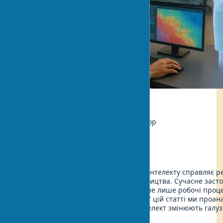
Екологія
Автор:
Марія Сидоренко, Архітектор
Оновлено:
2025-07-29 18:59
Впровадження технологій штучного інтелекту справляє 
вплив на сферу архітектури та будівництва. Сучасне заст
проектуванні будівель трансформує не лише робочі проце
результати архітектурної творчості. У цій статті ми проан
цифрова архітектура та штучний інтелект змінюють галуз
архітектури з ШІ нас чекає.