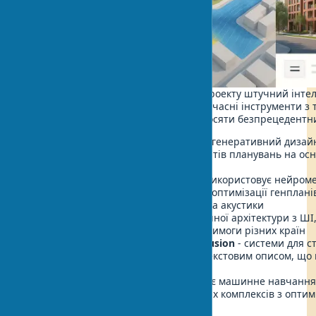
На етапі створення архітектурного проекту штучний інте
потужним союзником архітектора. Сучасні інструменти з т
проектуванні будівель дозволяють досяти безпрецедентни
Generative Design від Autodesk
- генеративний дизайн
дозволяє створювати сотні варіантів планувань на осн
параметрів та обмежень сайту
Spacemaker AI
- платформа, що використовує нейроме
архітектурному проектуванні для оптимізації генплані
інсоляції, вітрових навантажень та акустики
Finch 3D
- інструмент параметричної архітектури з Ш
адаптує проекти під нормативні вимоги різних країн
Midjourney, DALL-E та Stable Diffusion
- системи для с
концептуальних візуалізацій за текстовим описом, щ
формування ідеї
TestFit
- система, що використовує машинне навчання 
при швидкому створенні житлових комплексів з оптим
економічними показниками