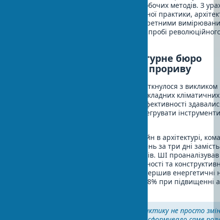
поступовий процес трансформації робочих методів. З ур
особливостей вітчизняної архітектурної практики, архітек
впроваджували ШІ поступово, з конкретними вимірювани
досягали успіху у 72% випадків. При спробі революційного
спостерігався лише у 28% випадків.
Історія успіху: як архітектурне бюро
використовувало ШІ для прориву
Архітектурне бюро "Сигма Дизайн" зіткнулося з викликом
багатофункціонального комплексу
у складних кліматичних
терміни та високі вимоги до енергоефективності здавали
Керівник бюро прийняв рішення інтегрувати інструмент
інтелекту в робочий процес.
Використовуючи генеративний дизайн в архітектурі, ком
варіантів об'ємно-планувальних рішень за три дні заміст
трьох тижнів на розробку 2-3 варіантів. ШІ проаналізував
критеріями інсоляції, енергоефективності та конструктивн
В результаті фінальний проект перевершив енергетичні 
а вартість будівництва знизилася на 8% при підвищенні а
виразності.
"Впровадження ШІ в нашу практику не просто змі
методи роботи — воно трансформувало саме розу