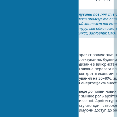
та 3D-принтерів на майданчику.
"ШІ та креативність у проектуванні повинні співі
балансі. Коли машинний інтелект аналізує та опти
людина привносить культурний контекст та емо
вимір, ми отримуємо архітектуру, яка одночасно
та глибоко людяна," — Рем Колхас, засновник OMA.
Висновок
Штучний інтелект в архітектурі вже зараз справляє знач
галузь, революціонізуючи процеси проектування, будівни
експлуатації будівель. Архітектурний дизайн з використа
стандартом для передових компаній. Головна перевага 
це не просто оптимізація процесів, а конкретні економічні
вигоди: скорочення витрат на проектування на 30-40%, 
будівництва на 15-20% та підвищення енергоефективності
Цифрова трансформація архітектури веде до появи нових
ефективних та сталих рішень, а також змінює роль архіт
увагу на творчому та стратегічному мисленні. Архітектурн
освоюють технології штучного інтелекту сьогодні, створ
перевагу на ринку проектування, отримуючи доступ до бі
складних проектів.