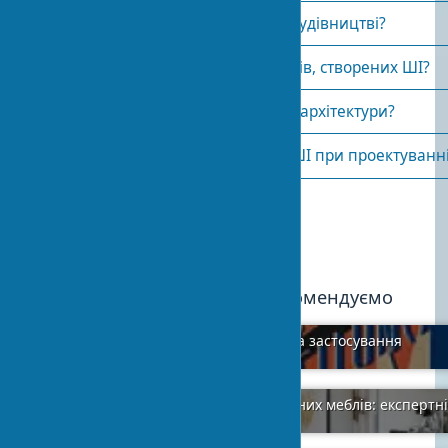
Як ШІ допомагає в сталійному будівництві?
Чи є приклади успішних проектів, створених ШІ?
Як ШІ впливає на освіту в сфері архітектури?
Етичні питання використання ШІ при проектуванні
Опубліковано:
2024-02-08 01:24
9
Ми рекомендуємо
Німецький «Веркбунд»: концепції та застосування
2024-01-08
12
Секрети економії при купівлі кухонних меблів: експертн
2024-04-14
0