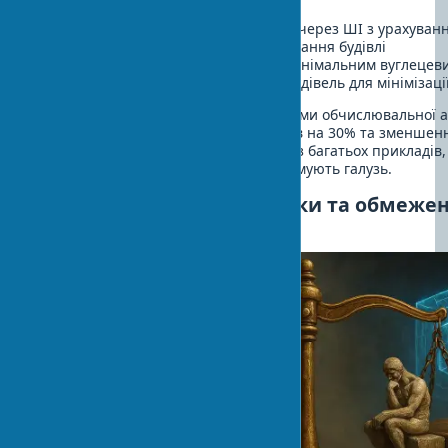
Оптимізація енергоефективності через ШІ з урахуван
клімату та особливостей використання будівлі
Підбір екологічних матеріалів з мінімальним вуглецев
Моделювання життєвого циклу будівель для мінімізації
Компанія Arup використовує алгоритми обчислювальної а
зниження об'єму будівельних відходів на 30% та зменшен
сліду своїх проектів на 20%. Це один з багатьох прикладів,
будівництво та ШІ спільно трансформують галузь.
Критичний погляд: ризики та обмежен
архітектурі