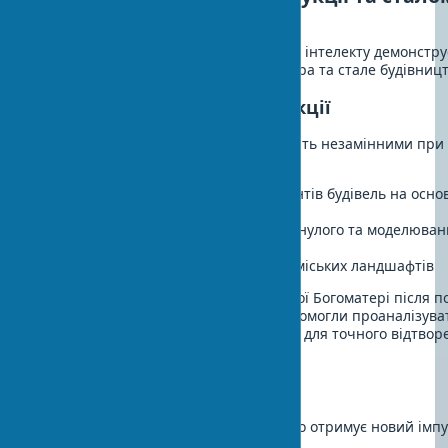
будівництві
Дві сфери, де застосування штучного інтелекту демонстру
результати — це історична архітектура та стале будівницт
ШІ в історичній реконструкції
Когнітивні комп'ютерні системи стають незамінними при 
історичною спадщиною:
Реконструкція втрачених фрагментів будівель на осно
креслень та фотографій
Аналіз будівельних технологій минулого та моделюва
матеріалів
Відтворення вигляду історичних міських ландшафтів
Так, при реставрації Собору Паризької Богоматері після п
алгоритми машинного навчання допомогли проаналізуват
історичних фотографій та документів для точного відтво
елементів.
Стале будівництво та ШІ
Екологічно відповідальне будівництво отримує новий імп
інтелектуальним технологіям: