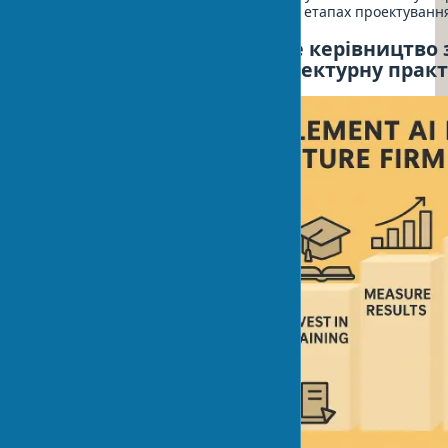
практику дає значні переваги на всіх етапах проектування
З чого почати: покрокове керівництво 
впровадження ШІ в архітектурну прак