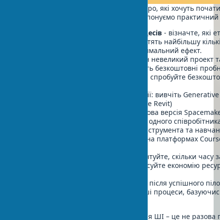
Для архітекторів та архітектурних бюро, які хочуть поча
штучний інтелект у своїй роботі, пропонуємо практичний 
Проведіть аудит поточних процесів
- візначте, які 
займають найбільше часу або містять найбільшу кільк
тут впровадження ШІ дасть максимальний ефект.
Почніть з малого
- виберіть один невеликий проект т
з ШІ. Багато платформ пропонують безкоштовні пробн
Для концептуального дизайну: спробуйте безкошто
Midjourney
Для параметричної оптимізації: вивчіть Generative
Revit (якщо вже використовуєте Revit)
Для аналізу майданчиків: тестова версія Spacemake
Інвестуйте в навчання
- виділіть одного співробітник
відповідальним за освоєння ШІ-інструмента та навча
курси з ШІ в архітектурі доступні на платформах Cours
$20-100.
Вимірюйте результати
- документуйте, скільки часу
до та після впровадження ШІ, фіксуйте економію ресур
покращення якості.
Масштабуйте успішний досвід
- після успішного піл
поступово впроваджуйте ШІ в інші процеси, базуючи
даних.
Важливо пам'ятати, що впровадження ШІ – це не разова п