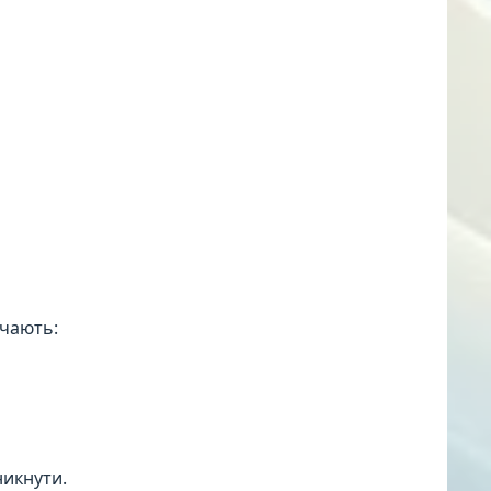
ючають:
никнути.