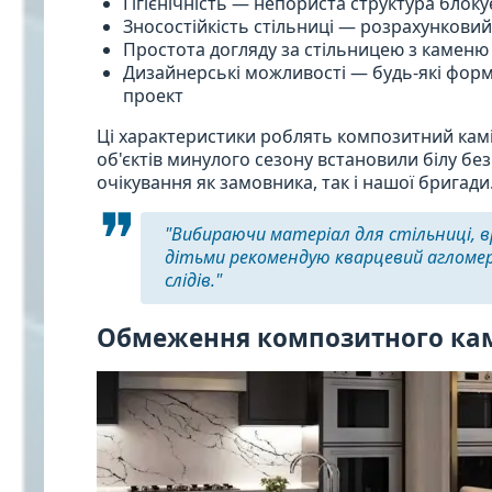
Гігієнічність — непориста структура блоку
Зносостійкість стільниці — розрахунковий 
Простота догляду за стільницею з каменю
Дизайнерські можливості — будь-які форми
проект
Ці характеристики роблять композитний камі
об'єктів минулого сезону встановили білу 
очікування як замовника, так і нашої бригади
"Вибираючи матеріал для стільниці, в
дітьми рекомендую кварцевий агломер
слідів."
Обмеження композитного ка