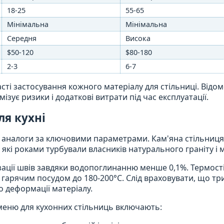
18-25
55-65
Мінімальна
Мінімальна
Середня
Висока
$50-120
$80-180
2-3
6-7
ті застосування кожного матеріалу для стільниці. Відо
ізує ризики і додаткові витрати під час експлуатації.
я кухні
аналоги за ключовими параметрами. Кам'яна стільниця
які роками турбували власників натурального граніту і 
зації швів завдяки водопоглинанню менше 0,1%. Термост
 гарячим посудом до 180-200°C. Слід враховувати, що т
 деформації матеріалу.
меню для кухонних стільниць включають: