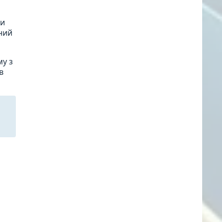
ки
ьний
му з
в