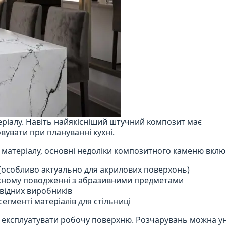
еріалу. Навіть найякісніший штучний композит має
вувати при плануванні кухні.
 матеріалу, основні недоліки композитного каменю вкл
(особливо актуально для акрилових поверхонь)
жному поводженні з абразивними предметами
овідних виробників
гменті матеріалів для стільниці
 експлуатувати робочу поверхню. Розчарувань можна у