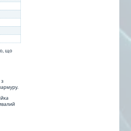
мо, що
 з
мармуру.
ійка
ривалий