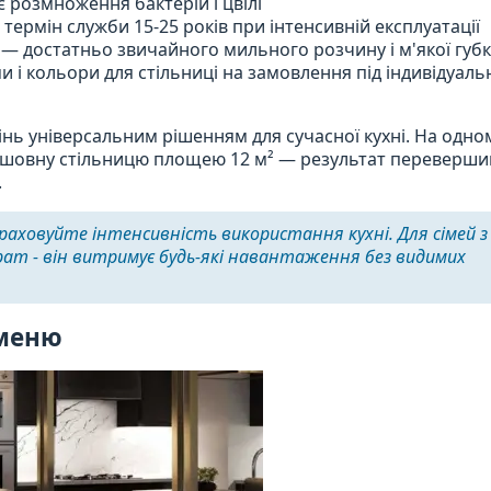
є розмноження бактерій і цвілі
термін служби 15-25 років при інтенсивній експлуатації
 — достатньо звичайного мильного розчину і м'якої губ
 і кольори для стільниці на замовлення під індивідуал
нь універсальним рішенням для сучасної кухні. На одно
безшовну стільницю площею 12 м² — результат переверши
.
раховуйте інтенсивність використання кухні. Для сімей з
ат - він витримує будь-які навантаження без видимих
меню