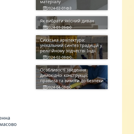
матеріалу
2024-02-01
3
Як вибрати якісний диван
2024-01-26
0
Сикхська архітектура:
унікальний синтез традицій у
релігійному зодчестві Індії
2024-02-08
0
Особливості зведення
димохідної конструкції:
правила та вимоги до безпеки
2024-04-08
0
хонна
 масово