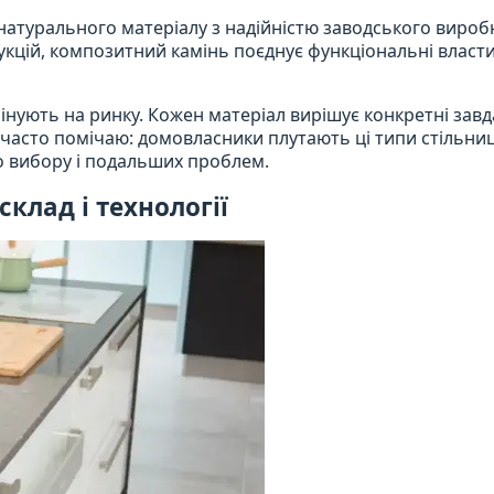
натурального матеріалу з надійністю заводського вироб
кцій, композитний камінь поєднує функціональні власти
інують на ринку. Кожен матеріал вирішує конкретні завд
часто помічаю: домовласники плутають ці типи стільниц
 вибору і подальших проблем.
клад і технології