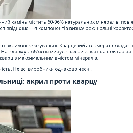
ний камінь містить 60-96% натуральних мінералів, пов'
 співвідношення компонентів визначає фінальні характе
 і акрилові зв'язувальні. Кварцевий агломерат складаєт
. На одному з об'єктів минулої весни клієнт наполягав на
кварц з максимальним вмістом мінералів.
ість. Не всі виробники однаково чесні.
ільниці: акрил проти кварцу