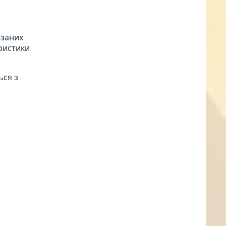
язаних
ристики
ься з