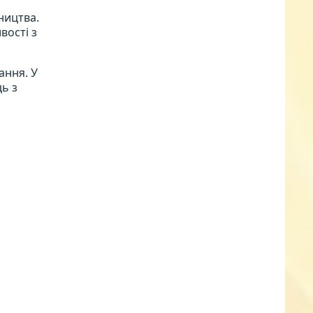
ництва.
вості з
ання. У
ь з