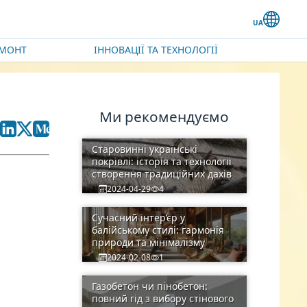
ЕМОНТ
ІННОВАЦІЇ ТА ТЕХНОЛОГІЇ
Ми рекомендуємо
Старовинні українські
покрівлі: історія та технології
створення традиційних дахів
2024-04-29
4
Сучасний інтер’єр у
балійському стилі: гармонія
природи та мінімалізму
2024-02-08
1
Газобетон чи пінобетон:
повний гід з вибору стінового