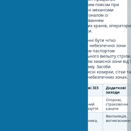
повинен бути оснащений страховочним поясом при
висотних роботах. Вантажопідіймальні механізми
експлуатуються лише навченим персоналом із
відповідними посвідченнями. З урахуванням
конструктивних особливостей сучасних кранів, оператор
проходять переатестацію кожні 3 роки.
Небезпечні зони будмайданчик повинні бути чітко
позначені яскравими знаками. Радіус небезпечної зони
крана визначається згідно з технічним паспортом
обладнання з урахуванням максимального вильоту стріли
висоти підйому вантажу та додаванням захисної зони від 
до 10 метрів залежно від типу механізму. Засоби
колективного захисту включають захисні козирки, сітки т
тимчасові укриття для працівників у небезпечних зонах.
Тип робіт
Основні
Обов’язкові ЗІЗ
Додаткові
ризики
заходи
Висотні
Падіння з
Каска,
Огорожі,
роботи
висоти
страховочний
страховочні
пояс, спецвзуття
канати
Зварювальні
Опіки,
Маска
Вентиляція,
роботи
отруєння
зварювальника,
вогнегасники
газами
костюм,
рукавички