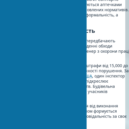
побутові приміщення будова обладнуються аптечками
першої допомоги відповідно до встановлених нормативів.
Інструктаж з техніки безпеки - це не формальність, а
реальний захист життя працівників.
Контроль і відповідальність
Правила охорони праці будівництво передбачають
багаторівневу систему контролю. Щоденні обходи
проводить майстер. Щотижневі - інженер з охорони праці
Щомісячні - керівництво компанії.
За порушення безпеки передбачені штрафи від 15,000 до
1,5 мільйона гривень залежно від тяжкості порушення. За
даними
Управління охорони праці США
, один інспектор
припадає на 70,000 працівників, що підкреслює
важливість самоконтролю підприємств. Будівельна
безпека норми поширюються на всіх учасників
будівельного процесу.
Працівники мають право відмовитися від виконання
роботи при загрозі життю. Таким чином формується
культура безпеки, де кожен несе відповідальність за своє
життя і здоров’я колег.