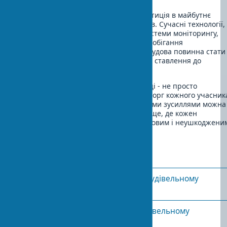
Безпека праці будівництво - це інвестиція в майбутнє
компанії та благополуччя працівників. Сучасні технології,
такі як носимі датчики та цифрові системи моніторингу,
відкривають нові можливості для запобігання
травматизму. Виробнича територія будова повинна стати
еталоном безпеки та відповідального ставлення до
людського життя.
Дотримання всіх вимог охорони праці - не просто
юридичний обов’язок, а моральний борг кожного учасник
будівельного процесу. Тільки спільними зусиллями можна
створити безпечне робоче середовище, де кожен
працівник повертається додому здоровим і неушкоджени
Часті питання
Які основні норми безпеки на будівельному
майданчику?
Як організувати безпеку на будівельному
майданчику?