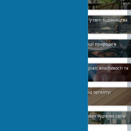
до зеленого будівництва
2024-01-25
6
Архітектура модернізму: революція у світі будівництва
та дизайну
2024-02-07
32
Біофільний екстер'єр: 7 ідей інтеграції природи в
дизайн будинку
2025-05-09
3
Аерогель як теплоізоляційний матеріал: властивості та
застосування
2024-02-01
10
У чому відмінність звичайної ДВП від оргаліту:
розбираємо всі нюанси
2024-01-31
2
Стандарти енергоефективності в нових будівлях світу
2024-02-02
3