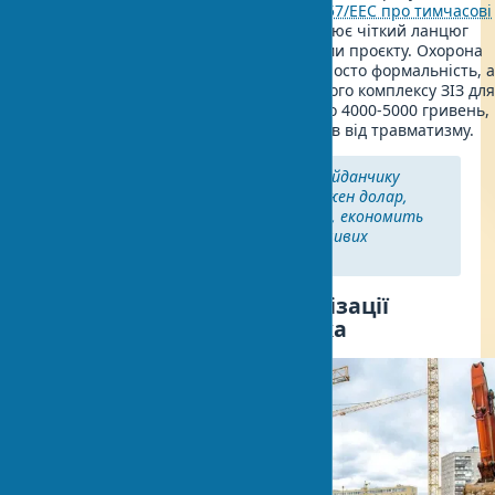
суворого дотримання
Директиви 92/57/EEC про тимчасові
будівельні майданчики
, яка встановлює чіткий ланцюг
відповідальності між усіма учасниками проєкту. Охорона
праці будівельний майданчик - не просто формальність, 
життєва необхідність. Вартість базового комплексу ЗІЗ дл
одного працівника становить близько 4000-5000 гривень,
що в рази менше потенційних збитків від травматизму.
Інвестиції в безпеку на будмайданчику
окупаються в перший рік. Кожен долар,
витрачений на охорону праці, економить
компанії від $4 до $6 на можливих
витратах від травматизму.
Основні вимоги до організації
будівельного майданчика