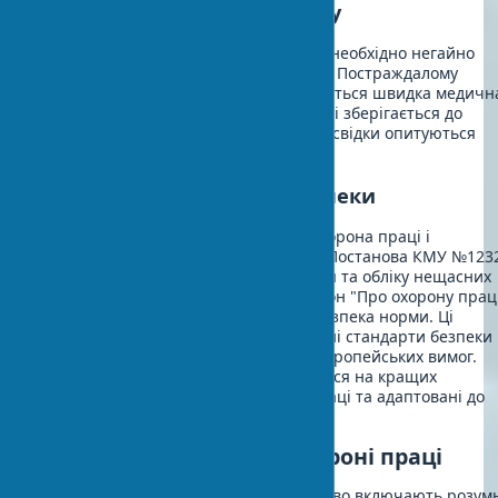
Дії при нещасному випадку
При виникненні нещасного випадку необхідно негайно
зупинити роботи в небезпечній зоні. Постраждалому
надається перша допомога, викликається швидка медичн
допомога. Місце події огороджується і зберігається до
прибуття комісії з розслідування. Усі свідки опитуються
протягом 24 годин.
Українські нормативи безпеки
В Україні діють ДБН А.3.2-2-2009 "Охорона праці і
промислова безпека в будівництві". Постанова КМУ №123
від 2001 року "Порядок розслідування та обліку нещасних
випадків" (в редакції 2019 року) і Закон "Про охорону прац
№2694-XII визначають будівельна безпека норми. Ці
документи встановлюють національні стандарти безпеки
на будмайданчиках з урахуванням європейських вимог.
Відомо, що українські норми базуються на кращих
європейських практиках охорони праці та адаптовані до
місцевих умов.
Цифрові технології в охороні праці
Сучасні технології безпеки будівництво включають розум