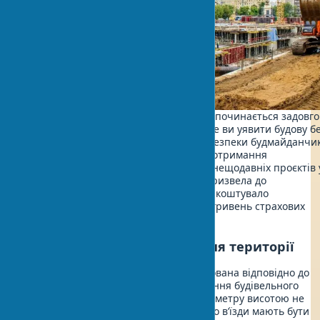
Підготовка будівельного майданчика починається задовго
до першого удару молотка. Чи можете ви уявити будову б
чіткого плану безпеки? Організація безпеки будмайданчи
вимагає ретельного планування та дотримання
міжнародних стандартів. В одному з нещодавніх проєктів 
Варшаві неправильна планування призвела до
збільшення травматизму на 30%, що коштувало
підряднику додаткових 1,5 мільйона гривень страхових
виплат.
Огородження та планування території
Територія має бути очищена і спланована відповідно до
СНіП безпека будівництво. Огородження будівельного
майданчика встановлюється по периметру висотою не
менше 2 метрів. Слід враховувати, що в’їзди мають бути