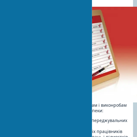
Наступний перелік допоможе майстрам і виконробам
контролювати дотримання вимог безпеки:
Перевірити цілісність огорож і попереджувальних
знаків
Переконатися в наявності ЗІЗ у всіх працівників
Оглянути стан будівельних риштувань і підмостків