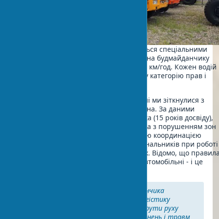
Рух будівельної техніки регламентується спеціальними
правилами. Максимальна швидкість на будмайданчику
становить 10 км/год, на поворотах - 5 км/год. Кожен водій
спецтехніки повинен мати відповідну категорію прав і
медичний висновок.
На одному з об’єктів у минулому сезоні ми зіткнулися з
проблемою видимості оператора крана. За даними
інженера-експерта Михайла Петренка (15 років досвіду),
"більшість травм від техніки пов’язана з порушенням зон
видимості оператора та недостатньою координацією
робіт". Обов’язкове призначення сигнальників при роботі
кранів і екскаваторів у людних місцях. Відомо, що правил
безпеки будмайданчик суворіші за автомобільні - і це
виправдано.
Правильна організація майданчика
економить до 20% часу на логістику
матеріалів. Продумані маршрути руху
техніки знижують ризик зіткнень і травм