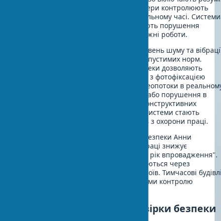
каски з датчиками падіння. GPS-трекери контролюють
місцезнаходження працівників у реальному часі. Системи
відеоаналітики автоматично виявляють порушення
техніки безпеки на будівельно-монтажні роботи.
Носимі пристрої моніторять втому, рівень шуму та вібраці
попереджаючи про перевищення допустимих норм.
Мобільні додатки для перевірки безпеки дозволяють
майстрам проводити цифрові обходи з фотофіксацією
порушень. ІІ-системи аналізують відеопотоки в реальном
часі, виявляючи працівників без ЗІЗ або порушення в
небезпечних зонах. З урахуванням конструктивних
особливостей сучасних об’єктів, такі системи стають
незамінними помічниками інженерів з охорони праці.
За словами експерта з промислової безпеки Анни
Коваленко, "цифровізація охорони праці знижує
травматизм на 35-40% уже в перший рік впровадження".
Інвестиції в технології безпеки окупаються через
скорочення страхових виплат і простоїв. Тимчасові будівл
споруди тепер оснащуються датчиками контролю
мікроклімату та якості повітря.
Чек-лист щоденної перевірки безпеки
на будівництві