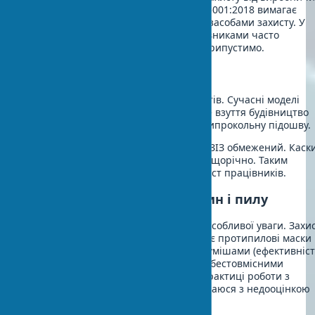
травм. Міжнародний стандарт ISO 45001:2018 вимагає
забезпечення працівників якісними засобами захисту. У
практиці роботи з приватними замовниками часто
стикаюся з економією на ЗІЗ, що неприпустимо.
Основні види ЗІЗ
Каска захищає від падаючих предметів. Сучасні моделі
важать лише 300-400 грамів. Захисне взуття будівництво
повинне мати металевий носок і антипрокольну підошву.
Слід враховувати, що термін служби ЗІЗ обмежений. Каск
змінюються кожні 3 роки, спецодяг - щорічно. Таким
чином забезпечується надійний захист працівників.
Захист від хімічних речовин і пилу
Робота з цементним пилом вимагає особливої уваги. Захи
органів дихання будівництво включає протипилові маски
класу FFP2 для роботи з бетонними сумішами (ефективніс
фільтрації 94%) і FFP3 для роботи з азбестовмісними
матеріалами (ефективність 99%). У практиці роботи з
приватними замовниками часто стикаюся з недооцінкою
цих ризиків.