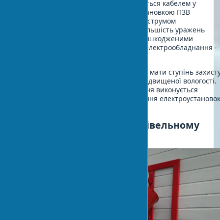
Тимчасова електропроводка виконується кабелем у
подвійній ізоляції з обов’язковою установкою ПЗВ
(пристроїв захисного відключення) з струмом
спрацьовування 30 мА. Відомо, що більшість уражень
струмом відбувається при роботі з пошкодженими
інструментами. Щоденна перевірка електрообладнання -
обов’язкова процедура.
Розетки та розподільні щити повинні мати ступінь захист
не нижче IP44 для роботи в умовах підвищеної вологості.
Заземлення всього електрообладнання виконується
відповідно до ПУЕ (Правил улаштування електроустановок
Не завжди просто. Але ефективно.
Пожежна безпека на будівельному
майданчику