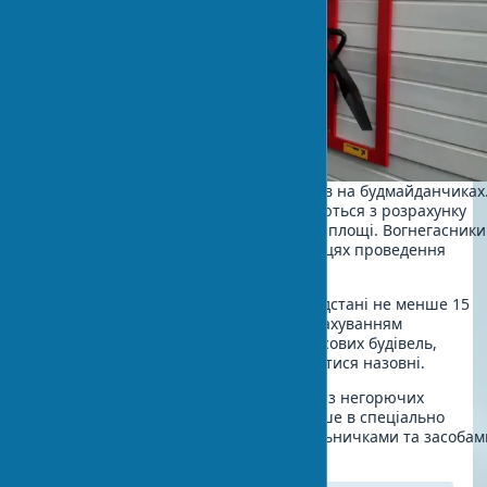
Пожежі становлять 7% усіх інцидентів на будмайданчиках
Пожежні щити будівництво розміщуються з розрахунку
один щит на 1000 квадратних метрів площі. Вогнегасники
будмайданчик встановлюються в місцях проведення
вогневих робіт.
Горючі матеріали зберігаються на відстані не менше 15
метрів від об’єкта, що будується. З урахуванням
конструктивних особливостей тимчасових будівель,
евакуаційні виходи повинні відкриватися назовні.
Тимчасові будівлі споруди будуються з негорючих
матеріалів. Куріння дозволяється лише в спеціально
відведених місцях, обладнаних попільничками та засобам
пожежогасіння.