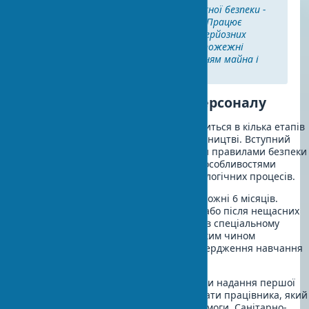
Правильна організація пожежної безпеки -
як імунна система організму. Працює
непомітно, але захищає від серйозних
проблем. Інвестиції в протипожежні
заходи окупаються збереженням майна і
людських життів.
Інструктаж і навчання персоналу
Інструктаж з техніки безпеки проводиться в кілька етапів
відповідно до вимог з безпеки в будівництві. Вступний
інструктаж ознайомлює з загальними правилами безпеки
на об’єкті. Первинний інструктаж - з особливостями
конкретного робочого місця та технологічних процесів.
Повторний інструктаж проводиться кожні 6 місяців.
Позаплановий - при зміні технології або після нещасних
випадків. Усі інструктажі фіксуються в спеціальному
журналі з підписами працівників. Таким чином
забезпечується документальне підтвердження навчання
персоналу.
Навчання включає практичні навички надання першої
допомоги. Кожна бригада повинна мати працівника, який
пройшов курс першої медичної допомоги. Санітарно-