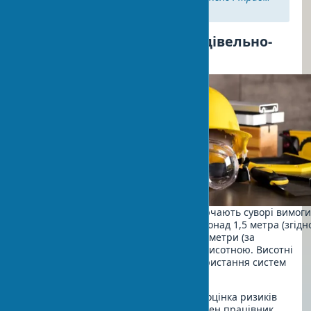
на 40%.
Правила безпеки при будівельно-
монтажних роботах
Правила безпеки будмайданчик включають суворі вимог
до висотних робіт. Робота на висоті понад 1,5 метра (згідн
з європейськими стандартами) або 2 метри (за
українськими нормами) вважається висотною. Висотні
роботи будівництво вимагають використання систем
захисту від падіння.
На практиці часто помічаю, що недооцінка ризиків
призводить до серйозних травм. Кожен працівник