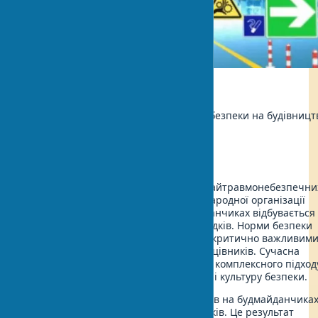
Екологія
Автор:
Олена Кравець, Експерт з безпеки на будівницт
Оновлено:
2025-06-29 14:02
Будівництво залишається однією з найтравмонебезпечни
галузей у 2025 році. За даними Міжнародної організації
праці, щорічно на будівельних майданчиках відбувається
близько 60 мільйонів нещасних випадків. Норми безпеки
на будівельних майданчиках стають критично важливим
для збереження життя і здоров’я працівників. Сучасна
техніка безпеки будівництво вимагає комплексного підход
що включає як технічні рішення, так і культуру безпеки.
У Європі рівень смертельних випадків на будмайданчика
становить 3,5 на 100 тисяч працівників. Це результат