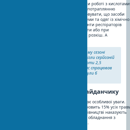
Хімічно стійкі рукавички необхідні при роботі з кислотами
лугами. Захисні окуляри запобігають потраплянню
агресивних речовин в очі. Слід враховувати, що засоби
захисту шкіри включають захисні креми та одяг із хімічно
стійких матеріалів. Фільтруючі елементи респіраторів
підлягають заміні кожні 8 годин роботи або при
ускладненні дихання. Безпека - це не розкіш. А
необхідність.
На одному з об’єктів у минулому сезоні
правильно підібрані ЗІЗ запобігли серйозній
травмі. Працівник упав з висоти 2,5
метра, але страховочний пояс спрацював
ідеально. Без нього наслідки були б
трагічними.
Електробезпека на будмайданчику
Електробезпека будмайданчик вимагає особливої уваги.
Ураження електричним струмом становить 15% усіх трав
у будівництві. Вимоги з безпеки в будівництві наказують
використання лише сертифікованого обладнання з
відповідними захисними пристроями.