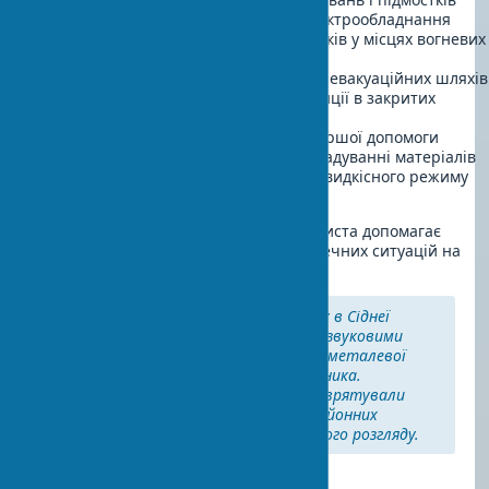
Проконтролювати справність електрообладнання
Перевірити наявність вогнегасників у місцях вогневих
робіт
Переконатися в чистоті проїздів і евакуаційних шляхів
Проконтролювати роботу вентиляції в закритих
приміщеннях
Перевірити наявність аптечок першої допомоги
Переконатися в правильному складуванні матеріалів
Проконтролювати дотримання швидкісного режиму
технікою
Регулярне використання цього чек-листа допомагає
запобігти до 70% потенційно небезпечних ситуацій на
будмайданчику.
У 2023 році на будмайданчику в Сіднеї
світлодіодні знаки безпеки зі звуковими
сигналами запобігли падінню металевої
балки вагою 300 кг на працівника.
Інвестиції в 400,000 гривень врятували
людське життя і уникли мільйонних
збитків від можливого судового розгляду.
Висновок