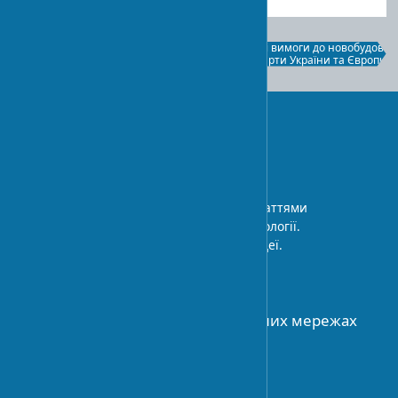
Стандарти енергоефективності в
Екологічні вимоги до новобудов:
нових будівлях світу
стандарти України та Європи
UA-STROY
Архітектурний блог з експертними статтями
про дизайн інтер’єру, будівельні технології.
Професійні поради та дизайнерські ідеї.
ПРО НАС
Приєднуйтесь до нас у соціальних мережах
АРХІТЕКТУРА