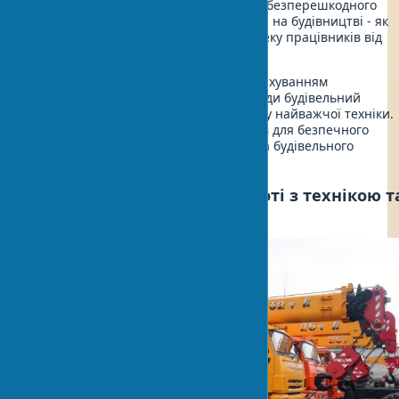
шириною щонайменше 4 метри для безперешкодного
проходу спецтехніки. Захисні огорожі на будівництві - як
фортечні стіни, які охороняють безпеку працівників від
зовнішніх загроз.
Тимчасові дороги проектуються з урахуванням
максимального навантаження. Проїзди будівельний
майданчик повинні витримувати вагу найважчої техніки.
Радіус повороту - не менше 12 метрів для безпечного
маневрування. Правильна підготовка будівельного
майданчика економить час і гроші.
Безпека на будові при роботі з технікою т
транспортом