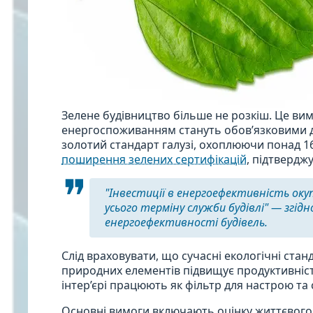
Зелене будівництво більше не розкіш. Це вимо
енергоспоживанням стануть обов’язковими д
золотий стандарт галузі, охоплюючи понад 16 
поширення зелених сертифікацій
, підтвердж
"Інвестиції в енергоефективність оку
усього терміну служби будівлі" — згідн
енергоефективності будівель.
Слід враховувати, що сучасні екологічні ста
природних елементів підвищує продуктивніст
інтер’єрі працюють як фільтр для настрою та
Основні вимоги включають оцінку життєвого 