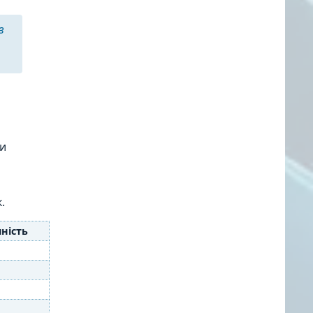
в
ти
.
чність