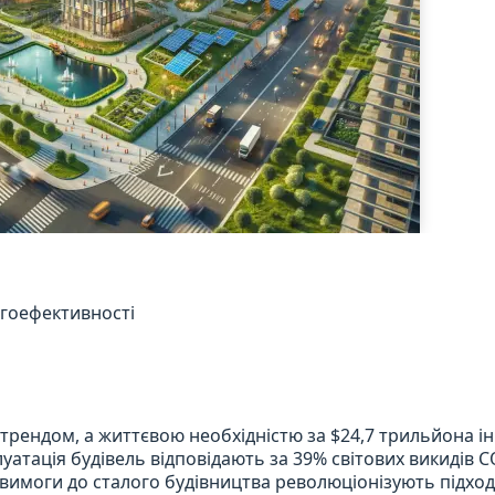
ргоефективності
о трендом, а життєвою необхідністю за $24,7 трильйона і
луатація будівель відповідають за 39% світових викидів C
вимоги до сталого будівництва революціонізують підход