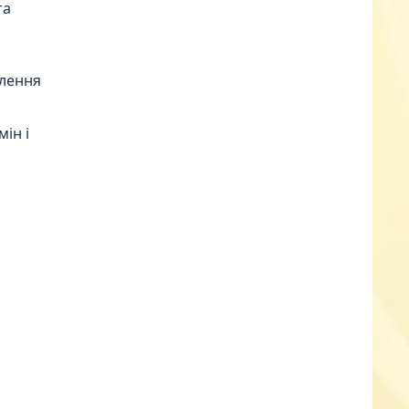
та
млення
ін і