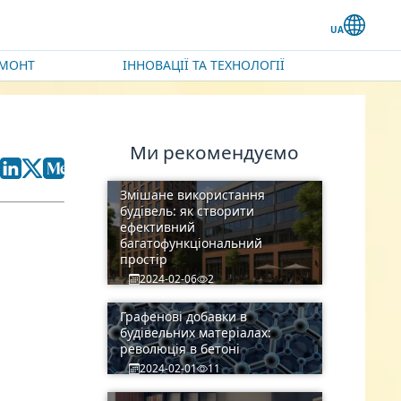
ЕМОНТ
ІННОВАЦІЇ ТА ТЕХНОЛОГІЇ
Ми рекомендуємо
Змішане використання
будівель: як створити
ефективний
багатофункціональний
простір
2024-02-06
2
Графенові добавки в
будівельних матеріалах:
революція в бетоні
2024-02-01
11