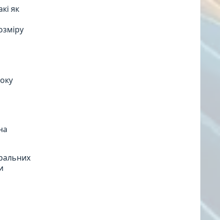
кі як
розміру
року
ь
на
уральних
и