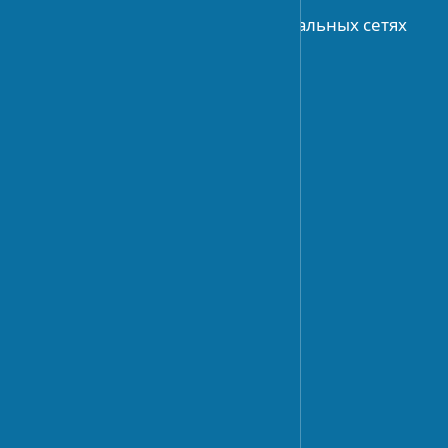
Присоединяйтесь к нам в социальных сетях
АРХИТЕКТУРА
История архитектуры
Архитектурное планирование
Современные течения
ДИЗАЙН
Тренды дизайна
Дизайн интерьера
Дизайн экстерьера
Ландшафтный дизайн
СТРОИТЕЛЬСТВО