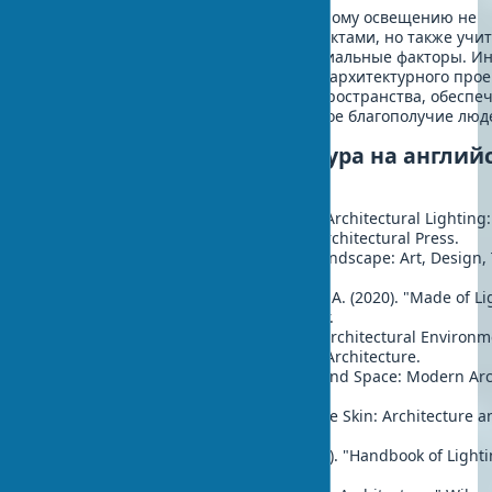
Современные подходы к архитектурному освещению не
ограничиваются эстетическими аспектами, но также учи
экологические, экономические и социальные факторы. И
светового дизайна на ранних этапах архитектурного про
позволяет создавать гармоничные пространства, обесп
визуальный комфорт и эмоциональное благополучие люд
Рекомендуемая литература на англий
языке
Descottes, H., & Ramos, C. (2021). "Architectural Lighting
with Light and Space." Princeton Architectural Press.
Narboni, R. (2022). "Lighting the Landscape: Art, Design,
Birkhäuser Architecture.
Major, M., Speirs, J., & Tischhauser, A. (2020). "Made of Li
Light and Architecture." Birkhäuser.
Zumthor, P. (2019). "Atmospheres: Architectural Environm
Surrounding Objects." Birkhäuser Architecture.
Branzi, A., & Hale, J. (2023). "Light and Space: Modern Ar
Contemporary Art." The MIT Press.
Pallasmaa, J. (2018). "The Eyes of the Skin: Architecture 
Wiley.
Ganslandt, R., & Hofmann, H. (2021). "Handbook of Light
ERCO.