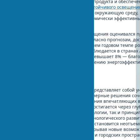
материалов, учет жизненного цикла продукта и обеспече
визуального комфорта.
Принципы устойчивого освещени
снижают негативное воздействие на окружающую среду, 
более здоровые, комфортные и экономически эффективн
пространства для людей.
Мировой рынок архитектурного освещения оценивался 
10,2 млрд долларов в 2024 году и, согласно прогнозам, до
млрд долларов к 2030 году, при среднем годовом темпе ро
7,7%. Самый стремительный рост наблюдается в странах 
Тихоокеанского региона, где CAGR превышает 8% — благ
урбанизации и повсеместному внедрению энергоэффект
решений.
Заключение
Симбиоз архитектуры и освещения представляет собой у
междисциплинарное поле, где инженерные решения соч
художественным видением для создания впечатляющих 
эффектов. Гармония света и формы достигается через глу
понимание как архитектурной морфологии, так и принци
дизайна. В эпоху стремительного технологического разви
профессиональный световой дизайн становится неотъем
архитектурного проектирования, открывая новые возмож
выразительного оформления зданий и городских простра