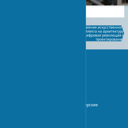
2024-01-26
0
Индивидуальные проекты
Влияние искусственного
двухэтажных домов:
интеллекта на архитектуру:
современные решения для
цифровая революция в
комфортной жизни
проектировании
UA-STROY
Архитектурный блог с экспертными
статьями о дизайне интерьера,
строительных технологиях.
Профессиональные советы и дизайнерские
идеи.
О НАС