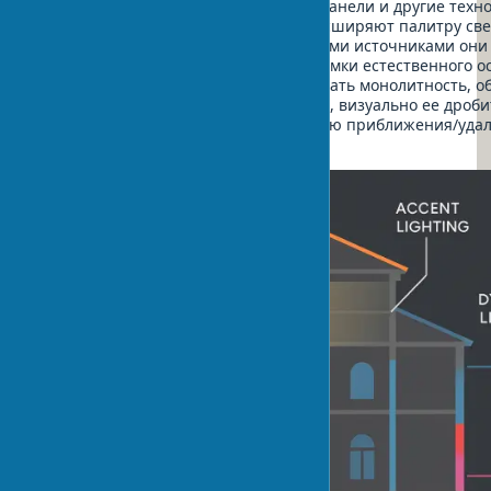
меняющегося цвета, световолокно, панели и другие техн
управления светом, существенно расширяют палитру св
средств. В сочетании с традиционными источниками они
создавать эффекты, выходящие за рамки естественного 
Искусственный свет способен усиливать монолитность, 
архитектурной формы или, напротив, визуально ее дробит
цветовые оттенки, создавать иллюзию приближения/уда
элементов фасада.