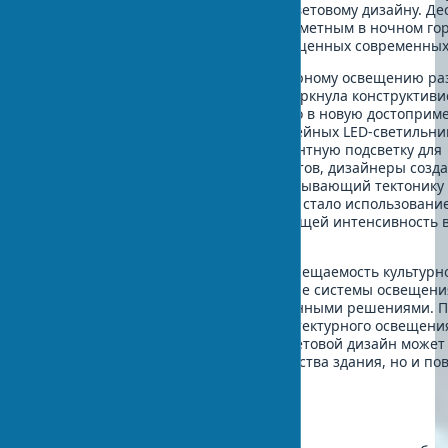
жизнь благодаря инновационному световому дизайну. Д
здание оставалось практически незаметным в ночном го
пейзаже, теряясь на фоне ярко освещенных современных
Команда специалистов по архитектурному освещению ра
концепцию, которая не только подчеркнула конструктиви
эстетику здания, но и превратила его в новую достоприм
района. Используя комбинацию линейных LED-светильни
выявления геометрии фасада и акцентную подсветку для
подчеркивания характерных элементов, дизайнеры созд
многослойный световой образ, раскрывающий тектонику 
Особенно впечатляющим решением стало использовани
программируемой подсветки, меняющей интенсивность в
от времени суток и сезона.
Результат превзошел ожидания – посещаемость культурн
выросла на 40%, а энергопотребление системы освещени
60% ниже по сравнению с традиционными решениями. П
престижную награду в области архитектурного освещения
примером того, как продуманный световой дизайн может 
подчеркнуть архитектурные достоинства здания, но и по
функциональную ценность.
Баланс света и формы