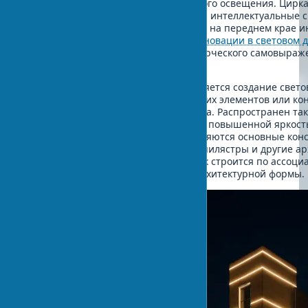
возможности в области архитектурного освещения. Цирк
системы, аддитивное производство и интеллектуальные 
управления светом сейчас находятся на переднем крае и
мнению экспертов,
современные инновации в световом 
открывают новые горизонты для творческого самовыраж
функциональной эффективности.
Одним из эффективных приемов является создание светов
здания путем подсветки завершающих элементов или ко
линейной подсветки кровли/парапета. Распространен та
«тектонический» метод, при котором повышенной яркост
или светотеневым контрастом выделяются основные кон
элементы, такие как колонны, арки, пилястры и другие а
детали. В этом случае световой облик строится по ассоц
аналогии с дневным восприятием архитектурной формы.