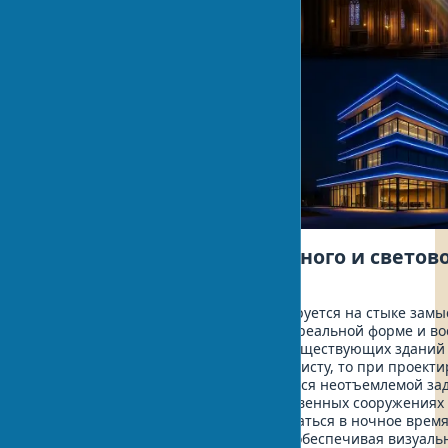
Взаимосвязь архитектурного и светов
облика
Архитектурный облик здания формируется на стыке замы
проектировщика, его воплощения в реальной форме и в
конечным потребителем. Если для существующих зданий
дизайн может быть поручен специалисту, то при проект
новых объектов этот аспект становится неотъемлемой за
архитектора. В современных общественных сооружениях
учитывать, как они будут восприниматься в ночное время
задуманную иерархию элементов и обеспечивая визуаль