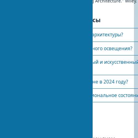
Millet, M. S. (2019). "Light Revealing Architecture." Wiley.
Часто задаваемые вопросы
Как свет влияет на восприятие архитектуры?
Какие бывают виды архитектурного освещения?
Как сбалансировать естественный и искусственный
зданиях?
Какие тренды в световом дизайне в 2024 году?
Как освещение влияет на эмоциональное состоян
Опубликовано:
2024-04-02 00:01
1