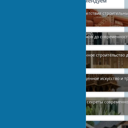
Мы рекомендуем
Особенности подтверждения соответствия строительн
материалов в 2025 году
2024-04-06
1
Удивительный мир ар-деко: от истоков до современнос
2024-02-07
1
Дом из соломенных тюков: экологичное строительство 
каждому
2024-04-07
4
Храмовая архитектура Индии: священное искусство и 
зодчества
2024-02-07
4
Растительный акцент в интерьере: секреты современно
фитодизайна
2024-03-31
3
Экотуризм в украинском селе