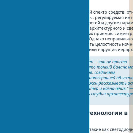
архитектуре.
Светотехника предоставляет широкий спектр средств, от
независимых от архитектурной формы: регулируемая инт
света, яркость отражающих поверхностей и другие парам
позволяет варьировать взаимосвязь архитектурного и св
в широком диапазоне художественных приемов: симметр
контрастов, пропорций, ритма и т.д. Однако неправильно
использование света может разрушить целостность ночн
здания, нивелировав пластику форм или нарушив иерарх
"Хороший архитектурный свет – это не просто
красивая подсветка фасада. Это тонкий баланс м
выявлением структуры здания, созданием
эмоциональной атмосферы и интеграцией объекта
окружающую среду. Свет должен рассказывать и
здания, подчеркивая его характер и назначение." 
Джонатан Сперл, основатель студии архитектур
освещения
Современные световые технологии в
архитектуре
Инновационные световые решения, такие как светодиод