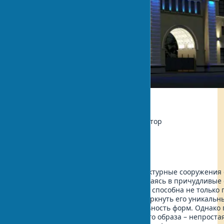
Экология
Автор:
Мария Сидоренко, Архитектор
Обновлено:
2025-06-09 16:22
В ночном городском пейзаже архитектурные сооружения
совершенно новую жизнь, преображаясь в причудливые
композиции. Искусная иллюминация способна не только 
зданию сказочный облик, но и подчеркнуть его уникальн
усилить художественную выразительность форм. Однако
сочетание архитектурного и светового образа – непроста