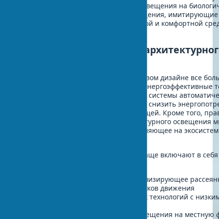
подходом, учитывающим влияние освещения на биологи
человека. Циркадные системы освещения, имитирующие
свет, способствуют созданию здоровой и комфортной сре
интерьерах зданий.
Экологические аспекты архитектурног
освещения
В современном архитектурном световом дизайне все бо
уделяется экологическим аспектам. Энергоэффективные т
такие как светодиодное освещение и системы автоматиче
управления, позволяют значительно снизить энергопотр
ущерба для эстетической составляющей. Кроме того, пр
спроектированные системы архитектурного освещения 
световое загрязнение, негативно влияющее на экосисте
астрономические наблюдения.
Стратегии освещения фасадов все чаще включают в себ
экологические принципы:
Направленное освещение, минимизирующее рассеян
Использование таймеров и датчиков движения
Внедрение экологичных световых технологий с низки
энергопотреблением
Учет влияния искусственного освещения на местную 