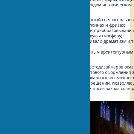
пространственное восприятие. На каждом историческом 
выполнял различные роли:
В античной архитектуре естественный свет использов
создания игры света и тени на колоннах и фризах;
В готической архитектуре витражи преобразовывали 
цветные лучи, создавая мистическую атмосферу;
В барокко световые эффекты усиливали драматизм и 
пространства;
В модернизме свет стал полноценным архитектурным
формирующим пространство.
В наши дни, когда в распоряжении светодизайнеров оказ
передовые технологии, искусство светового оформления 
достигло новых высот. Появились уникальные возможнос
реализации смелых концептуальных решений, позволяю
играть совершенно новыми красками после захода солнц
симбиоз архитектуры и освещения.