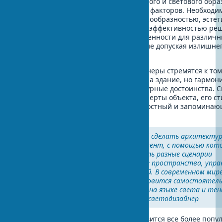
Гармоничное сочетание архитектурного и светового обра
задача, требующая учета множества факторов. Необходи
баланс между функциональной целесообразностью, эстет
выразительностью и экономической эффективностью ре
того, важно соблюдать нормы освещенности для различн
зданий и окружающих территорий, не допуская излишнег
загрязнения.
Опытные архитекторы и светодизайнеры стремятся к том
ночная подсветка не просто украшала здание, но гармон
дополняла и усиливала его архитектурные достоинства. 
должен подчеркивать характерные черты объекта, его ст
концептуальную идею, создавая целостный и запомина
художественный образ.
"Свет – это не просто способ сделать архитекту
видимой ночью. Это инструмент, с помощью кот
архитектор может создавать разные сценарии
восприятия одного и того же пространства, упр
эмоциями и поведением людей. В современном мир
световая архитектура становится самостоятел
видом искусства, говорящим на языке света и тен
Мария Карлова, архитектор-светодизайнер
Биофильный световой дизайн становится все более поп