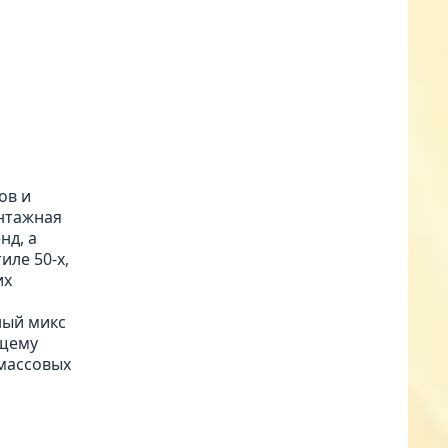
ов и
интажная
нд, а
иле 50-х,
их
ный микс
ящему
массовых