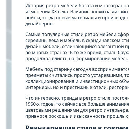
История ретро мебели богата и многогранна
изменения XX века. Влияние эпохи на дизай
войны, когда новые материалы и производс
дизайнеров.
Самые популярные стили ретро мебели сформ
середины века и мебель в скандинавском ст
дизайн мебели, отличающийся элегантной п
во многих странах. В то же время, стиль бау
продолжал влиять на формирование мебель
Мебель под старину сегодня воспринимается
предметы считались просто устаревшими, то
коллекционирования и инвестиционных объе
интерьеры, но и престижные отели, рестора
Что интересно, тренды в ретро стиле постоя
1950-х годов, то сейчас все больше внимани
цветовыми решениями для ретро интерьера. 
привнося роскошь и изысканность прошлых 
Реинкарнация стиля в совре