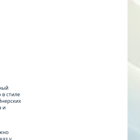
ьный
 в стиле
йнерских
а и
ожно
каз у