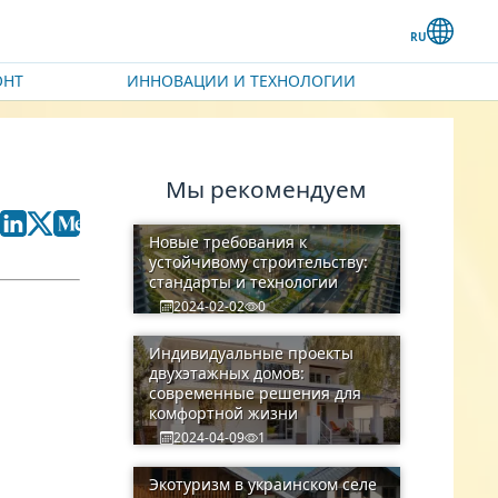
ОНТ
ИННОВАЦИИ И ТЕХНОЛОГИИ
Мы рекомендуем
Новые требования к
устойчивому строительству:
стандарты и технологии
2024-02-02
0
Индивидуальные проекты
двухэтажных домов:
современные решения для
комфортной жизни
2024-04-09
1
Экотуризм в украинском селе