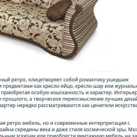
ный ретро, олицетворяет собой романтику ушедших
и предметами как кресло-яйцо, кресло-шар или журнал
 приобретая особую изысканность и характер. Интерьер
е прошлого, а творческое переосмысление лучших диза
вартир нередко рассматриваются как ценители искусств
ая ретро мебель, но и современные интерпретации с
изайна середины века и даже стиля космической эры. М
альным эскизам или приобрести винтажную мебель на за