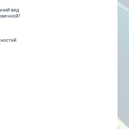
шний вид
говечной?
жностей