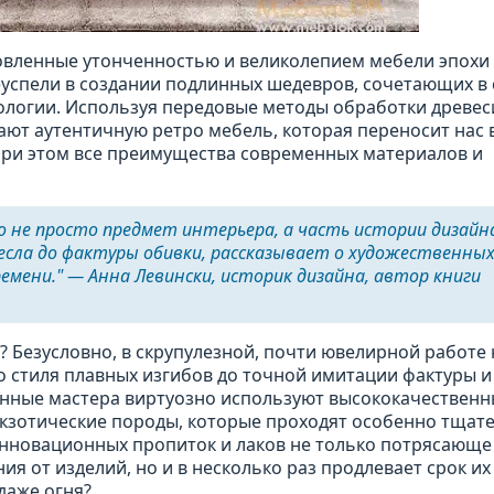
овленные утонченностью и великолепием мебели эпохи
еуспели в создании подлинных шедевров, сочетающих в 
ологии. Используя передовые методы обработки древес
ают аутентичную ретро мебель, которая переносит нас 
при этом все преимущества современных материалов и
не просто предмет интерьера, а часть истории дизайн
есла до фактуры обивки, рассказывает о художественны
емени." — Анна Левински, историк дизайна, автор книги
? Безусловно, в скрупулезной, почти ювелирной работе 
о стиля плавных изгибов до точной имитации фактуры и
енные мастера виртуозно используют высококачествен
е экзотические породы, которые проходят особенно тща
 инновационных пропиток и лаков не только потрясающе
 от изделий, но и в несколько раз продлевает срок их
даже огня?