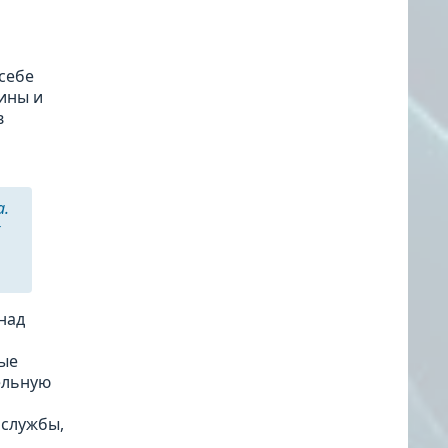
себе
ины и
в
а.
х
над
ные
тельную
 службы,