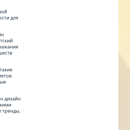
вой
ости для
йн
атский
дражания
ишеств
 такие
метов
ные
ен дизайн
ркими
е тренды,