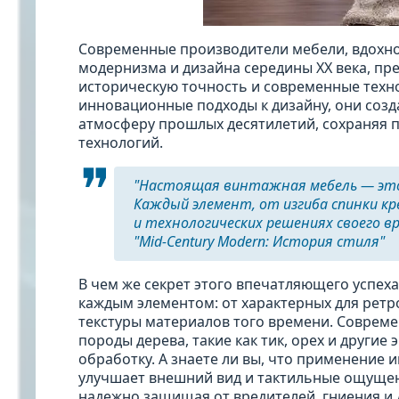
Современные производители мебели, вдохн
модернизма и дизайна середины XX века, пр
историческую точность и современные техн
инновационные подходы к дизайну, они созд
атмосферу прошлых десятилетий, сохраняя 
технологий.
"Настоящая винтажная мебель — это 
Каждый элемент, от изгиба спинки кр
и технологических решениях своего вр
"Mid-Century Modern: История стиля"
В чем же секрет этого впечатляющего успеха
каждым элементом: от характерных для ретр
текстуры материалов того времени. Соврем
породы дерева, такие как тик, орех и други
обработку. А знаете ли вы, что применение
улучшает внешний вид и тактильные ощущения
надежно защищая от вредителей, гниения и 