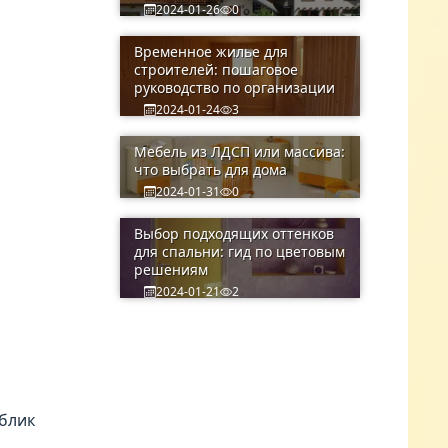
2024-01-26
0
Временное жилье для
строителей: пошаговое
руководство по организации
2024-01-24
3
Мебель из ЛДСП или массива:
что выбрать для дома
2024-01-31
0
Выбор подходящих оттенков
для спальни: гид по цветовым
решениям
2024-01-21
2
блик