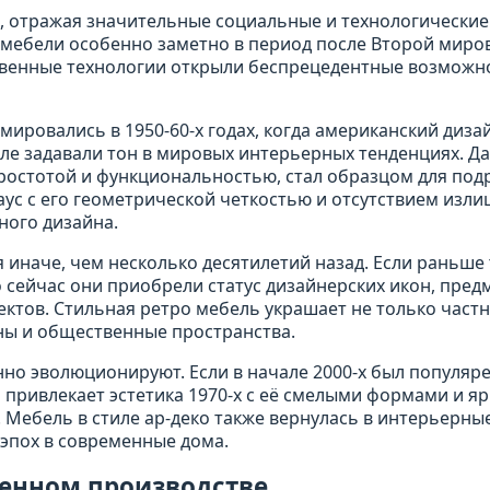
, отражая значительные социальные и технологические
н мебели особенно заметно в период после Второй миро
твенные технологии открыли беспрецедентные возможн
ировались в 1950-60-х годах, когда американский диза
иле задавали тон в мировых интерьерных тенденциях. Д
ростотой и функциональностью, стал образцом для по
хаус с его геометрической четкостью и отсутствием изл
ного дизайна.
 иначе, чем несколько десятилетий назад. Если раньше
 сейчас они приобрели статус дизайнерских икон, пред
ктов. Стильная ретро мебель украшает не только част
ны и общественные пространства.
нно эволюционируют. Если в начале 2000-х был популяр
я привлекает эстетика 1970-х с её смелыми формами и я
Мебель в стиле ар-деко также вернулась в интерьерны
эпох в современные дома.
менном производстве