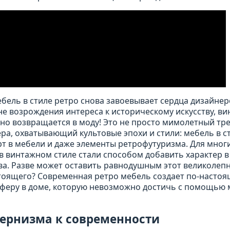
бель в стиле ретро снова завоевывает сердца дизайнер
не возрождения интереса к историческому искусству, в
о возвращается в моду! Это не просто мимолетный тре
а, охватывающий культовые эпохи и стили: мебель в ст
-арт в мебели и даже элементы ретрофутуризма. Для мног
в винтажном стиле стали способом добавить характер в
а. Разве может оставить равнодушным этот великолеп
тоящего? Современная ретро мебель создает по-насто
феру в доме, которую невозможно достичь с помощью 
дернизма к современности