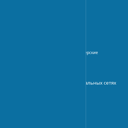
UA-STROY
Архитектурный блог с экспертными
статьями о дизайне интерьера,
строительных технологиях.
Профессиональные советы и дизайнерские
идеи.
О НАС
Присоединяйтесь к нам в социальных сетях
АРХИТЕКТУРА
История архитектуры
Архитектурное планирование