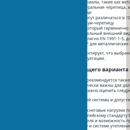
Долговечность
: некоторые материалы, такие как ме
полимерным покрытием или натуральная черепица, м
десятилетий при правильном уходе
Стоимость
: цены на покрытия могут различаться в 10 
профнастил до €80 за м² за премиум-черепицу
Эстетика
: выбирайте материал, который гармонично
вашего дома и создаст привлекательный внешний ви
Климатические требования
: согласно EN 1991-1-3, 
рекомендуется уклон не менее 30° для металлических
Правильный учет всех факторов гарантирует, что выбра
для ваших конкретных условий эксплуатации.
Советы по выбору подходящего варианта
Помимо вышеупомянутых факторов, рекомендуется такж
технические аспекты, которые критически важны для дол
конструктивных особенностей дома важно оценить след
Несущую способность стропильной системы и допусти
EN 1995
Климатические условия региона (снеговые нагрузки по
Ветровые нагрузки согласно европейскому стандарту 
Наличие гарантий от производителя и возможность п
Требования к кровельному пирогу и системе утеплени