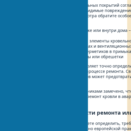
При проведении диагностики кровельных покрытий согла
нагрузки) важно оценить не только видимые повреждени
конструкций. В ходе визуального осмотра обратите особ
проблемные зоны:
Протечки и следы влаги на чердаке или внутри дома
герметичности
Поврежденные или расшатанные элементы кровельно
Трещины или разломы в дымоходах и вентиляционных
Отслоение или растрескивание герметиков в примык
Деформация стропильной системы или обрешетки
Такая комплексная диагностика позволяет точно определ
избежать неприятных сюрпризов в процессе ремонта. С
устранение даже небольших дефектов может предотврат
в будущем.
В практике работы с частными заказчиками замечено, ч
приводит к необходимости заказать ремонт кровли в ава
стоимость работ в 2-3 раза.
Определение необходимости ремонта ил
После тщательного осмотра вы сможете определить, тре
кровли или ее полная замена. Согласно европейской пра