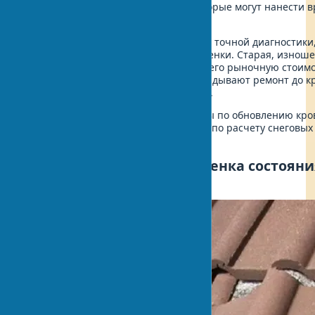
других серьезных повреждений, которые могут нанести в
обитателей.
Как хирургическая операция требует точной диагностики
начинаются с профессиональной оценки. Старая, изноше
внешний вид дома и может снизить его рыночную стоимос
замечаю, что владельцы домов откладывают ремонт до кр
кровельных работ возрастает в разы.
Европейские стандарты:
Все работы по обновлению кро
европейскому стандарту EN 1991-1-3 по расчету снеговых 
ветровых воздействий.
Этап 1: Диагностика и оценка состоя
кровли