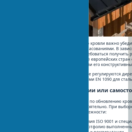
Перед началом работ по обновлению кровли важно убедит
необходимыми разрешениями и согласованиями. В завис
строительных норм, вам может потребоваться получить
работы. Известно, что в большинстве европейских стран 
изменяющих внешний вид здания или его конструктивны
Нормативная база:
Работы на кровле регулируются дире
изделиям CPR 305/2011 и требованиями EN 1090 для стал
Выбор кровельной компании или самост
Решите, кто будет выполнять работы по обновлению кро
кровельная компания или вы самостоятельно. При выбор
следующие критерии качества и надежности:
Наличие сертификатов соответствия ISO 9001 и спец
Опыт работы не менее 5 лет и портфолио выполненн
Положительные отзывы клиентов и рекомендации