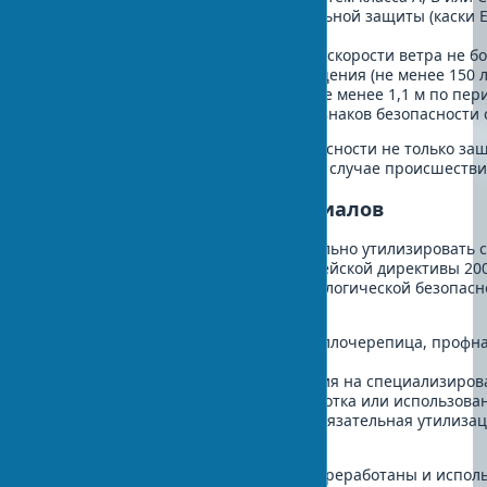
Применение средств индивидуальной защиты (каски E
361)
Работу только в сухую погоду при скорости ветра не бо
Обеспечение достаточного освещения (не менее 150 лк
Установку ограждений высотой не менее 1,1 м по пе
Размещение предупреждающих знаков безопасности с
Соблюдение всех требований безопасности не только защ
убережет от юридических проблем в случае происшестви
Утилизация старых материалов
После демонтажа необходимо правильно утилизировать 
соответствии с требованиями европейской директивы 200
сортировка отходов способствует экологической безопасн
утилизацию:
Металлические материалы (металлочерепица, профнас
металлолома
Битумные материалы – утилизация на специализиро
Деревянные элементы – переработка или использован
Фиброцементные материалы – обязательная утилиза
полигонах
Некоторые материалы могут быть переработаны и испол