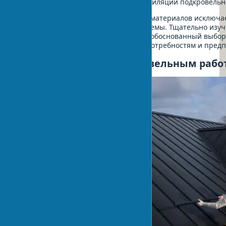
Необходимость организации вентиляции подкровельн
Такой комплексный подход к выбору материалов исключа
долговечность всей кровельной системы. Тщательно изуч
"за" и "против", вы сможете сделать обоснованный выбор
полностью соответствовать вашим потребностям и пред
Этап 3: Подготовка к кровельным раб