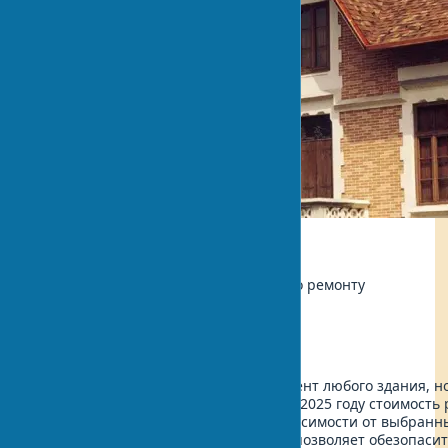
Экология
Автор:
Иван Шевченко, Мастер по ремонту
Обновлено:
2025-07-11 16:42
Кровля – это не только важный элемент любого здания, н
непогоды и внешних воздействий. В 2025 году стоимость
составляет от €15 до €80 за м², в зависимости от выбран
Своевременное обновление кровли позволяет обезопасить