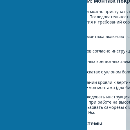
Технология ремонта кровли: монтаж пок
После укладки гидро- и пароизоляции можно приступать 
согласно технологии ремонта кровли. Последовательность
зависеть от конкретного типа покрытия и требований с
стандартов.
Основные принципы качественного монтажа включают 
требования:
Соблюдение правильных нахлестов согласно инструкц
200 мм)
Использование специализированных крепежных элем
покрытием по EN 14592
Установку снегозадержателей на скатах с уклоном бол
альпийских стран
Правильное оформление примыканий кровли к верти
Соблюдение температурных режимов монтажа (для бит
На этом этапе крайне важно строго следовать инструкци
требования по технике безопасности при работе на высо
металлочерепицы необходимо использовать саморезы с 
их в нижнюю волну с усилием 1,8-2,0 Нм.
Установка водосточной системы