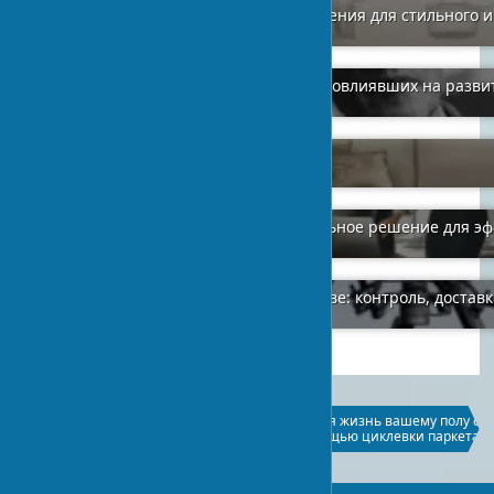
Обои для кухни: современные решения для стильного 
2024-01-25
1
Топ 9 влиятельных архитекторов, повлиявших на разв
2024-03-17
1
Как выбрать качественный диван
2024-01-26
0
Перегородки в офисе — универсальное решение для э
2024-01-12
4
Применение дронов в строительстве: контроль, достав
2025-09-30
0
Металлическая кровля: цены,
Вторая жизнь вашему полу с
факторы стоимости и
помощью циклевки паркета
эффективная экономия