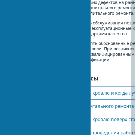
Профилактический ремонт
мелких дефектов на ран
развитие и позволяет избежать капитального ремонт
составляет 5-10% от стоимости капитального ремонта.
Следование регламенту технического обслуживания позв
кровли на 30-50% и поддерживать ее эксплуатационные 
в соответствии с европейскими стандартами качества.
Эти рекомендации помогут вам принять обоснованные р
выполнении работ по обновлению кровли. При возникно
вопросов всегда консультируйтесь с квалифицированны
соответствующие европейские сертификации.
Часто задаваемые вопросы
Как часто нужно ремонтировать кровлю и когда л
Чем отличается текущий от капитального ремонта 
Можно ли устанавливать новую кровлю поверх ст
Как выбрать кровельщиков для проведения работ