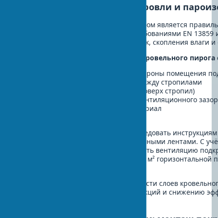
Укладка гидроизоляции кровли и парои
Следующим критически важным шагом является правильн
гидроизоляции в соответствии с требованиями EN 13859 
важно для предотвращения протечек, скопления влаги и 
Правильная последовательность кровельного пирога 
Пароизоляционная пленка (со стороны помещения по
Теплоизоляционный материал между стропилами
Гидроизоляционная мембрана (поверх стропил)
Контробрешетка для создания вентиляционного зазор
Обрешетка под кровельный материал
Кровельное покрытие
При установке необходимо строго следовать инструкциям
герметичность всех стыков специальными лентами. С уч
здания важно правильно организовать вентиляцию подкр
расходом воздуха не менее 1 л/с на 1 м² горизонтальной
12792.
Важно:
Нарушение последовательности слоев кровельног
влаги, гниению деревянных конструкций и снижению эфф
30-50%.