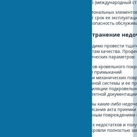
Молниезащита согласно IEC 62305 (международный ст
Использование качественных функциональных элементов
кровли, но и значительно продлевает срок ее эксплуата
снеговых нагрузок и обеспечивая безопасность обслужив
Финальная инспекция и устранение недо
После завершения всех работ необходимо провести тща
работ согласно европейским стандартам качества. Проф
включать проверку следующих критических параметров:
Качество крепления всех элементов кровельного пок
Герметичность всех соединений и примыканий
Отсутствие зазоров, деформаций и механических по
Правильность установки водосточной системы и ее п
Функционирование системы вентиляции подкровельн
Соответствие всех элементов проектной документации
Если в ходе инспекции будут выявлены какие-либо недоч
незамедлительно устранить до подписания акта приемки
могут со временем привести к серьезным повреждениям 
Только после полного устранения всех недостатков и по
можно считать процесс обновления кровли полностью з