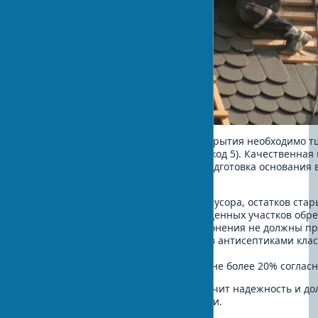
Перед началом установки нового покрытия необходимо т
согласно требованиям EN 1995 (Еврокод 5). Качественная 
надежной кровли на десятилетия. Подготовка основания
обязательные операции:
Полную очистку поверхности от мусора, остатков ста
Выравнивание и ремонт поврежденных участков обр
Проверку геометрии скатов (отклонения не должны пр
Обработку деревянных элементов антисептиками клас
EN 13501-1
Контроль влажности древесины (не более 20% согласн
Такая тщательная подготовка обеспечит надежность и до
системы на весь период эксплуатации.