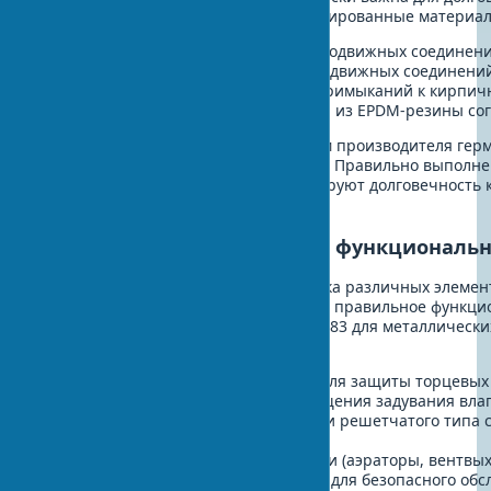
используются следующие специализированные материа
Полиуретановые герметики для подвижных соединений 
Силиконовые герметики для неподвижных соединений 
Битумные ленты и мастики для примыканий к кирпич
Специальные манжеты и фартуки из EPDM-резины сог
Важно строго следовать инструкциям производителя герм
совместимость с материалом кровли. Правильно выполн
качественная герметизация гарантируют долговечность к
эксплуатации.
Установка декоративных и функциональ
На этом этапе производится установка различных элемен
законченный вид и обеспечивают ее правильное функци
соответствовать требованиям EN 14783 для металлически
декоративным элементам относятся:
Коньковые и карнизные планки для защиты торцевых
Ветровые планки для предотвращения задувания вла
Снегозадержатели трубчатого или решетчатого типа 
ÖNORM
Элементы кровельной вентиляции (аэраторы, вентвых
Мостики и переходные лестницы для безопасного об