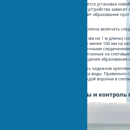
Завершающим этапом монтажа является установка новой
EN 612 и EN 1462. От ее правильного устройства зависит
талой воды с кровли, что предотвратит образование про
здания.
Современная водосточная система должна включать сле
Желоба с уклоном не менее 2‰ (2 мм на 1 м длины) со
Водосточные трубы диаметром не менее 100 мм на ка
Воронки и переходники с герметичными соединения
Кронштейны и крепления, рассчитанные на снеговые 
Системы обогрева для предотвращения образования н
При установке необходимо обеспечить надежное креплен
уклонов для беспрепятственного стока воды. Правильно 
способна отводить до 200 л/мин с каждой воронки в соотв
3.
Этап 6: Финишные работы и контроль 