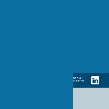
Экологичные материалы
РЕМОНТ
Косметический ремонт
Капитальный ремонт
ИННОВАЦИИ И ТЕХНОЛОГИИ
Умный дом
Энергоэффективность
Экология
Разработка и
EN
UA
RU
продвижение
сайта