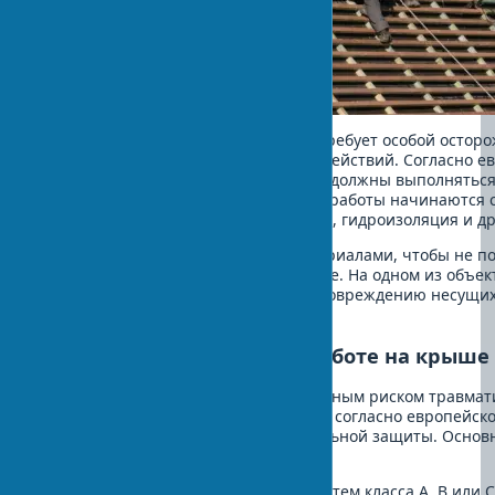
Процесс демонтажа старой кровли требует особой остор
определенной последовательности действий. Согласно е
безопасности, все работы на высоте должны выполнятьс
обеспечения безопасности. Обычно работы начинаются с
системы. Затем снимаются покрытие, гидроизоляция и др
Важно аккуратно обращаться с материалами, чтобы не п
не нанести ущерб окружающей среде. На одном из объек
неосторожный демонтаж привел к повреждению несущих 
ремонта на 25%.
Меры безопасности при работе на крыше
Работа на крыше связана с повышенным риском травмати
соблюдать требования безопасности согласно европейско
89/656/EEC по средствам индивидуальной защиты. Основ
включают:
Использование страховочных систем класса А, В или С