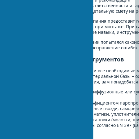
Страхование профессиональной ответственности и га
Прозрачное ценообразование и детальную смету на р
Квалифицированная кровельная компания предоставит гар
поможет избежать типичных ошибок при монтаже. При с
убедитесь, что у вас есть необходимые навыки, инструм
В одном из недавних проектов заказчик попытался сэкон
в итоге потратил на 40% больше на исправление ошибок 
Закупка материалов и инструментов
На этом этапе необходимо приобрести все необходимые 
работы. Качественная подготовка материальной базы – 
проекта. Помимо выбранного покрытия, вам понадобятс
Гидроизоляционные мембраны (диффузионные или су
13859
Пароизоляционные пленки с коэффициентом паропрони
Крепежные элементы (оцинкованные гвозди, саморез
Вспомогательные материалы (герметики, уплотнители
Инструменты для демонтажа и установки (молотки, ш
Средства индивидуальной защиты согласно EN 397 (ка
пояса)