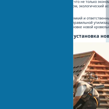
принципам циркулярной экономики, что не только эконом
экологическую нагрузку. Таким образом, экологический а
планировании работ.
Демонтаж старой кровли – это трудоемкий и ответственн
внимания к технике безопасности и правильной утилиза
этого этапа можно приступать к установке новой кровель
Этап 5: Монтаж кровли и установка но