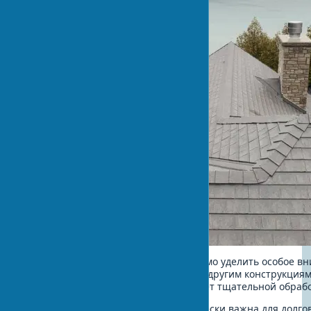
После установки покрытия необходимо уделить особое в
стыков и мест примыканий кровли к другим конструкция
трубы, мансардные окна – все требует тщательной обрабо
Качественная герметизация критически важна для долгов