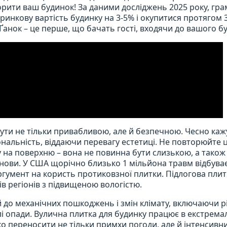
орити ваш будинок! За даними досліджень 2025 року, гр
ринкову вартість будинку на 3-5% і окупитися протягом 3
! Ґанок – це перше, що бачать гості, входячи до вашого б
 бути не тільки привабливою, але й безпечною. Чесно каж
нальність, віддаючи перевагу естетиці. Не повторюйте 
у на поверхню – вона не повинна бути слизькою, а також
основи. У США щорічно близько 1 мільйона травм відбува
аргумент на користь протиковзної плитки. Підлогова плит
в регіонів з підвищеною вологістю.
й до механічних пошкоджень і змін клімату, включаючи рі
лі опади. Вулична плитка для будинку працює в екстрем
йко переносити не тільки примхи погоди, але й інтенсивн