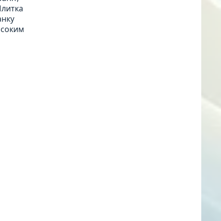
Плитка
анку
исоким