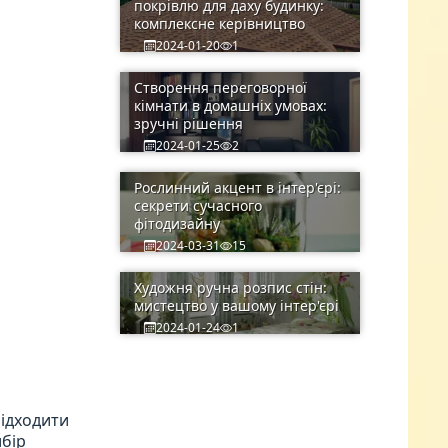
покрівлю для даху будинку:
комплексне керівництво
2024-01-20
1
Створення переговорної
кімнати в домашніх умовах:
зручні рішення
2024-01-25
2
Рослинний акцент в інтер'єрі:
секрети сучасного
фітодизайну
2024-03-31
15
Художня ручна розпис стін:
мистецтво у вашому інтер'єрі
2024-01-24
1
підходити
ибір