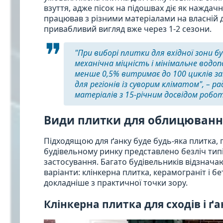
взуття, адже пісок на підошвах діє як наждач
працював з різними матеріалами на власній д
привабливий вигляд вже через 1-2 сезони.
"При виборі плитки для вхідної зони б
механічна міцність і мінімальне водо
менше 0,5% витримає до 100 циклів 
для регіонів із суворим кліматом", – 
матеріалів з 15-річним досвідом робот
Види плитки для облицювання
Підходящою для ґанку буде будь-яка плитка, 
будівельному ринку представлено безліч типів
застосування. Багато будівельників відзнач
варіанти: клінкерна плитка, керамограніт і б
докладніше з практичної точки зору.
Клінкерна плитка для сходів і ґ