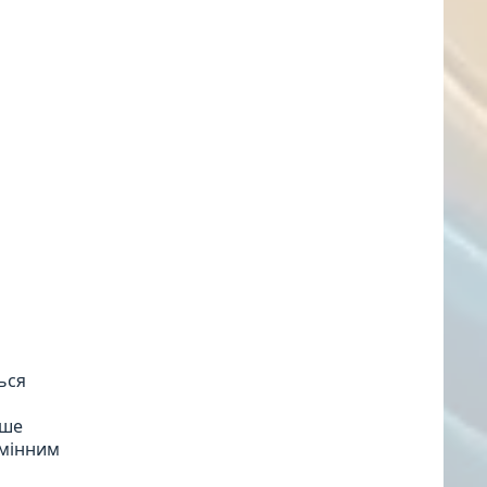
ься
рше
дмінним