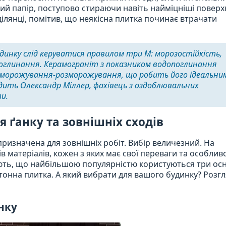
ний папір, поступово стираючи навіть найміцніші поверхн
ілянці, помітив, що неякісна плитка починає втрачати
удинку слід керуватися правилом три М: морозостійкість,
поглинання. Керамограніт з показником водопоглинання
заморожування-розморожування, що робить його ідеальни
радить Олександр Міллер, фахівець з оздоблювальних
и.
 ґанку та зовнішніх сходів
призначена для зовнішніх робіт. Вибір величезний. На
 матеріалів, кожен з яких має свої переваги та особливо
ають, що найбільшою популярністю користуються три ос
етонна плитка. А який вибрати для вашого будинку? Розг
анку