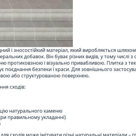
цний і зносостійкий матеріал, який виробляється шляхо
неральних добавок. Він буває різних видів, у тому числі з
ню протиковзною і візуально привабливою. Плитка з те
інує поєднання безпеки і краси. Для зовнішнього застосув
овою або структурованою поверхнею.
ння сходів:
ацію натурального каменю
 при правильному укладанні)
)
ля сходів може імітувати різні натуральні матеріали – гр