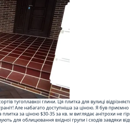
ртів тугоплавкої глини. Ця плитка для вулиці відрізняєт
 граніт! Але набагато доступніша за ціною. Я був приємно
 плитка за ціною $30-35 за кв. м виглядає анітрохи не гі
вують для облицювання вхідної групи і сходів завдяки ві