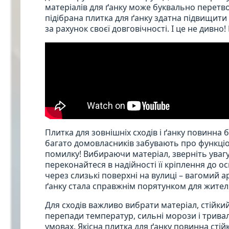
матеріалів для ґанку може буквально перетв
підібрана плитка для ґанку здатна підвищити 
за рахунок своєї довговічності. І це не дивно
Плитка для зовнішніх сходів і ґанку повинна
багато домовласників забувають про функціо
помилку! Вибираючи матеріал, зверніть уваг
переконайтеся в надійності її кріплення до 
через слизькі поверхні на вулиці – вагомий 
ґанку стала справжнім порятунком для жителі
Для сходів важливо вибрати матеріал, стійки
перепади температур, сильні морози і трива
умовах. Якісна плитка для ґанку повинна сті