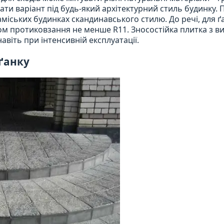
ати варіант під будь-який архітектурний стиль будинку. 
аміських будинках скандинавського стилю. До речі, для ґ
ом протиковзання не менше R11. Зносостійка плитка з в
віть при інтенсивній експлуатації.
 ґанку