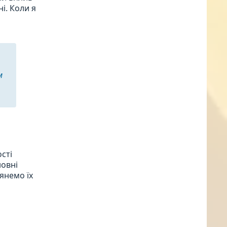
і. Коли я
м
сті
новні
лянемо їх