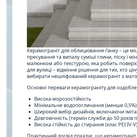
Керамограніт для облицювання ґанку – це мі
пресування та випалу суміші глини, піску і мі
малюнком або текстурою, яка робить поверх
для вулиці – відмінне рішення для тих, хто ц
вибирати нешліфований керамограніт з мат
Основні переваги керамограніту для оздобле
Висока морозостійкість
Мінімальне водопоглинання (менше 0,5%)
Широкий вибір дизайнів, включаючи іміт
Довговічність (термін служби до 50 років
Висока стійкість до стирання (клас PEI IV-V
Практичний досвід показує, що керамограніт д