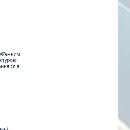
м
 об'ємним
кстурою
ання слід
аніт,