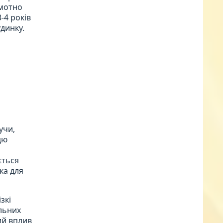
амотно
-4 років
удинку.
учи,
цю
ється
ка для
зкі
альних
ий вплив