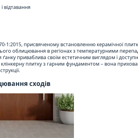
 і відтавання
70-1:2015, присвяченому встановленню керамічної плитк
ього облицювання в регіонах з температурними перепа
я ґанку приваблива своїм естетичним виглядом і доступн
 клінкерну плитку з гарним фундаментом – вона прихова
струкції.
цювання сходів