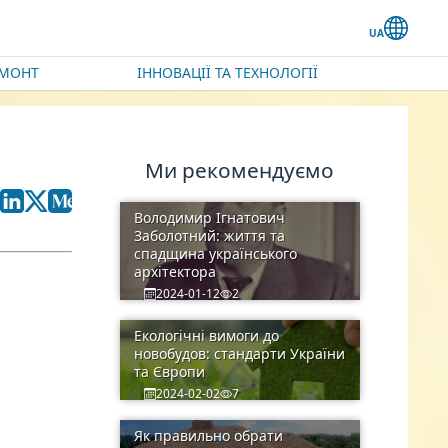
ЕМОНТ
ІННОВАЦІЇ ТА ТЕХНОЛОГІЇ
Ми рекомендуємо
Володимир Ігнатович
Заболотний: життя та
спадщина українського
архітектора
2024-01-12
2
Екологічні вимоги до
новобудов: стандарти України
та Європи
2024-02-02
7
Як правильно обрати