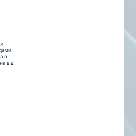
и,
дами.
а в
на від