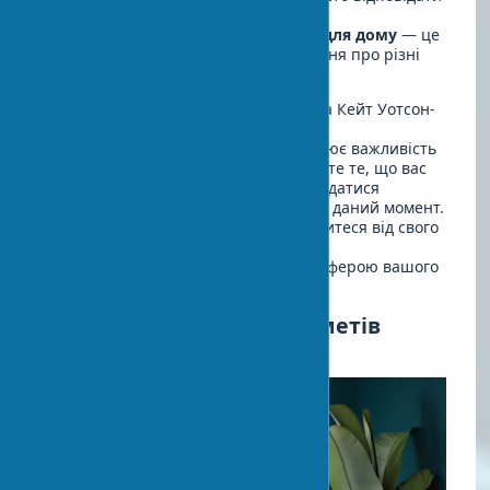
поточним трендам.
Відвідуйте галереї арт-об'єктів для дому
— це
допоможе вам розширити уявлення про різні
стилі та напрямки в мистецтві.
Експерт з колекціонування мистецтва Кейт Уотсон-
Сміт у своєму
керівництві з вибору та
колекціонування мистецтва
підкреслює важливість
особистого зв'язку з твором: вибирайте те, що вас
справді зворушує, а не те, що може здатися
хорошою інвестицією або модним на даний момент.
Такий підхід гарантує, що ви не втомитеся від свого
вибору через короткий час і зможете
насолоджуватися надихаючою атмосферою вашого
будинку.
Поєднання стилів і предметів
мистецтва в інтер'єрі