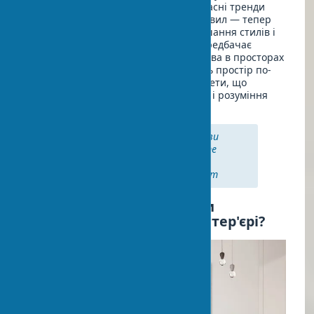
доступнішим і різноманітнішим. Сучасні тренди
арт-декору відходять від суворих правил — тепер
цінується індивідуальний підхід, змішання стилів і
епох. Арт-лофт стиль, наприклад, передбачає
розміщення сучасних творів мистецтва в просторах
з індустріальним шармом. Що робить простір по-
справжньому вашим, якщо не предмети, що
відображають вашу індивідуальність і розуміння
краси?
"Мистецтво — це не те, що ви
бачите, а те, що ви змушуєте
бачити інших." — Едгар Дега,
відомий художник-імпресіоніст
Як правильно розмістити
предмети мистецтва в інтер'єрі?