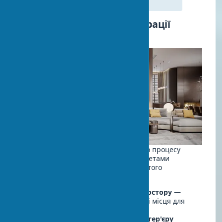
американський дизайнер
Покроковий план з інтеграції
мистецтва в інтер'єр
Якщо ви хочете методично підійти до процесу
прикрашання вашого будинку предметами
мистецтва, дотримуйтеся цього простого
покрокового плану:
Проведіть ревізію існуючого простору
—
оцініть колірну гаму, стиль і вільні місця для
розміщення творів мистецтва.
Визначте бюджет для декору інтер'єру