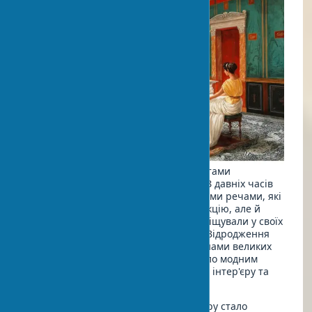
Традиція прикрашати житла предметами
мистецтва має багатовікову історію. З давніх часів
люди прагнули оточувати себе гарними речами, які
не тільки виконували практичну функцію, але й
радували око. Античні римляни розміщували у своїх
будинках мозаїки та фрески, в епоху Відродження
багаті будинки прикрашалися полотнами великих
майстрів, а в вікторіанську епоху стало модним
колекціонувати антикварні предмети інтер'єру та
екзотичні артефакти.
Сьогодні мистецтво в дизайні інтер'єру стало