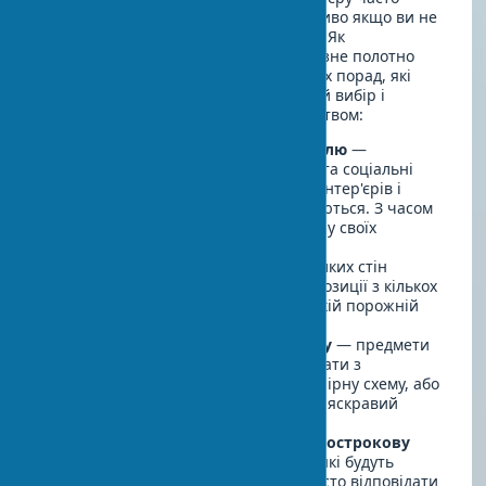
здається складним завданням, особливо якщо ви не
маєте спеціальної освіти або досвіду. Як
перетворити звичайні стіни на виразне полотно
вашого життя? Ось кілька практичних порад, які
допоможуть вам зробити правильний вибір і
створити стильний інтер'єр з мистецтвом:
Почніть з визначення свого стилю
—
перегляньте журнали, веб-сайти та соціальні
мережі, зберігаючи зображення інтер'єрів і
творів мистецтва, які вам подобаються. З часом
ви помітите певні закономірності у своїх
уподобаннях.
Враховуйте масштаб
— для великих стін
вибирайте великі твори або композиції з кількох
робіт. Маленька картина на великій порожній
стіні виглядатиме загубленою.
Звертайте увагу на колірну гаму
— предмети
мистецтва можуть або гармоніювати з
інтер'єром, підхоплюючи його колірну схему, або
контрастувати з нею, створюючи яскравий
акцент.
Розглядайте мистецтво як довгострокову
інвестицію
— вибирайте твори, які будуть
радувати вас довгі роки, а не просто відповідати