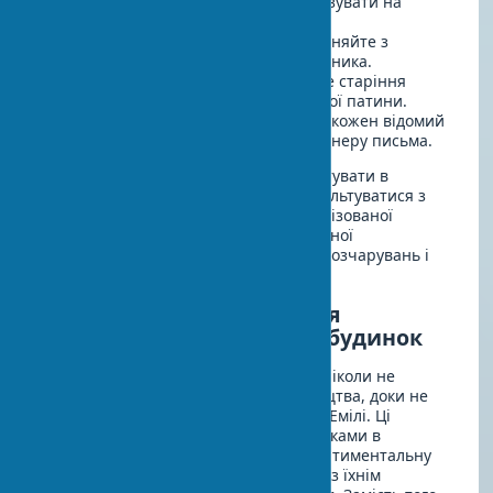
невідповідність періоду може вказувати на
підробку.
Дослідіть підпис автора
— порівняйте з
відомими зразками підпису художника.
Оцініть стан роботи
— природне старіння
відрізняється від штучно створеної патини.
Перевірте техніку виконання
— кожен відомий
художник має свою впізнавану манеру письма.
Якщо ви серйозно маєте намір інвестувати в
мистецтво, рекомендується проконсультуватися з
експертом або звернутися до спеціалізованої
організації для проведення професійної
експертизи. Це допоможе уникнути розчарувань і
фінансових втрат у майбутньому.
Історія успіху: як колекція
мистецтва перетворила будинок
Подружжя Алекс і Емілі з Каліфорнії ніколи не
вважали себе колекціонерами мистецтва, доки не
успадкували кілька картин від бабусі Емілі. Ці
роботи, виконані місцевими художниками в
середині минулого століття, мали сентиментальну
цінність, але здавалися несумісними з їхнім