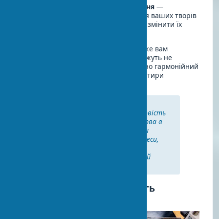
Забезпечте правильне освітлення
—
інвестуйте в якісне освітлення для ваших творів
мистецтва, це може кардинально змінити їх
сприйняття.
Такий структурований підхід допоможе вам
уникнути спонтанних покупок, які можуть не
вписатися в інтер'єр, і створити дійсно гармонійний
простір, де кожен арт-декор для квартири
знаходиться на своєму місці.
"Збирайте речі, які вам
подобаються, і будинок розповість
вашу історію. Твори мистецтва в
будинку повинні відображати
життя мешканців, їхні інтереси,
подорожі та досвід." — Нейт
Беркус, відомий американський
дизайнер інтер'єрів
Як визначити справжність
картини