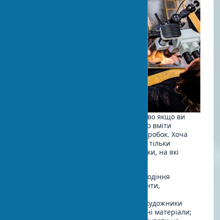
При купівлі творів мистецтва, особливо якщо ви
розглядаєте їх як інвестицію, важливо вміти
відрізняти оригінальні роботи від підробок. Хоча
стовідсоткову впевненість може дати тільки
експертиза спеціаліста, існують ознаки, на які
варто звертати увагу:
Вивчіть провенанс
— історія володіння
картиною, підтверджуючі документи,
сертифікати справжності.
Зверніть увагу на матеріали
— художники
різних епох використовували певні матеріали;