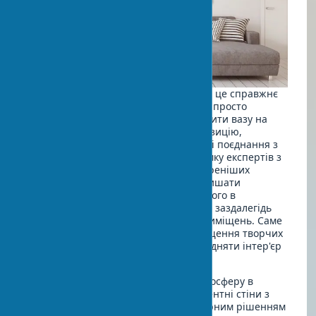
Розміщення арт-об'єктів в інтер'єрі — це справжнє
мистецтво саме по собі. Недостатньо просто
повісити картину на стіну або поставити вазу на
полицю. Необхідно продумати композицію,
освітлення для предметів мистецтва і поєднання з
іншими елементами інтер'єру. На думку експертів з
Architectural Digest
, одна з найпоширеніших
помилок у процесі дизайну — це залишати
мистецтво на потім, не включаючи його в
початковий бюджет і не продумуючи заздалегідь
його розміщення при плануванні приміщень. Саме
продуманий підхід до вибору і розміщення творчих
робіт в домашній обстановці може підняти інтер'єр
на абсолютно новий рівень.
Чи можливо створити галерейну атмосферу в
звичайній квартирі? Безумовно! Акцентні стіни з
картинами стають все більш популярним рішенням