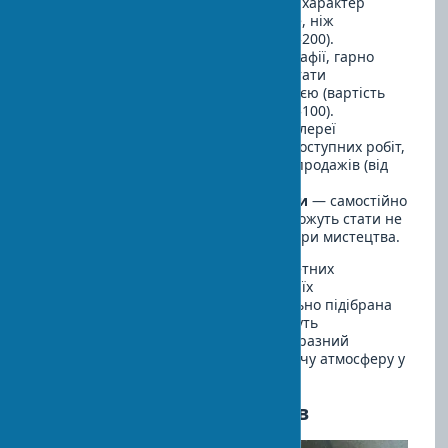
предмети ручної роботи додають характер
інтер'єру і часто коштують менше, ніж
галерейне мистецтво (від $25 до $200).
Фотографії
— ваші власні фотографії, гарно
оформлені і згруповані, можуть стати
персональною художньою галереєю (вартість
якісного друку і рамки від $15 до $100).
Бюджетні арт-об'єкти
— деякі галереї
пропонують спеціальні колекції доступних робіт,
особливо в періоди сезонних розпродажів (від
$50 до $300).
Інтер'єр з handmade елементами
— самостійно
створені декоративні елементи можуть стати не
менш виразними, ніж куплені твори мистецтва.
Для максимального ефекту від бюджетних
предметів мистецтва приділіть увагу їх
оформленню та презентації. Правильно підібрана
рамка, матування та освітлення можуть
перетворити недорогий принт на виразний
елемент дизайну і створити надихаючу атмосферу у
вашому будинку.
Реставрація старих творів