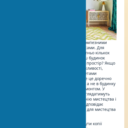
Не обов'язково прикрашати житло помпезними
скульптурами або етнічними прикрасами. Для
створення приємного амбієнту достатньо кількох
скромних предметів. Хочете, щоб ваш будинок
виглядав як професійно оформлений простір? Якщо
дозволяють розміри та фінансові можливості,
можна додати декор інтер'єру предметами
мистецтва з елементами розкоші. Але це доречно
тільки при відповідному оформленні, а не в будинку
зі звичайними дверима і простим ремонтом. У
такому випадку великі скульптури виглядатимуть
безглуздо. Важливо знаходити гармонію мистецтва і
меблів, підбираючи мистецтво, що відповідає
будинку. Серед популярних варіантів для мистецтва
в дизайні інтер'єру виділяються:
Картини в інтер'єрі
: Це можуть бути копії