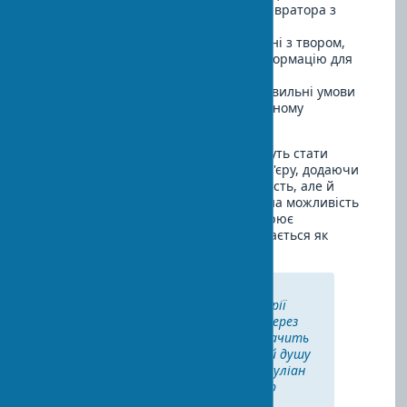
Зверніться до професійного реставратора з
хорошою репутацією
Зберігайте всі документи, пов'язані з твором,
вони можуть містити важливу інформацію для
реставратора
Після реставрації забезпечте правильні умови
зберігання, щоб запобігти повторному
пошкодженню
Відновлені предмети мистецтва можуть стати
справжньою перлиною вашого інтер'єру, додаючи
йому не тільки естетичну привабливість, але й
глибину, історичну цінність. Унікальна можливість
зберегти сімейну спадщину перетворює
реставрацію на інвестицію, яка окупається як
емоційно, так і матеріально.
"Реставрація — це не просто
ремонт, це відродження історії
твору, діалог з художником через
час. Хороший реставратор бачить
не тільки пошкодження, але й душу
предмета мистецтва." — Джуліан
Барроу, відомий реставратор
творів мистецтва