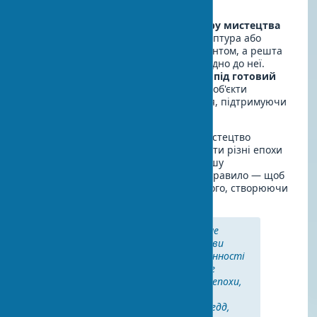
мистецтва в дизайні інтер'єру:
Інтер'єр будується навколо твору мистецтва
— у цьому випадку картина, скульптура або
колекція стає центральним елементом, а решта
оформлення підбирається відповідно до неї.
Твори мистецтва підбираються під готовий
інтер'єр
— при цьому підході арт-об'єкти
доповнюють існуюче оформлення, підтримуючи
його стиль і колірну гаму.
Поєднання стилів в інтер'єрі — це мистецтво
балансу і гармонії. Не бійтеся міксувати різні епохи
та напрямки, якщо це відображає вашу
індивідуальність у дизайні. Головне правило — щоб
усі елементи підтримували один одного, створюючи
цілісну композицію.
"Мистецтво в будинку — це не
просто декор, це історія, яку ви
розповідаєте про себе, свої цінності
та своє сприйняття світу. Не
бійтеся змішувати стилі та епохи,
якщо це відображає вашу
індивідуальність." — Майлз Редд,