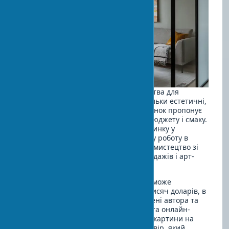
Вирішуючи купити предмети мистецтва для
інтер'єру, важливо враховувати не тільки естетичні,
але й практичні аспекти. Сьогодні ринок пропонує
безліч можливостей для будь-якого бюджету і смаку.
Ви можете замовити картину для будинку у
молодого художника, придбати готову роботу в
галереї або навіть знайти інтер'єрне мистецтво зі
знижкою під час спеціальних розпродажів і арт-
ярмарків.
Вартість скульптури в інтер'єр (ціна) може
варіюватися від кількох десятків до тисяч доларів, в
залежності від матеріалу, розміру, імені автора та
унікальності роботи. Багато галерей та онлайн-
платформ пропонують дизайнерські картини на
замовлення, що дозволяє отримати твір, який