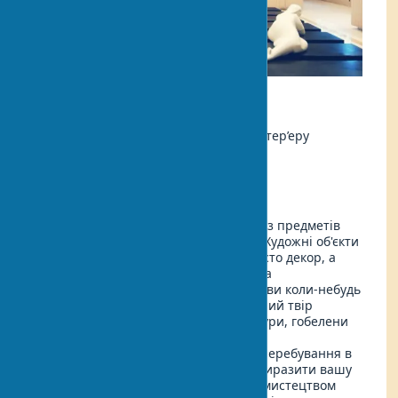
Екологія
Автор:
Анна Петрова, дизайнер інтер’еру
Оновлено:
2025-05-11 12:20
Навіть найгармонійніший інтер'єр без предметів
мистецтва виглядає незавершеним. Художні об'єкти
в домашньому просторі — це не просто декор, а
душа простору, його неповторність та
індивідуальність. Чи замислювалися ви коли-небудь
про силу, яку має правильно підібраний твір
мистецтва? Картини, панно, скульптури, гобелени
та керамічні вироби магічним чином
перетворюють обстановку, роблять перебування в
будинку яскравішим і допомагають виразити вашу
особистість. Як прикрасити будинок мистецтвом