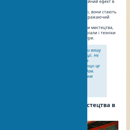
не тільки естетичний, але й емоційний ефект в
інтер'єрі.
Художні панно
: Об'ємні або плоскі, вони стають
яскравим акцентом і створюють вражаючий
ефект у будь-якому приміщенні.
Художні інсталяції
: Сучасні форми мистецтва,
які можуть об'єднувати різні матеріали і техніки
для створення унікальної атмосфери.
"Мистецтво має відображати вашу
особистість і викликати емоції. Не
бійтеся вибирати те, що вам
дійсно подобається, навіть якщо це
не відповідає останнім трендам.
Ваш будинок — це відображення
вас, а не сторінки модного
журналу." — Марта Стюарт,
дизайнер інтер'єрів
Історія використання мистецтва в
інтер'єрі