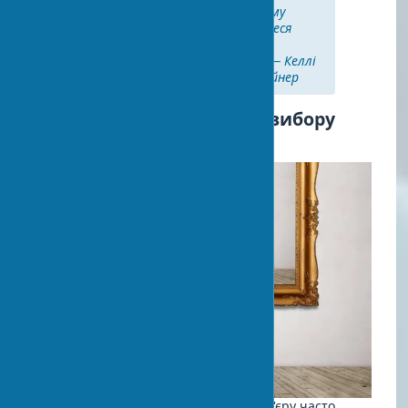
рекомендації. Довіряйте своєму
почуттю пропорцій і не бійтеся
експериментувати, доки не
знайдете ідеальне рішення." — Келлі
Уестлер, американський дизайнер
Практичні поради щодо вибору
творів мистецтва
Вибір предметів мистецтва для інтер'єру часто