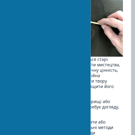
Нерідко в наших будинках зберігаються старі
картини, скульптури або інші предмети мистецтва,
які мають сентиментальну або історичну цінність,
але потребують відновлення. Професійна
реставрація може не тільки повернути твору
первісний вигляд, але й значно підвищити його
вартість.
Якщо ви виявили стару картину на горищі або
отримали у спадок колекцію, яка потребує догляду,
ось кілька порад:
Не намагайтеся самостійно очищати або
лагодити цінні твори — неправильні методи
можуть завдати непоправної шкоди