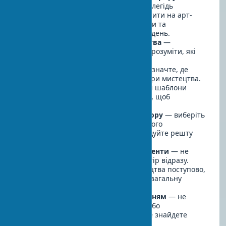
предметами мистецтва
— заздалегідь
вирішіть, скільки ви готові витратити на арт-
об'єкти. Пам'ятайте, що якісні рами та
освітлення також вимагають вкладень.
Вивчіть каталог творів мистецтва
—
перегляньте різні джерела, щоб зрозуміти, які
стилі та форми вам найближчі.
Створіть план розміщення
— визначте, де
саме будуть розташовуватися твори мистецтва.
Можна використовувати паперові шаблони
розміром з передбачувані роботи, щоб
візуалізувати їх на стінах.
Почніть з одного ключового твору
— виберіть
одну центральну роботу для кожного
приміщення і вже навколо неї будуйте решту
композиції.
Поступово додавайте інші елементи
— не
поспішайте заповнити весь простір відразу.
Краще додавати предмети мистецтва поступово,
оцінюючи, як вони вписуються в загальну
картину.
Експериментуйте з розташуванням
— не
бійтеся міняти місцями картини або
переставляти скульптури, доки не знайдете
ідеальне розташування.