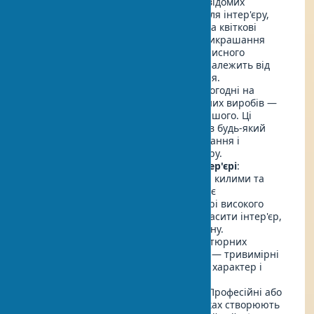
відомих творів або роботи менш відомих
художників. Абстрактні картини для інтер'єру,
пейзажі, натюрморти, портрети та квіткові
мотиви ідеально підійдуть для прикрашання
будинку картинами. Розмір живописного
полотна в домашньому просторі залежить від
розмірів і планування приміщення.
Художня кераміка в дизайні
: Сьогодні на
ринку величезний вибір керамічних виробів —
ваз, статуеток, глечиків і багато іншого. Ці
дрібниці гармонійно вписуються в будь-який
інтер'єр, надаючи йому нове звучання і
дивовижне перетворення простору.
Ручні килими та гобелени в інтер'єрі
:
Незважаючи на удавану дивність, килими та
гобелени, створені вручну, також є
текстильними елементами в декорі високого
рівня. Вони можуть чудово прикрасити інтер'єр,
повністю виправдовуючи свою ціну.
Скульптури в будинку
: Від мініатюрних
статуеток до об'ємних арт-об'єктів — тривимірні
художні форми додають простору характер і
оригінальність інтер'єру.
Фотографії як елемент декору
: Професійні або
особисті фотографії в гарних рамках створюють