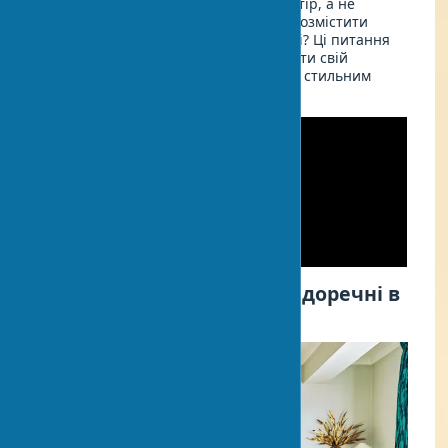
так, щоб створити гармонійний простір, а не
музейну експозицію? Як правильно розмістити
творчі роботи в домашній обстановці? Ці питання
хвилюють кожного, хто прагне зробити свій
будинок не тільки комфортним, але й стильним
інтер'єром з мистецтвом.
Які предмети мистецтва доречні в
інтер'єрі будинку?