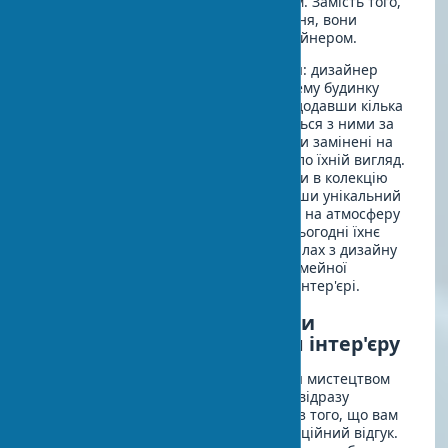
сучасним мінімалістичним інтер'єром. Замість того,
щоб відправити картини на зберігання, вони
вирішили проконсультуватися з дизайнером.
Результат перевершив усі очікування: дизайнер
запропонував побудувати колірну схему будинку
навколо приглушених тонів картин, додавши кілька
сучасних арт-об'єктів, що перегукуються з ними за
настроєм. Дерев'яні рами картин були замінені на
тонкі металеві, що миттєво осучаснило їхній вигляд.
Поступово подружжя почало додавати в колекцію
роботи молодих художників, створивши унікальний
еклектичний стиль. Вплив мистецтва на атмосферу
будинку був настільки значним, що сьогодні їхнє
житло регулярно з'являється в журналах з дизайну
як приклад органічного поєднання сімейної
спадщини та сучасного мистецтва в інтер'єрі.
Як почати колекціонувати
предмети мистецтва для інтер'єру
Якщо ви тільки починаєте цікавитися мистецтвом
для вашого будинку, не намагайтеся відразу
створити музейну колекцію. Почніть з того, що вам
дійсно подобається, що викликає емоційний відгук.