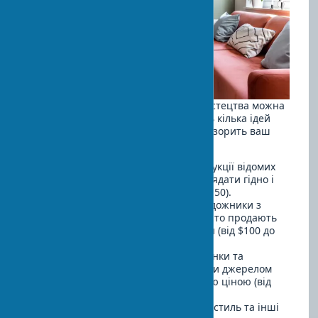
Прикрасити будинок предметами мистецтва можна
навіть при обмеженому бюджеті. Ось кілька ідей
для стильного арт-декору, який не розорить ваш
гаманець:
Художні принти
— якісні репродукції відомих
робіт у гарних рамах можуть виглядати гідно і
коштувати недорого (від $30 до $150).
Студентські роботи
— молоді художники з
художніх навчальних закладів часто продають
свої роботи за доступними цінами (від $100 до
$500).
Вінтажні знахідки
— блошині ринки та
антикварні магазини можуть стати джерелом
унікальних предметів за розумною ціною (від
$50 до $300).
Handmade декор
— кераміка, текстиль та інші