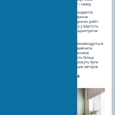
ідеально відповідає вашому простору і смаку.
Зверніть увагу на послуги доставки предметів
мистецтва — професійне транспортування
особливо важливе для крихких або дорогих робіт.
Багато галерей включають цю послугу у вартість
або пропонують за додаткову плату, гарантуючи
збереження твору при перевезенні.
При виборі мистецтва як інвестиції рекомендується
проконсультуватися з експертами та вивчити
тенденції ринку. Роботи відомих художників
інтер'єрного мистецтва зазвичай мають більш
стабільну інвестиційну цінність, але можуть бути
значно дорожчими за твори початківців авторів.
Бюджетні способи додати
мистецтво в інтер'єр