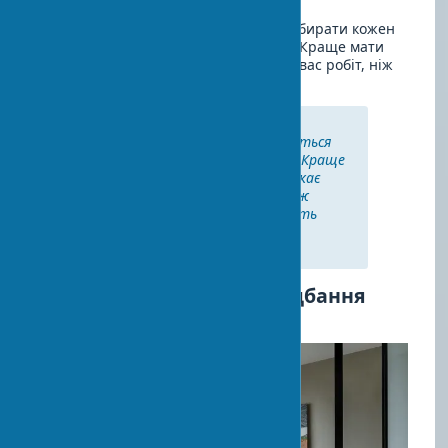
Важливо не поспішати і ретельно вибирати кожен
твір, який ви додаєте у свій будинок. Краще мати
кілька дійсно якісних і значущих для вас робіт, ніж
безліч випадкових предметів.
"Якість завжди важливіша за
кількість, коли справа стосується
колекціонування мистецтва. Краще
мати одну роботу, яка викликає
глибокий емоційний відгук, ніж
десять, які просто заповнюють
простір." — Вікторія Хаган,
дизайнер інтер'єрів
Комерційні аспекти придбання
мистецтва для інтер'єру