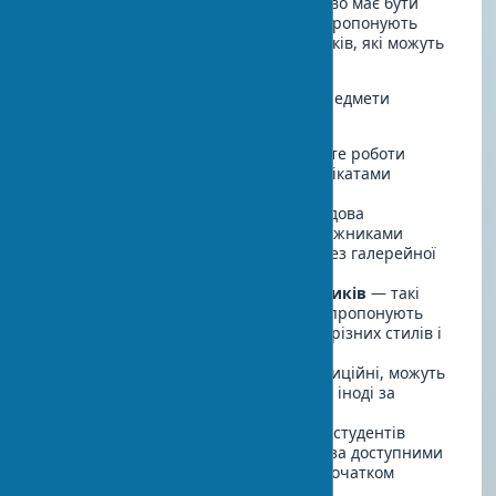
Арт-декор для квартири не обов'язково має бути
дорогим — сьогодні багато галерей пропонують
доступні роботи початківців художників, які можуть
згодом зрости в ціні.
Ось кілька місць, де можна купити предмети
мистецтва для інтер'єру:
Художні галереї
— тут ви знайдете роботи
професійних художників з сертифікатами
справжності.
Арт-ярмарки та фестивалі
— чудова
можливість познайомитися з художниками
особисто і придбати їхні роботи без галерейної
націнки.
Онлайн-платформи для художників
— такі
ресурси як Artsy, Saatchi Art, Etsy пропонують
широкий вибір творів мистецтва різних стилів і
цінових категорій.
Аукціони
— як онлайн, так і традиційні, можуть
бути джерелом унікальних творів, іноді за
несподівано низькими цінами.
Студентські виставки
— роботи студентів
художніх вузів часто продаються за доступними
цінами і можуть стати хорошим початком
колекції.