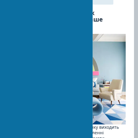
Арт-декор і психологія: як
мистецтво впливає на наше
сприйняття простору
Вплив мистецтва на атмосферу будинку виходить
далеко за межі простої естетики. Численні