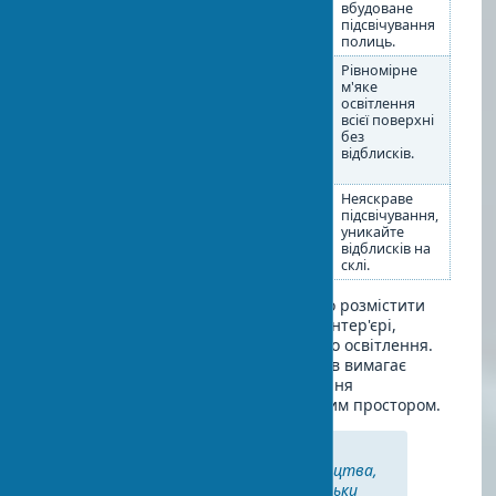
композицій. Ставте на
вбудоване
відкриті полиці,
підсвічування
стелажі, комоди.
полиць.
Гобелени в
На стіні як
Рівномірне
інтер'єрі
центральний елемент
м'яке
або за диваном/
освітлення
ліжком. Можна
всієї поверхні
використовувати
без
спеціальні карнизи
відблисків.
або рами.
Фотографії
В єдиній або
Неяскраве
різноманітній рамці,
підсвічування,
вибудувані в
уникайте
композиції (сітка, лінія,
відблисків на
вільне розташування).
склі.
Ця таблиця допоможе вам правильно розмістити
різні предмети мистецтва у вашому інтер'єрі,
враховуючи їх специфіку та вимоги до освітлення.
Пам'ятайте, що кожен тип арт-об'єктів вимагає
індивідуального підходу для досягнення
захоплюючого поєднання з оточуючим простором.
"Коли справа стосується
розміщення предметів мистецтва,
немає суворих правил — є тільки