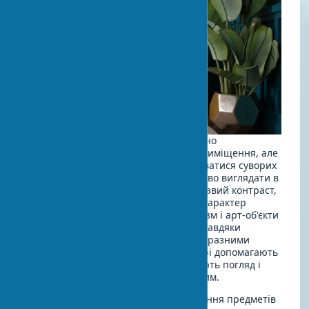
Мистецтво в інтер'єрі будинку повинно
гармоніювати з загальним стилем приміщення, але
це не означає, що потрібно дотримуватися суворих
рамок. Сучасне мистецтво може чудово виглядати в
класичному інтер'єрі, створюючи цікавий контраст,
а вінтажні елементи можуть додати характер
мінімалістичному простору. Мінімалізм і арт-об'єкти
можуть створити вражаючий ефект завдяки
контрасту між лаконічним фоном і виразними
творами. Візуальні акценти в інтер'єрі допомагають
створити фокусні точки, що притягують погляд і
роблять простір більш структурованим.
Є два основних підходи до використання предметів