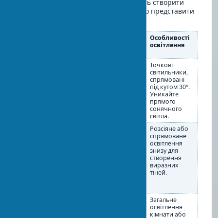
у сучасному дизайні. Вони дозволяють створити
фокусну точку в приміщенні і ефектно представити
вашу колекцію живопису.
Тип
Рекомендації з
Особливості
предмета
розміщення
освітлення
мистецтва
Картини та
Центр картини
Точкові
панно
повинен знаходитися
світильники,
на рівні очей
спрямовані
(приблизно 150-160 см
під кутом 30°.
від підлоги). Для
Уникайте
створення галереї
прямого
дотримуйтеся відстані
сонячного
між картинами 5-10 см.
світла.
Скульптури
Маленькі — на
Розсіяне або
полицях, консолях,
спрямоване
журнальних столиках.
освітлення
Середні — на
знизу для
постаментах або
створення
камінних полицях.
виразних
Великі — в нішах або
тіней.
як центральний
елемент простору.
Кераміка в
Групуйте по 3-5
Загальне
дизайні
предметів різної
освітлення
висоти для створення
кімнати або