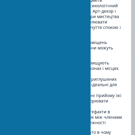
дослідження підтверджують, що предмети
мистецтва здатні впливати на наш психологічний
стан, настрій і навіть продуктивність. Арт-декор і
психологія тісно взаємопов'язані: твори мистецтва
можуть викликати певні емоції, стимулювати
творче мислення або створювати відчуття спокою і
умиротворення.
При виборі мистецтва для різних приміщень
враховуйте емоційний ефект, який вони можуть
надавати:
Яскраві, динамічні композиції підвищують
енергію, тому доречні в робочих зонах і місцях
активності
Спокійні пейзажі та абстракції в приглушених
тонах сприяють розслабленню — ідеальні для
спалень і зон відпочинку
Твори з позитивним сюжетом у зоні прийому їжі
можуть покращувати апетит і створювати
приємну атмосферу за столом
Сімейні фотографії та особисті артефакти в
загальних зонах зміцнюють зв'язок між членами
сім'ї і створюють почуття приналежності
Цікаво, що емоційність простору багато в чому